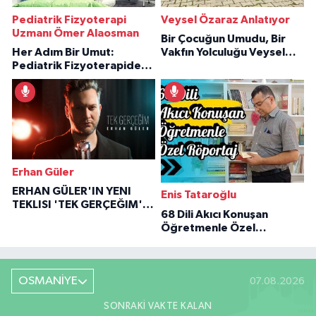
Pediatrik Fizyoterapi
Veysel Özaraz Anlatıyor
Uzmanı Ömer Alaosman
Bir Çocuğun Umudu, Bir
Her Adım Bir Umut:
Vakfın Yolculuğu Veysel
Pediatrik Fizyoterapiden
Özaraz Anlatıyor
İlham Veren Hikâyeler
Erhan Güler
ERHAN GÜLER'IN YENI
Enis Tataroğlu
TEKLISI 'TEK GERÇEĞIM'LE
68 Dili Akıcı Konuşan
BÜYÜK DÖNÜŞÜ
Öğretmenle Özel
Röportaj
OSMANİYE
07.08.2026
SONRAKI VAKTE KALAN