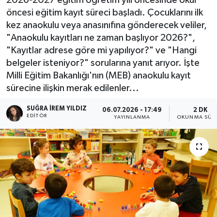
öncesi eğitim kayıt süreci başladı. Çocuklarını ilk
kez anaokulu veya anasınıfına gönderecek veliler,
"Anaokulu kayıtları ne zaman başlıyor 2026?",
"Kayıtlar adrese göre mi yapılıyor?" ve "Hangi
belgeler isteniyor?" sorularına yanıt arıyor. İşte
Milli Eğitim Bakanlığı'nın (MEB) anaokulu kayıt
sürecine ilişkin merak edilenler...
SUĞRA İREM YILDIZ
06.07.2026 - 17:49
2 DK
EDITÖR
YAYINLANMA
OKUNMA SÜRE