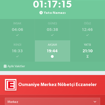
01:17:13
Yatsı Namazı
İMSAK
GÜNEŞ
ÖĞLE
04:06
05:38
12:46
İKINDI
AKŞAM
YATSI
16:33
19:44
21:10
Aylık Vakitler
Osmaniye Merkez Nöbetçi Eczaneler