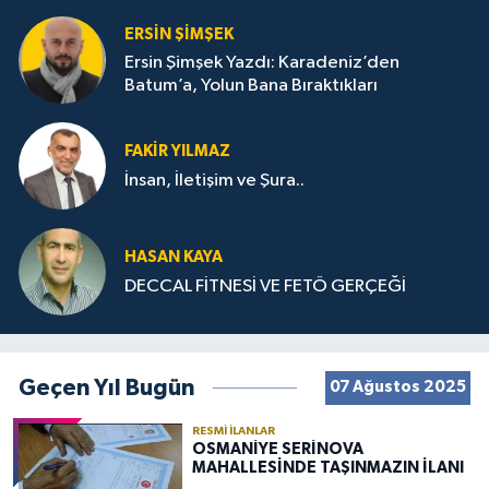
ERSIN ŞIMŞEK
Ersin Şimşek Yazdı: Karadeniz’den
Batum’a, Yolun Bana Bıraktıkları
FAKIR YILMAZ
İnsan, İletişim ve Şura..
HASAN KAYA
DECCAL FİTNESİ VE FETÖ GERÇEĞİ
Geçen Yıl Bugün
07 Ağustos 2025
RESMI İLANLAR
OSMANİYE SERİNOVA
MAHALLESİNDE TAŞINMAZIN İLANI