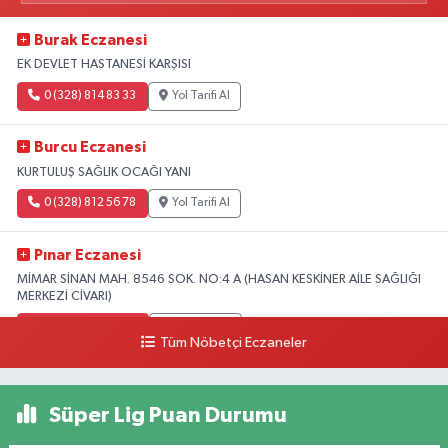
Burak Eczanesi
EK DEVLET HASTANESİ KARŞISI
0 (328) 814 83 33
Yol Tarifi Al
Burcu Eczanesi
KURTULUŞ SAĞLIK OCAĞI YANI
0 (328) 812 56 78
Yol Tarifi Al
Pınar Eczanesi
MİMAR SİNAN MAH. 8546 SOK. NO:4 A (HASAN KESKİNER AİLE SAĞLIĞI
MERKEZİ CİVARI)
0 (328) 826 04 73
Yol Tarifi Al
Tüm Nöbetçi Eczaneler
Süper Lig Puan Durumu