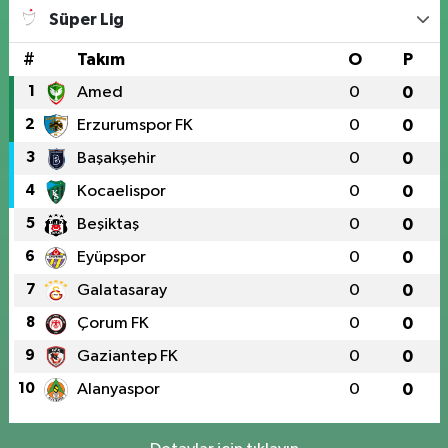
Süper Lig
#
Takım
O
P
1
Amed
0
0
2
Erzurumspor FK
0
0
3
Başakşehir
0
0
4
Kocaelispor
0
0
5
Beşiktaş
0
0
6
Eyüpspor
0
0
7
Galatasaray
0
0
8
Çorum FK
0
0
9
Gaziantep FK
0
0
10
Alanyaspor
0
0