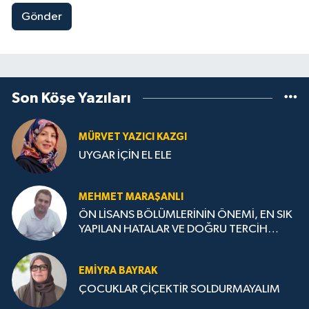
Gönder
Son Köşe Yazıları
MÜRVET YAZICI KAZGI
UYGAR İÇİN EL ELE
MEHMET MARAŞANLI
ÖN LİSANS BÖLÜMLERİNİN ÖNEMİ, EN SIK
YAPILAN HATALAR VE DOĞRU TERCİH
STRATEJİLERİ
EMIYRA BAYRAK
ÇOCUKLAR ÇİÇEKTİR SOLDURMAYALIM