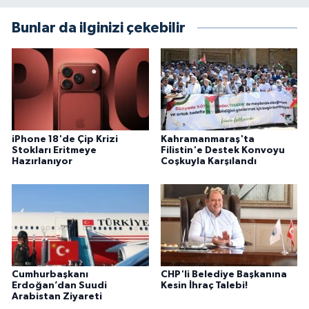
Bunlar da ilginizi çekebilir
iPhone 18'de Çip Krizi
Kahramanmaraş'ta
Stokları Eritmeye
Filistin'e Destek Konvoyu
Hazırlanıyor
Coşkuyla Karşılandı
Cumhurbaşkanı
CHP'li Belediye Başkanına
Erdoğan’dan Suudi
Kesin İhraç Talebi!
Arabistan Ziyareti