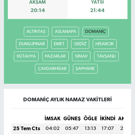
AKŞAM
YATSI
20:14
21:44
ALTINTAŞ
ASLANAPA
DOMANİÇ
DUMLUPINAR
EMET
GEDİZ
HİSARCIK
KÜTAHYA
PAZARLAR
SİMAV
TAVŞANLI
ÇAVDARHİSAR
ŞAPHANE
DOMANİÇ AYLIK NAMAZ VAKITLERI
İMSAK
GÜNEŞ
ÖĞLE
İKINDI
AKŞA
25 Tem Cts
04:02
05:47
13:13
17:07
20:29