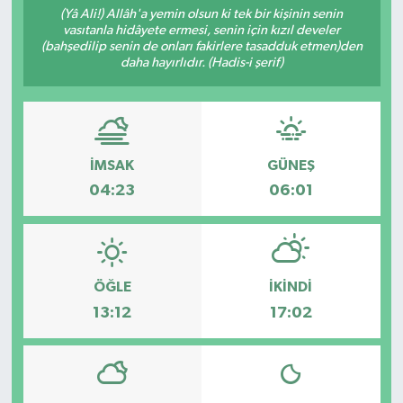
(Yâ Ali!) Allâh'a yemin olsun ki tek bir kişinin senin
vasıtanla hidâyete ermesi, senin için kızıl develer
(bahşedilip senin de onları fakirlere tasadduk etmen)den
daha hayırlıdır. (Hadis-i şerif)
İMSAK
GÜNEŞ
04:23
06:01
ÖĞLE
İKINDI
13:12
17:02