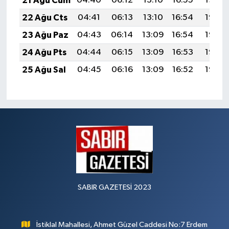
21 Ağu Cum
04:40
06:12
13:10
16:55
19:58
22 Ağu Cts
04:41
06:13
13:10
16:54
19:56
23 Ağu Paz
04:43
06:14
13:09
16:54
19:55
24 Ağu Pts
04:44
06:15
13:09
16:53
19:53
25 Ağu Sal
04:45
06:16
13:09
16:52
19:52
SABIR GAZETESİ 2023
İstiklal Mahallesi, Ahmet Güzel Caddesi No:7 Erdem