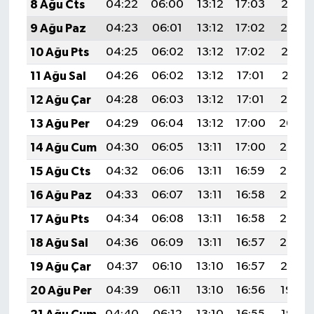
8 Ağu Cts
04:22
06:00
13:12
17:03
20:15
9 Ağu Paz
04:23
06:01
13:12
17:02
20:14
10 Ağu Pts
04:25
06:02
13:12
17:02
20:13
11 Ağu Sal
04:26
06:02
13:12
17:01
20:11
12 Ağu Çar
04:28
06:03
13:12
17:01
20:10
13 Ağu Per
04:29
06:04
13:12
17:00
20:09
14 Ağu Cum
04:30
06:05
13:11
17:00
20:07
15 Ağu Cts
04:32
06:06
13:11
16:59
20:06
16 Ağu Paz
04:33
06:07
13:11
16:58
20:05
17 Ağu Pts
04:34
06:08
13:11
16:58
20:03
18 Ağu Sal
04:36
06:09
13:11
16:57
20:02
19 Ağu Çar
04:37
06:10
13:10
16:57
20:01
20 Ağu Per
04:39
06:11
13:10
16:56
19:59