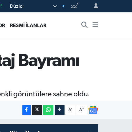
35
°
Düziçi
22
.1
29
OR
RESMİ İLANLAR
29
4
0
taj Bayramı
enkli görüntülere sahne oldu.
-
+
A
A