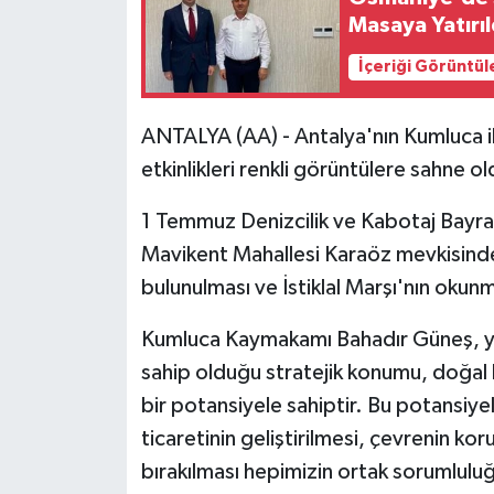
Masaya Yatırıl
İçeriği Görüntül
ANTALYA (AA) - Antalya'nın Kumluca i
etkinlikleri renkli görüntülere sahne ol
1 Temmuz Denizcilik ve Kabotaj Bayram
Mavikent Mahallesi Karaöz mevkisinde 
bulunulması ve İstiklal Marşı'nın okunm
Kumluca Kaymakamı Bahadır Güneş, yap
sahip olduğu stratejik konumu, doğal l
bir potansiyele sahiptir. Bu potansiyel
ticaretinin geliştirilmesi, çevrenin ko
bırakılması hepimizin ortak sorumlulu