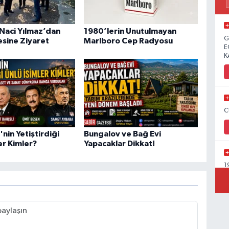
 Naci Yılmaz’dan
1980’lerin Unutulmayan
G
esine Ziyaret
Marlboro Cep Radyosu
E
K
C
nin Yetiştirdiği
Bungalov ve Bağ Evi
er Kimler?
Yapacaklar Dikkat!
1
Y
C