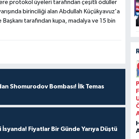
e protokol üyeleri tarafından çeşitli ödüller
yarışında birinciliği alan Abdullah Küçükyavuz'a
Başkanı tarafından kupa, madalya ve 15 bin
P
an Shomurodov Bombası! İlk Temas
F
si İsyanda! Fiyatlar Bir Günde Yarıya Düştü
B