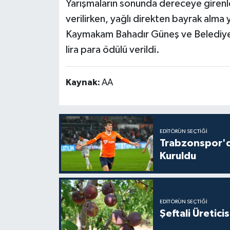
Yarışmaların sonunda dereceye girenler
verilirken, yağlı direkten bayrak alma 
Kaymakam Bahadır Güneş ve Belediye 
lira para ödülü verildi.
Kaynak:
AA
EDITÖRÜN SEÇTIĞI
Trabzonspor'd
Kuruldu
EDITÖRÜN SEÇTIĞI
Şeftali Üretici