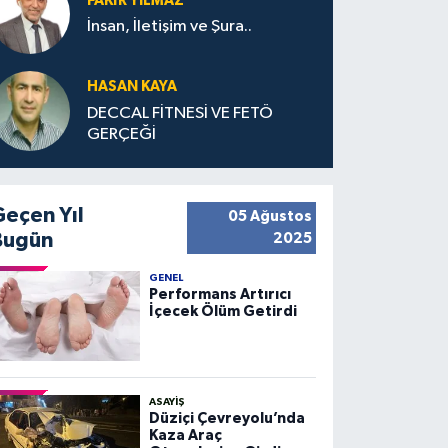
FAKIR YILMAZ
İnsan, İletişim ve Şura..
HASAN KAYA
DECCAL FİTNESİ VE FETÖ
GERÇEĞİ
Geçen Yıl
05 Ağustos
Bugün
2025
GENEL
Performans Artırıcı
İçecek Ölüm Getirdi
ASAYIŞ
Düziçi Çevreyolu’nda
Kaza Araç