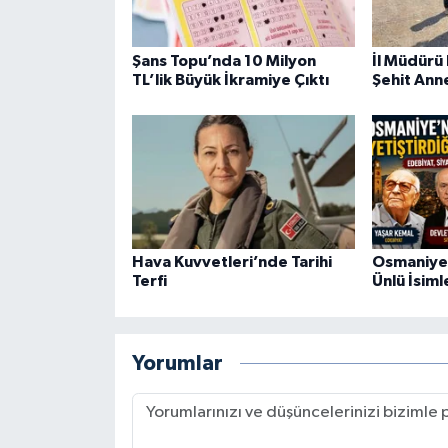
Şans Topu’nda 10 Milyon
İl Müdürü
TL’lik Büyük İkramiye Çıktı
Şehit Ann
Hava Kuvvetleri’nde Tarihi
Osmaniye'
Terfi
Ünlü İsiml
Yorumlar