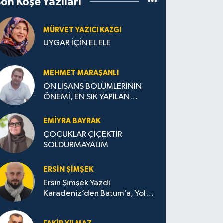
Son Köşe Yazıları
MÜRVET YAZICI KAZGI
UYGAR İÇİN EL ELE
MEHMET MARAŞANLI
ÖN LİSANS BÖLÜMLERİNİN
ÖNEMİ, EN SIK YAPILAN
HATALAR VE DOĞRU TERCİH
STRATEJİLERİ
EMIYRA BAYRAK
ÇOCUKLAR ÇİÇEKTİR
SOLDURMAYALIM
ERSIN ŞIMŞEK
Ersin Şimşek Yazdı:
Karadeniz’den Batum’a, Yolun
Bana Bıraktıkları