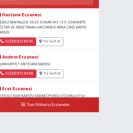
Hastane Eczanesi
EBELİ MAHALLESİ 3625 SOKAK NO:15 E OSMANİYE
ĞİTİM VE ARAŞTIRMA HASTANESİ ARKA ÇIKIŞ KAPISI
ARŞISI
0 (328) 813 80 40
Yol Tarifi Al
Andırın Eczanesi
UMHURİYET MEYDANI KARŞISI
0 (328) 812 94 00
Yol Tarifi Al
Erat Eczanesi
9 NOLU ASM KARSISI KARABOYUNLU DOLMUu015e
OLUNDA Mu0130MAR Su0130NAN OKULU
Tüm Nöbetçi Eczaneler
u0130VARI
0 (328) 825 39 39
Yol Tarifi Al