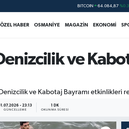
BITCOIN
64.084,87
%0.
DOLAR
47,5760
%0
EURO
55,0126
%0.
ÖZEL HABER
OSMANİYE
MAGAZİN
EKONOMİ
SP
STERLİN
64,1794
%0.
GRAM ALTIN
6508.83
%4.4
BİST100
13.647
%-3
enizcilik ve Kabo
enizcilik ve Kabotaj Bayramı etkinlikleri r
1.07.2026 - 23:13
1 DK
GÜNCELLEME
OKUNMA SÜRESI