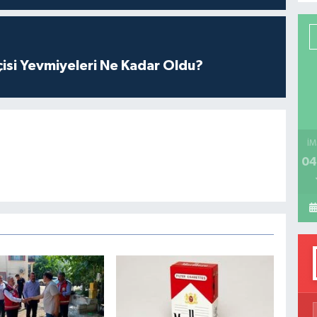
P
çisi Yevmiyeleri Ne Kadar Oldu?
H
İM
04