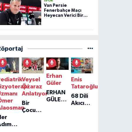
SPOR
Van Persie
Fenerbahçe Maçı
Heyecan Verici Bir
Prova
Röportaj
Erhan
ediatrik
Veysel
Enis
Güler
izyoterapi
Özaraz
Tataroğlu
ERHAN
Uzmanı
Anlatıyor
68 Dili
GÜLER'IN
Ömer
Bir
Akıcı
YENI
Alaosman
Çocuğun
Konuşan
TEKLISI
Her
Umudu,
Öğretmenle
'TEK
Adım
Bir
Özel
GERÇEĞIM'LE
ir
Vakfın
Röportaj