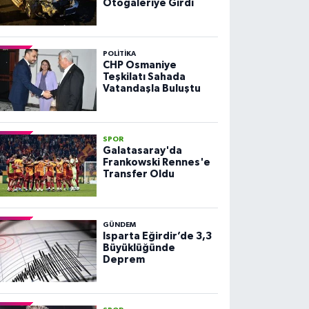
Otogaleriye Girdi
POLITIKA
CHP Osmaniye
Teşkilatı Sahada
Vatandaşla Buluştu
SPOR
Galatasaray'da
Frankowski Rennes'e
Transfer Oldu
GÜNDEM
Isparta Eğirdir’de 3,3
Büyüklüğünde
Deprem