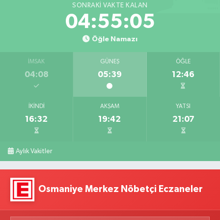
SONRAKI VAKTE KALAN
04:55:04
Öğle Namazı
İMSAK
GÜNEŞ
ÖĞLE
04:08
05:39
12:46
İKINDI
AKŞAM
YATSI
16:32
19:42
21:07
Aylık Vakitler
Osmaniye Merkez Nöbetçi Eczaneler