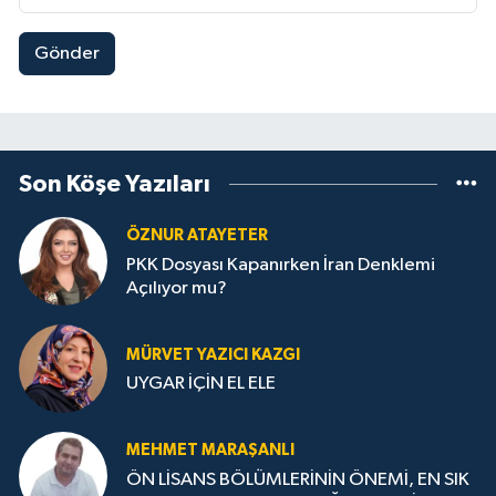
Gönder
Son Köşe Yazıları
ÖZNUR ATAYETER
PKK Dosyası Kapanırken İran Denklemi
Açılıyor mu?
MÜRVET YAZICI KAZGI
UYGAR İÇİN EL ELE
MEHMET MARAŞANLI
ÖN LİSANS BÖLÜMLERİNİN ÖNEMİ, EN SIK