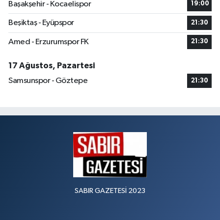
Başakşehir - Kocaelispor
19:00
Beşiktaş - Eyüpspor
21:30
Amed - Erzurumspor FK
21:30
17 Ağustos, Pazartesi
Samsunspor - Göztepe
21:30
SABIR GAZETESİ 2023