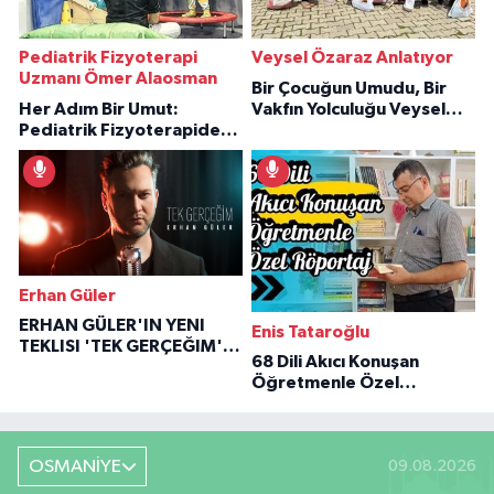
Pediatrik Fizyoterapi
Veysel Özaraz Anlatıyor
Uzmanı Ömer Alaosman
Bir Çocuğun Umudu, Bir
Her Adım Bir Umut:
Vakfın Yolculuğu Veysel
Pediatrik Fizyoterapiden
Özaraz Anlatıyor
İlham Veren Hikâyeler
Erhan Güler
ERHAN GÜLER'IN YENI
Enis Tataroğlu
TEKLISI 'TEK GERÇEĞIM'LE
68 Dili Akıcı Konuşan
BÜYÜK DÖNÜŞÜ
Öğretmenle Özel
Röportaj
OSMANİYE
09.08.2026