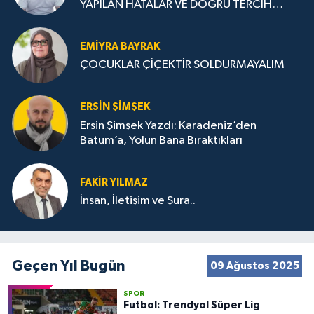
YAPILAN HATALAR VE DOĞRU TERCİH
STRATEJİLERİ
EMIYRA BAYRAK
ÇOCUKLAR ÇİÇEKTİR SOLDURMAYALIM
ERSIN ŞIMŞEK
Ersin Şimşek Yazdı: Karadeniz’den
Batum’a, Yolun Bana Bıraktıkları
FAKIR YILMAZ
İnsan, İletişim ve Şura..
Geçen Yıl Bugün
09 Ağustos 2025
SPOR
Futbol: Trendyol Süper Lig