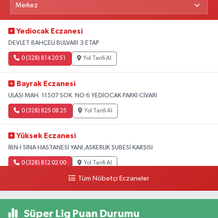
Yediocak Eczanesi
DEVLET BAHÇELİ BULVARI 3.ETAP
0 (328) 814 20 51
Yol Tarifi Al
Bayrak Eczanesi
ULAŞI MAH. 11507 SOK. NO:6 YEDİOCAK PARKI CİVARI
0 (328) 825 08 25
Yol Tarifi Al
Yüksek Eczanesi
İBN-İ SİNA HASTANESİ YANI,ASKERLİK ŞUBESİ KARŞISI
0 (328) 812 02 00
Yol Tarifi Al
Tüm Nöbetçi Eczaneler
Süper Lig Puan Durumu