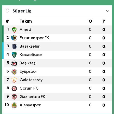
Süper Lig
#
Takım
O
P
1
Amed
0
0
2
Erzurumspor FK
0
0
3
Başakşehir
0
0
4
Kocaelispor
0
0
5
Beşiktaş
0
0
6
Eyüpspor
0
0
7
Galatasaray
0
0
8
Çorum FK
0
0
9
Gaziantep FK
0
0
10
Alanyaspor
0
0