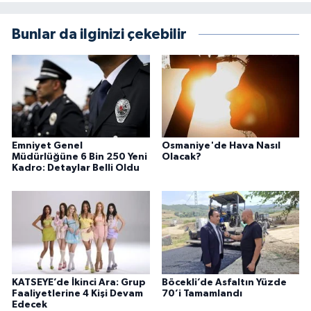
Bunlar da ilginizi çekebilir
Emniyet Genel
Osmaniye'de Hava Nasıl
Müdürlüğüne 6 Bin 250 Yeni
Olacak?
Kadro: Detaylar Belli Oldu
KATSEYE’de İkinci Ara: Grup
Böcekli’de Asfaltın Yüzde
Faaliyetlerine 4 Kişi Devam
70’i Tamamlandı
Edecek