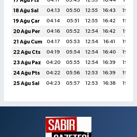
17 Ağu Pts
04:11
05:49
12:55
16:44
19:51
18 Ağu Sal
04:13
05:50
12:55
16:43
19:50
19 Ağu Çar
04:14
05:51
12:55
16:42
19:48
20 Ağu Per
04:16
05:52
12:54
16:42
19:47
21 Ağu Cum
04:17
05:53
12:54
16:41
19:45
22 Ağu Cts
04:19
05:54
12:54
16:40
19:44
23 Ağu Paz
04:20
05:55
12:54
16:39
19:42
24 Ağu Pts
04:22
05:56
12:53
16:39
19:40
25 Ağu Sal
04:23
05:57
12:53
16:38
19:39