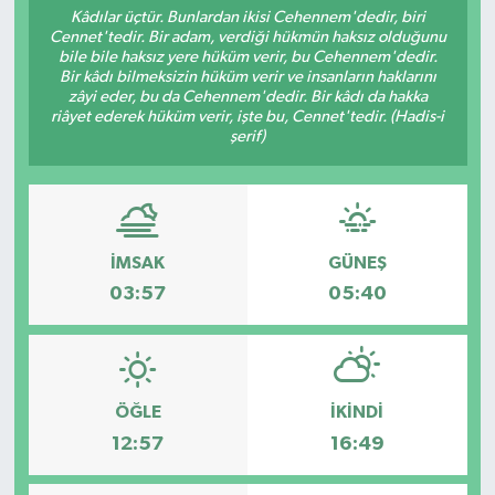
Kâdılar üçtür. Bunlardan ikisi Cehennem'dedir, biri
Cennet'tedir. Bir adam, verdiği hükmün haksız olduğunu
bile bile haksız yere hüküm verir, bu Cehennem'dedir.
Bir kâdı bilmeksizin hüküm verir ve insanların haklarını
zâyi eder, bu da Cehennem'dedir. Bir kâdı da hakka
riâyet ederek hüküm verir, işte bu, Cennet'tedir. (Hadis-i
şerif)
İMSAK
GÜNEŞ
03:57
05:40
ÖĞLE
İKINDI
12:57
16:49