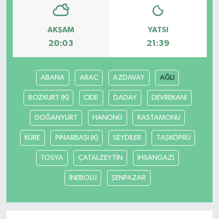
AKŞAM
YATSI
20:03
21:39
ABANA
ARAÇ
AZDAVAY
AĞLI
BOZKURT (K)
CİDE
DADAY
DEVREKANİ
DOĞANYURT
HANÖNÜ
KASTAMONU
KÜRE
PINARBAŞI (K)
SEYDİLER
TAŞKÖPRÜ
TOSYA
ÇATALZEYTİN
İHSANGAZİ
İNEBOLU
ŞENPAZAR