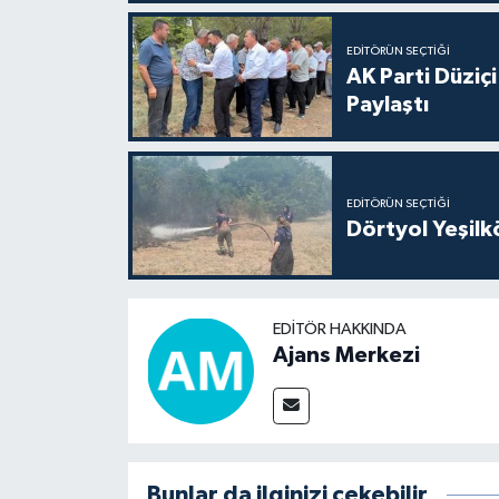
EDITÖRÜN SEÇTIĞI
AK Parti Düziçi
Paylaştı
EDITÖRÜN SEÇTIĞI
Dörtyol Yeşilk
EDITÖR HAKKINDA
Ajans Merkezi
Bunlar da ilginizi çekebilir