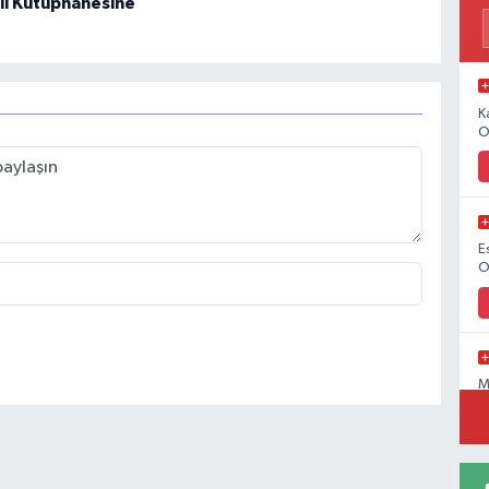
i Kütüphanesine
K
O
E
O
M
O