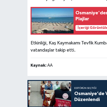
Osmaniye'den 
Plajlar
İçeriği Görüntül
Etkinliği, Kaş Kaymakamı Tevfik Kumba
vatandaşlar takip etti.
Kaynak:
AA
EDITÖRÜN SEÇTIĞI
Osmaniye’de V
Düzenlendi