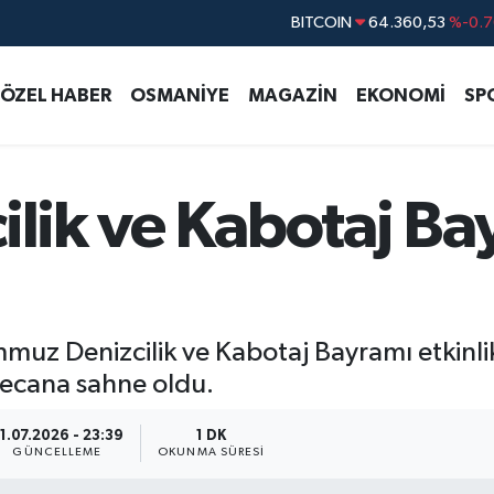
DOLAR
47,7069
%0.1
EURO
55,0265
%0.0
ÖZEL HABER
OSMANİYE
MAGAZİN
EKONOMİ
SP
STERLİN
64,1897
%0.0
GRAM ALTIN
6618.49
%2.1
BİST100
13.887
%6
ilik ve Kabotaj Ba
BITCOIN
64.360,53
%-0.7
emmuz Denizcilik ve Kabotaj Bayramı etkinl
yecana sahne oldu.
1.07.2026 - 23:39
1 DK
GÜNCELLEME
OKUNMA SÜRESI