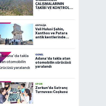
ÇALIŞMALARININ
TAKİBİ VE KONTROLÜ
HİZMETİ ALIM İLANI
ANTALIJA
Vali Hulusi Şahin,
Xanthos ve Patara
antik kentlerinde
incelemelerde
bulundu
GENEL
Adana'da takla atan
otomobilin sürücüsü
yaralandı
SPOR
Zorkun’da Satranç
Turnuvası Coşkusu