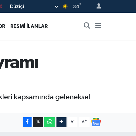
°
Düziçi
7
34
1
OR
RESMİ İLANLAR
2
2
4
yramı
6
ikleri kapsamında geleneksel
-
+
A
A