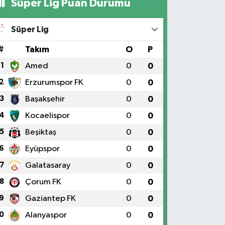
Süper Lig Puan Durumu
Süper Lig
#
Takım
O
P
1
Amed
0
0
2
Erzurumspor FK
0
0
3
Başakşehir
0
0
4
Kocaelispor
0
0
5
Beşiktaş
0
0
6
Eyüpspor
0
0
7
Galatasaray
0
0
8
Çorum FK
0
0
9
Gaziantep FK
0
0
0
Alanyaspor
0
0