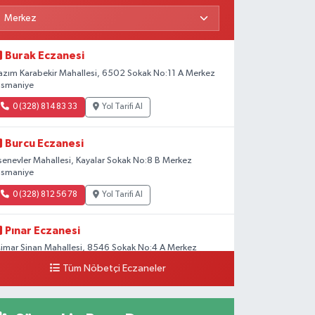
Burak Eczanesi
azım Karabekir Mahallesi, 6502 Sokak No:11 A Merkez
smaniye
0 (328) 814 83 33
Yol Tarifi Al
Burcu Eczanesi
senevler Mahallesi, Kayalar Sokak No:8 B Merkez
smaniye
0 (328) 812 56 78
Yol Tarifi Al
Pınar Eczanesi
imar Sinan Mahallesi, 8546 Sokak No:4 A Merkez
smaniye
Tüm Nöbetçi Eczaneler
0 (328) 826 04 73
Yol Tarifi Al