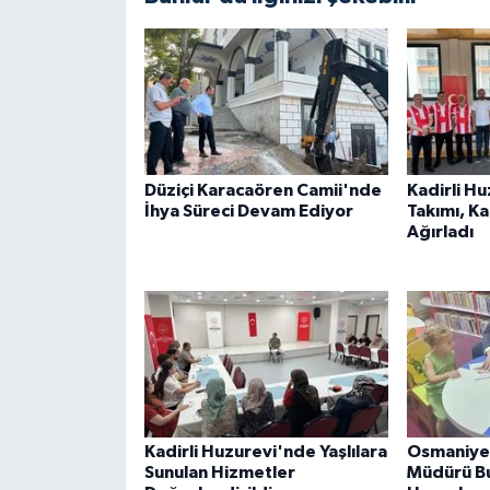
Düziçi Karacaören Camii'nde
Kadirli H
İhya Süreci Devam Ediyor
Takımı, K
Ağırladı
Kadirli Huzurevi'nde Yaşlılara
Osmaniye 
Sunulan Hizmetler
Müdürü B