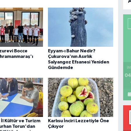
B
P
H
uzurevi Bocce
Eyyam-ı Bahur Nedir?
ahramanmaraş'ı
Çukurova'nın Asırlık
Salyangoz Efsanesi Yeniden
Gündemde
İM
04
İl Kültür ve Turizm
Karlısu İnciri Lezzetiyle Öne
urhan Torun'dan
Çıkıyor