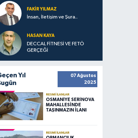
FAKIR YILMAZ
İnsan, İletişim ve Şura..
HASAN KAYA
DECCAL FİTNESİ VE FETÖ
GERÇEĞİ
Geçen Yıl
07 Ağustos
Bugün
2025
RESMI İLANLAR
OSMANİYE SERİNOVA
MAHALLESİNDE
TAŞINMAZIN İLANI
RESMI İLANLAR
ORMANCILIK