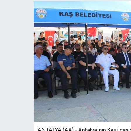
ANTALYA (AA) - Antalya'nın Kaş ilçes