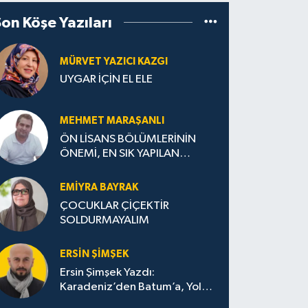
Son Köşe Yazıları
MÜRVET YAZICI KAZGI
UYGAR İÇİN EL ELE
MEHMET MARAŞANLI
ÖN LİSANS BÖLÜMLERİNİN
ÖNEMİ, EN SIK YAPILAN
HATALAR VE DOĞRU TERCİH
STRATEJİLERİ
EMIYRA BAYRAK
ÇOCUKLAR ÇİÇEKTİR
SOLDURMAYALIM
ERSIN ŞIMŞEK
Ersin Şimşek Yazdı:
Karadeniz’den Batum’a, Yolun
Bana Bıraktıkları