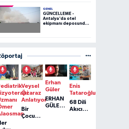
GENEL
GÜNCELLEME -
Antalya'da otel
ekipmanı deposunda
çıkan yangın kontrol
altına alındı
Röportaj
Erhan
ediatrik
Veysel
Enis
Güler
izyoterapi
Özaraz
Tataroğlu
ERHAN
Uzmanı
Anlatıyor
68 Dili
GÜLER'IN
Ömer
Bir
Akıcı
YENI
Alaosman
Çocuğun
Konuşan
TEKLISI
Her
Umudu,
Öğretmenle
'TEK