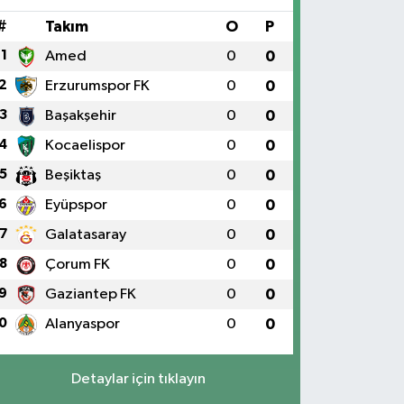
#
Takım
O
P
1
Amed
0
0
2
Erzurumspor FK
0
0
3
Başakşehir
0
0
4
Kocaelispor
0
0
5
Beşiktaş
0
0
6
Eyüpspor
0
0
7
Galatasaray
0
0
8
Çorum FK
0
0
9
Gaziantep FK
0
0
0
Alanyaspor
0
0
Detaylar için tıklayın