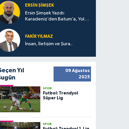
ERSIN ŞIMŞEK
Ersin Şimşek Yazdı:
Karadeniz’den Batum’a, Yolun
Bana Bıraktıkları
FAKIR YILMAZ
İnsan, İletişim ve Şura..
Geçen Yıl
09 Ağustos
Bugün
2025
SPOR
Futbol: Trendyol
Süper Lig
SPOR
Futbol: Trendyol 1. Lig