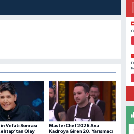
Ö
E
K
in Vefatı Sonrası
MasterChef 2026 Ana
ehtap’tan Olay
Kadroya Giren 20. Yarışmacı