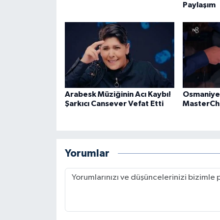
Paylaşım
Arabesk Müziğinin Acı Kaybı!
Osmaniye’n
Şarkıcı Cansever Vefat Etti
MasterCh
Yorumlar