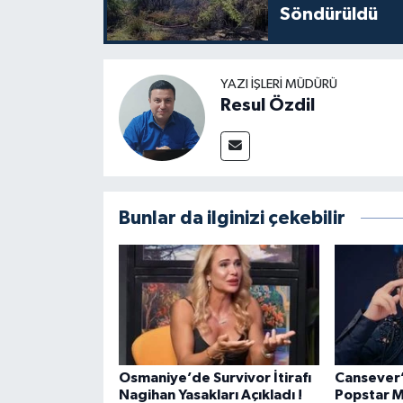
Söndürüldü
YAZI İŞLERI MÜDÜRÜ
Resul Özdil
Bunlar da ilginizi çekebilir
Osmaniye’de Survivor İtirafı
Cansever’
Nagihan Yasakları Açıkladı !
Popstar M