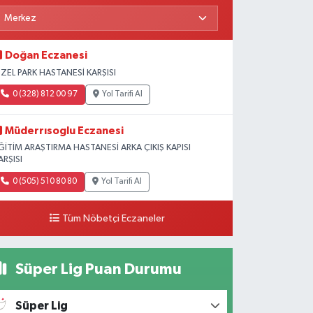
Doğan Eczanesi
ZEL PARK HASTANESİ KARŞISI
0 (328) 812 00 97
Yol Tarifi Al
Müderrısoglu Eczanesi
ĞİTİM ARAŞTIRMA HASTANESİ ARKA ÇIKIŞ KAPISI
ARŞISI
0 (505) 510 80 80
Yol Tarifi Al
Tüm Nöbetçi Eczaneler
Süper Lig Puan Durumu
Süper Lig