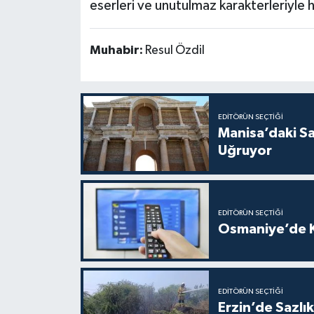
eserleri ve unutulmaz karakterleriyl
Muhabir:
Resul Özdil
EDITÖRÜN SEÇTIĞI
Manisa’daki Sa
Uğruyor
EDITÖRÜN SEÇTIĞI
Osmaniye’de Ka
EDITÖRÜN SEÇTIĞI
Erzin’de Sazlı