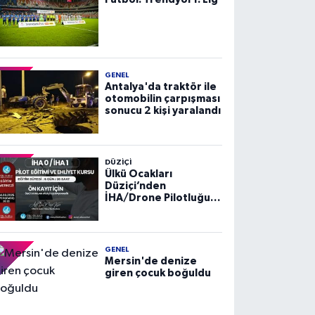
GENEL
Antalya'da traktör ile
otomobilin çarpışması
sonucu 2 kişi yaralandı
DÜZIÇI
Ülkü Ocakları
Düziçi’nden
İHA/Drone Pilotluğu
Eğitimi ve Ehliyet
Kursu
GENEL
Mersin'de denize
giren çocuk boğuldu