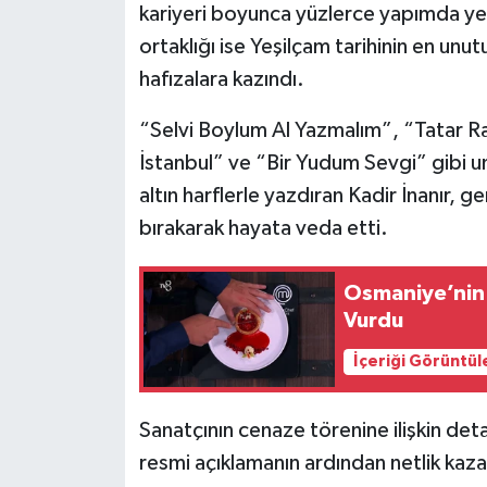
kariyeri boyunca yüzlerce yapımda yer
ortaklığı ise Yeşilçam tarihinin en unut
hafızalara kazındı.
“Selvi Boylum Al Yazmalım”, “Tatar R
İstanbul” ve “Bir Yudum Sevgi” gibi un
altın harflerle yazdıran Kadir İnanır, g
bırakarak hayata veda etti.
Osmaniye’nin 
Vurdu
İçeriği Görüntül
Sanatçının cenaze törenine ilişkin detay
resmi açıklamanın ardından netlik kaza