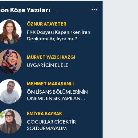
Son Köşe Yazıları
ÖZNUR ATAYETER
PKK Dosyası Kapanırken İran
Denklemi Açılıyor mu?
MÜRVET YAZICI KAZGI
UYGAR İÇİN EL ELE
MEHMET MARAŞANLI
ÖN LİSANS BÖLÜMLERİNİN
ÖNEMİ, EN SIK YAPILAN
HATALAR VE DOĞRU TERCİH
STRATEJİLERİ
EMIYRA BAYRAK
ÇOCUKLAR ÇİÇEKTİR
SOLDURMAYALIM