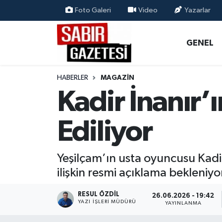
Foto Galeri
Video
Yazarlar
GENEL
Osmaniye Nöbetçi Eczaneler
GENEL
ÖZEL HABER
Osmaniye Hava Durumu
HABERLER
MAGAZİN
OSMANİYE
Osmaniye Trafik Yoğunluk Haritası
Kadir İnanır
MAGAZİN
Süper Lig Puan Durumu ve Fikstür
Ediliyor
EKONOMİ
Tüm Manşetler
Yeşilçam’ın usta oyuncusu Kadir
SPOR
Son Dakika Haberleri
ilişkin resmi açıklama bekleniyo
RESMİ İLANLAR
Haber Arşivi
RESUL ÖZDIL
26.06.2026 - 19:42
YAZI İŞLERI MÜDÜRÜ
YAYINLANMA