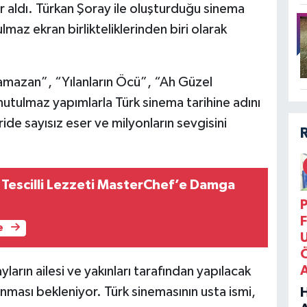
 aldı. Türkan Şoray ile oluşturduğu sinema
ulmaz ekran birlikteliklerinden biri olarak
amazan”, “Yılanların Öcü”, “Ah Güzel
utulmaz yapımlarla Türk sinema tarihine adını
eride sayısız eser ve milyonların sevgisini
Tescilli Lezzeti MasterChef’e Damga
P
F
e
ların ailesi ve yakınları tarafından yapılacak
nması bekleniyor. Türk sinemasının usta ismi,