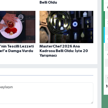
Belli Oldu
in Tescilli Lezzeti
MasterChef 2026 Ana
ef’e Damga Vurdu
Kadrosu Belli Oldu: İşte 20
Yarışmacı
1