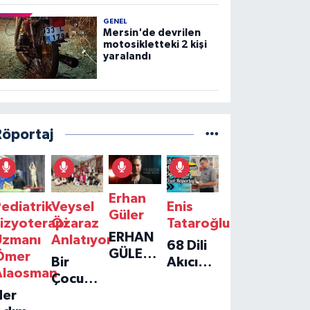
GENEL
Mersin'de devrilen
motosikletteki 2 kişi
yaralandı
Röportaj
Erhan
ediatrik
Veysel
Enis
Güler
izyoterapi
Özaraz
Tataroğlu
ERHAN
Uzmanı
Anlatıyor
68 Dili
GÜLER'IN
Ömer
Bir
Akıcı
YENI
Alaosman
Çocuğun
Konuşan
TEKLISI
Her
Umudu,
Öğretmenle
'TEK