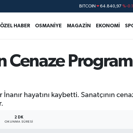
DOLAR
47,7436
%0.
EURO
55,2510
%0.
ÖZEL HABER
OSMANİYE
MAGAZİN
EKONOMİ
SP
STERLİN
64,4811
%0.
GRAM ALTIN
6660.55
%
BİST100
13.779
%-
’ın Cenaze Progra
BITCOIN
64.840,97
%-0.
 İnanır hayatını kaybetti. Sanatçının cen
r.
2 DK
OKUNMA SÜRESI