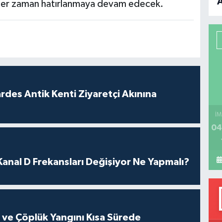
e her zaman hatırlanmaya devam edecek.
B
P
H
rdes Antik Kenti Ziyaretçi Akınına
İM
04
nal D Frekansları Değişiyor Ne Yapmalı?
k ve Çöplük Yangını Kısa Sürede