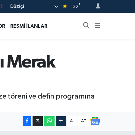
°
Düziçi
18
32
32
OR
RESMİ İLANLAR
38
0
14
mı Merak
15
aze töreni ve defin programına
-
+
A
A