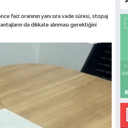
B
 faiz oranının yanı sıra vade süresi, stopaj
P
antajların da dikkate alınması gerektiğini
H
İM
04