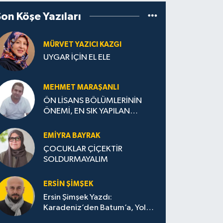
Son Köşe Yazıları
MÜRVET YAZICI KAZGI
UYGAR İÇİN EL ELE
MEHMET MARAŞANLI
ÖN LİSANS BÖLÜMLERİNİN
ÖNEMİ, EN SIK YAPILAN
HATALAR VE DOĞRU TERCİH
STRATEJİLERİ
EMIYRA BAYRAK
ÇOCUKLAR ÇİÇEKTİR
SOLDURMAYALIM
ERSIN ŞIMŞEK
Ersin Şimşek Yazdı:
Karadeniz’den Batum’a, Yolun
Bana Bıraktıkları