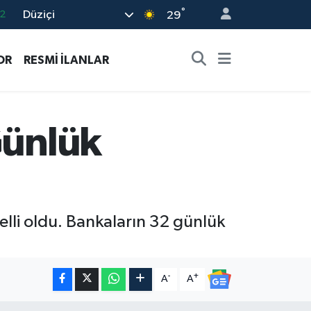
°
Düziçi
7
29
7
OR
RESMİ İLANLAR
5
2
9
Günlük
2
belli oldu. Bankaların 32 günlük
-
+
A
A