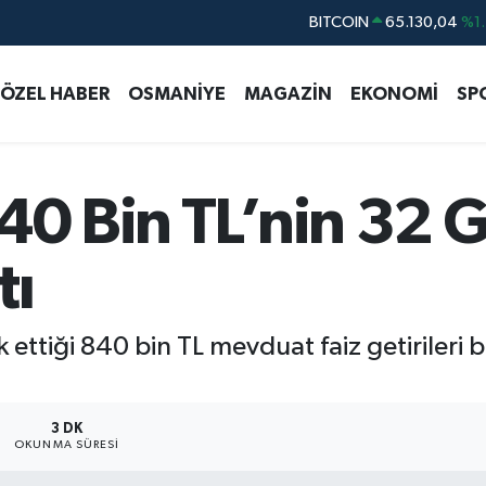
DOLAR
47,7106
%0.1
EURO
55,1652
%0.2
ÖZEL HABER
OSMANİYE
MAGAZİN
EKONOMİ
SP
STERLİN
64,4046
%0.3
GRAM ALTIN
6618.49
%2.1
BİST100
13.773
%-1
840 Bin TL’nin 32 
BITCOIN
65.130,04
%1.
tı
 ettiği 840 bin TL mevduat faiz getirileri 
3 DK
OKUNMA SÜRESI