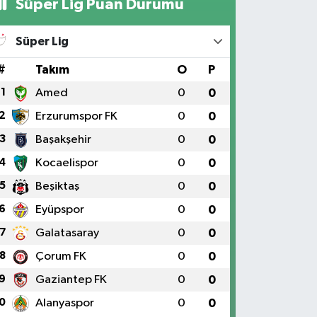
Süper Lig Puan Durumu
Süper Lig
#
Takım
O
P
1
Amed
0
0
2
Erzurumspor FK
0
0
3
Başakşehir
0
0
4
Kocaelispor
0
0
5
Beşiktaş
0
0
6
Eyüpspor
0
0
7
Galatasaray
0
0
8
Çorum FK
0
0
9
Gaziantep FK
0
0
0
Alanyaspor
0
0