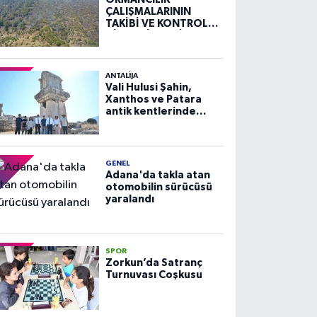
ÇALIŞMALARININ
TAKİBİ VE KONTROLÜ
HİZMETİ ALIM İLANI
ANTALIJA
Vali Hulusi Şahin,
Xanthos ve Patara
antik kentlerinde
incelemelerde
bulundu
GENEL
Adana'da takla atan
otomobilin sürücüsü
yaralandı
SPOR
Zorkun’da Satranç
Turnuvası Coşkusu