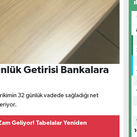
nlük Getirisi Bankalara
irikimin 32 günlük vadede sağladığı net
eriyor.
Zam Geliyor! Tabelalar Yeniden
1