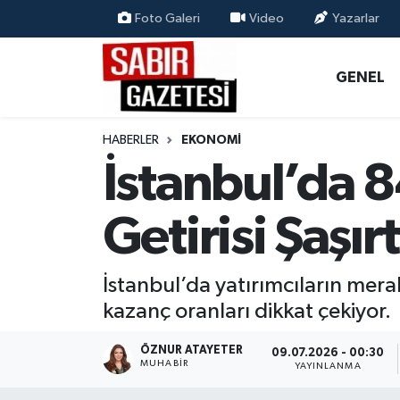
Foto Galeri
Video
Yazarlar
GENEL
Osmaniye Nöbetçi Eczaneler
GENEL
ÖZEL HABER
Osmaniye Hava Durumu
HABERLER
EKONOMI
OSMANİYE
Osmaniye Trafik Yoğunluk Haritası
İstanbul’da 
MAGAZİN
Süper Lig Puan Durumu ve Fikstür
Getirisi Şaşırt
EKONOMİ
Tüm Manşetler
İstanbul’da yatırımcıların merak
SPOR
Son Dakika Haberleri
kazanç oranları dikkat çekiyor.
RESMİ İLANLAR
Haber Arşivi
ÖZNUR ATAYETER
09.07.2026 - 00:30
MUHABIR
YAYINLANMA