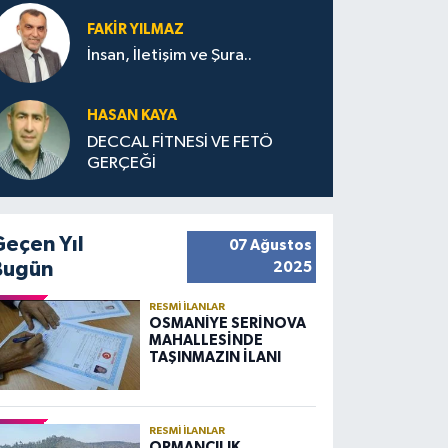
FAKIR YILMAZ
İnsan, İletişim ve Şura..
HASAN KAYA
DECCAL FİTNESİ VE FETÖ
GERÇEĞİ
Geçen Yıl
07 Ağustos
Bugün
2025
RESMI İLANLAR
OSMANİYE SERİNOVA
MAHALLESİNDE
TAŞINMAZIN İLANI
RESMI İLANLAR
ORMANCILIK