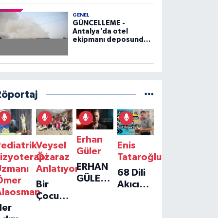
GENEL
GÜNCELLEME -
Antalya'da otel
ekipmanı deposunda
çıkan yangın kontrol
altına alındı
Röportaj
Erhan
ediatrik
Veysel
Enis
Güler
izyoterapi
Özaraz
Tataroğlu
ERHAN
Uzmanı
Anlatıyor
68 Dili
GÜLER'IN
Ömer
Bir
Akıcı
YENI
Alaosman
Çocuğun
Konuşan
TEKLISI
Her
Umudu,
Öğretmenle
'TEK