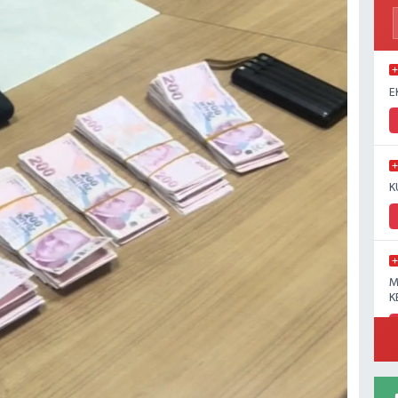
E
K
M
K