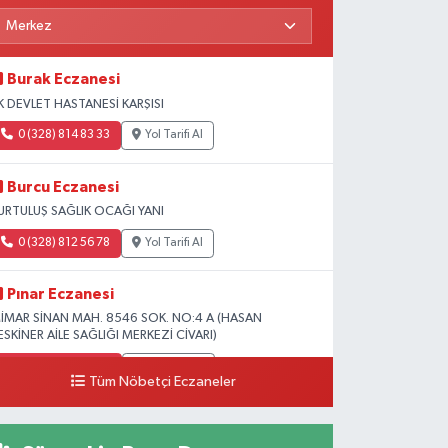
Burak Eczanesi
K DEVLET HASTANESİ KARŞISI
0 (328) 814 83 33
Yol Tarifi Al
Burcu Eczanesi
URTULUŞ SAĞLIK OCAĞI YANI
0 (328) 812 56 78
Yol Tarifi Al
Pınar Eczanesi
İMAR SİNAN MAH. 8546 SOK. NO:4 A (HASAN
ESKİNER AİLE SAĞLIĞI MERKEZİ CİVARI)
0 (328) 826 04 73
Yol Tarifi Al
Tüm Nöbetçi Eczaneler