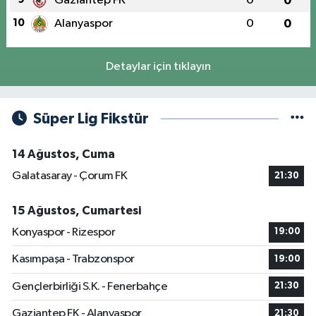
Gaziantep FK
0
0
10
Alanyaspor
0
0
Detaylar için tıklayın
Süper Lig Fikstür
14 Ağustos, Cuma
Galatasaray - Çorum FK
21:30
15 Ağustos, Cumartesi
Konyaspor - Rizespor
19:00
Kasımpaşa - Trabzonspor
19:00
Gençlerbirliği S.K. - Fenerbahçe
21:30
Gaziantep FK - Alanyaspor
21:30