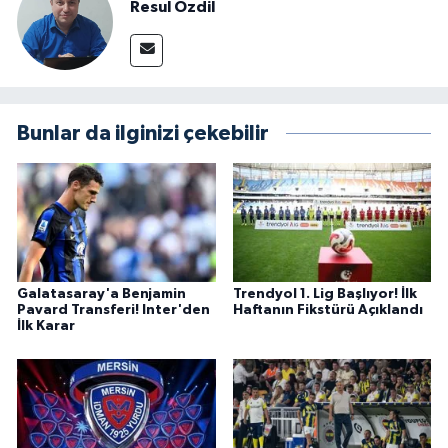
Resul Özdil
Bunlar da ilginizi çekebilir
Galatasaray'a Benjamin
Trendyol 1. Lig Başlıyor! İlk
Pavard Transferi! Inter'den
Haftanın Fikstürü Açıklandı
İlk Karar