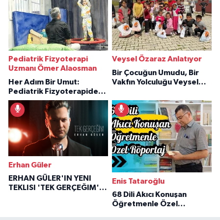
Pediatrik Fizyoterapi
Veysel Özaraz Anlatıyor
Uzmanı Ömer Alaosman
Bir Çocuğun Umudu, Bir
Her Adım Bir Umut:
Vakfın Yolculuğu Veysel
Pediatrik Fizyoterapiden
Özaraz Anlatıyor
İlham Veren Hikâyeler
Erhan Güler
ERHAN GÜLER'IN YENI
Enis Tataroğlu
TEKLISI 'TEK GERÇEĞIM'LE
68 Dili Akıcı Konuşan
BÜYÜK DÖNÜŞÜ
Öğretmenle Özel
Röportaj