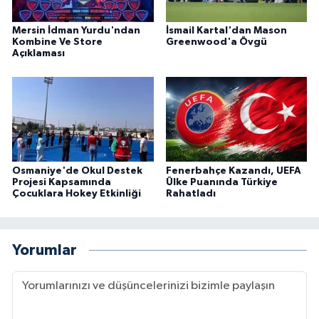
Mersin İdman Yurdu'ndan
İsmail Kartal'dan Mason
Kombine Ve Store
Greenwood'a Övgü
Açıklaması
Osmaniye'de Okul Destek
Fenerbahçe Kazandı, UEFA
Projesi Kapsamında
Ülke Puanında Türkiye
Çocuklara Hokey Etkinliği
Rahatladı
Yorumlar