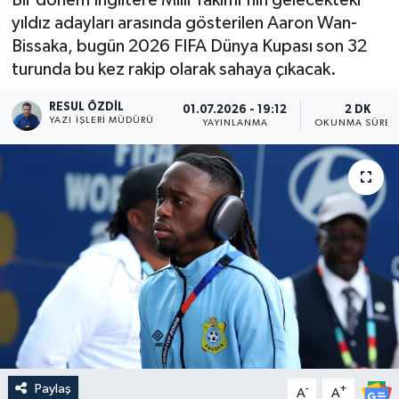
yıldız adayları arasında gösterilen Aaron Wan-
Bissaka, bugün 2026 FIFA Dünya Kupası son 32
turunda bu kez rakip olarak sahaya çıkacak.
RESUL ÖZDIL
01.07.2026 - 19:12
2 DK
YAZI İŞLERI MÜDÜRÜ
YAYINLANMA
OKUNMA SÜRES
Paylaş
-
+
A
A