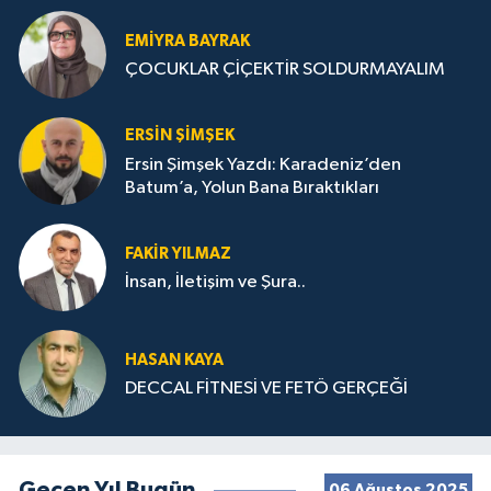
EMIYRA BAYRAK
ÇOCUKLAR ÇİÇEKTİR SOLDURMAYALIM
ERSIN ŞIMŞEK
Ersin Şimşek Yazdı: Karadeniz’den
Batum’a, Yolun Bana Bıraktıkları
FAKIR YILMAZ
İnsan, İletişim ve Şura..
HASAN KAYA
DECCAL FİTNESİ VE FETÖ GERÇEĞİ
Geçen Yıl Bugün
06 Ağustos 2025