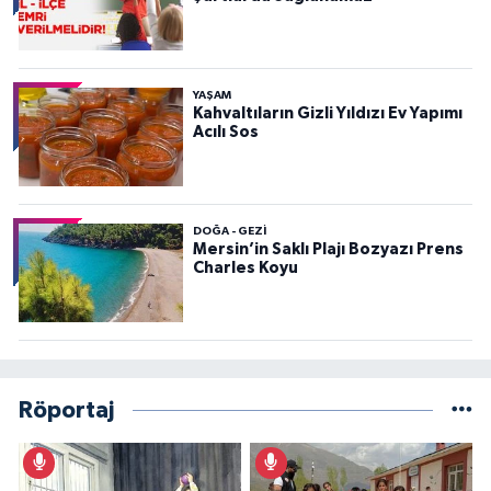
YAŞAM
Kahvaltıların Gizli Yıldızı Ev Yapımı
Acılı Sos
DOĞA - GEZI
Mersin’in Saklı Plajı Bozyazı Prens
Charles Koyu
Röportaj