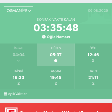
OSMANİYE
06.08.2026
SONRAKI VAKTE KALAN
03:35:47
Öğle Namazı
İMSAK
GÜNEŞ
ÖĞLE
04:04
05:37
12:46
İKINDI
AKŞAM
YATSI
16:33
19:45
21:11
Aylık Vakitler