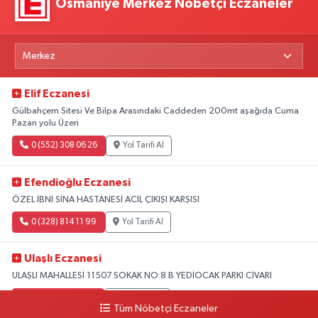
Osmaniye Merkez Nöbetçi Eczaneler
Elif Eczanesi
Gülbahçem Sitesi Ve Bilpa Arasındaki Caddeden 200mt aşağıda Cuma
Pazarı yolu Üzeri
0 (552) 308 06 26
Yol Tarifi Al
Efendioğlu Eczanesi
ÖZEL İBNİ SİNA HASTANESİ ACİL ÇIKIŞI KARŞISI
0 (328) 814 11 99
Yol Tarifi Al
Ulaşlı Eczanesi
ULAŞLI MAHALLESİ 11507 SOKAK NO:8 B YEDİOCAK PARKI CİVARI
0 (546) 158 81 80
Yol Tarifi Al
Tüm Nöbetçi Eczaneler