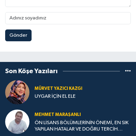
Gönder
Son Köşe Yazıları
MÜRVET YAZICI KAZGI
UYGAR İÇİN EL ELE
MEHMET MARAŞANLI
ÖN LİSANS BÖLÜMLERİNİN ÖNEMİ, EN SIK
YAPILAN HATALAR VE DOĞRU TERCİH
STRATEJİLERİ