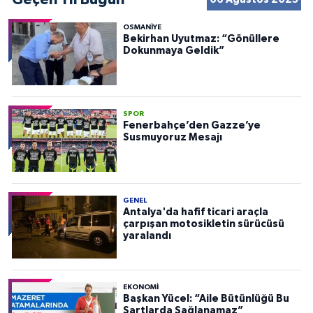
OSMANIYE
Bekirhan Uyutmaz: “Gönüllere
Dokunmaya Geldik”
SPOR
Fenerbahçe’den Gazze’ye
Susmuyoruz Mesajı
GENEL
Antalya'da hafif ticari araçla
çarpışan motosikletin sürücüsü
yaralandı
EKONOMI
Başkan Yücel: “Aile Bütünlüğü Bu
Şartlarda Sağlanamaz”