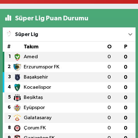
Süper Lig Puan Durumu
Süper Lig
#
Takım
O
P
1
Amed
0
0
2
Erzurumspor FK
0
0
3
Başakşehir
0
0
4
Kocaelispor
0
0
5
Beşiktaş
0
0
6
Eyüpspor
0
0
7
Galatasaray
0
0
8
Çorum FK
0
0
9