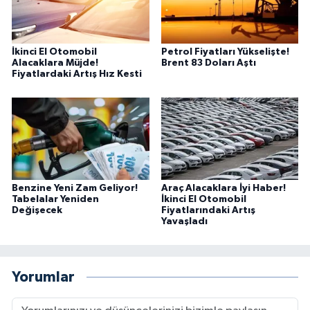
İkinci El Otomobil
Petrol Fiyatları Yükselişte!
Alacaklara Müjde!
Brent 83 Doları Aştı
Fiyatlardaki Artış Hız Kesti
Benzine Yeni Zam Geliyor!
Araç Alacaklara İyi Haber!
Tabelalar Yeniden
İkinci El Otomobil
Değişecek
Fiyatlarındaki Artış
Yavaşladı
Yorumlar