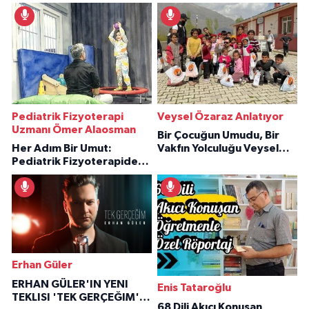
Pediatrik Fizyoterapi
Veysel Özaraz Anlatıyor
Uzmanı Ömer Alaosman
Bir Çocuğun Umudu, Bir
Her Adım Bir Umut:
Vakfın Yolculuğu Veysel
Pediatrik Fizyoterapiden
Özaraz Anlatıyor
İlham Veren Hikâyeler
Erhan Güler
ERHAN GÜLER'IN YENI
Enis Tataroğlu
TEKLISI 'TEK GERÇEĞIM'LE
68 Dili Akıcı Konuşan