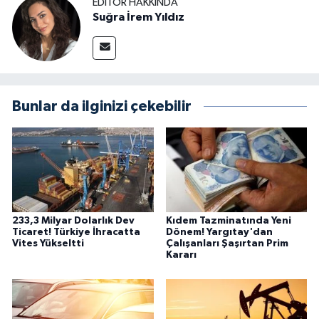
EDITÖR HAKKINDA
Suğra İrem Yıldız
Bunlar da ilginizi çekebilir
233,3 Milyar Dolarlık Dev
Kıdem Tazminatında Yeni
Ticaret! Türkiye İhracatta
Dönem! Yargıtay'dan
Vites Yükseltti
Çalışanları Şaşırtan Prim
Kararı