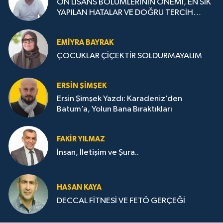
ÖN LİSANS BÖLÜMLERİNİN ÖNEMİ, EN SIK
YAPILAN HATALAR VE DOĞRU TERCİH
STRATEJİLERİ
EMIYRA BAYRAK
ÇOCUKLAR ÇİÇEKTİR SOLDURMAYALIM
ERSIN ŞIMŞEK
Ersin Şimşek Yazdı: Karadeniz’den
Batum’a, Yolun Bana Bıraktıkları
FAKIR YILMAZ
İnsan, İletişim ve Şura..
HASAN KAYA
DECCAL FİTNESİ VE FETÖ GERÇEĞİ