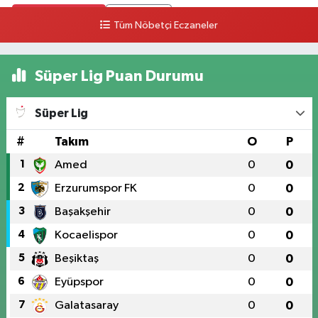
0 (328) 826 04 73
Yol Tarifi Al
Tüm Nöbetçi Eczaneler
Süper Lig Puan Durumu
Süper Lig
#
Takım
O
P
1
Amed
0
0
2
Erzurumspor FK
0
0
3
Başakşehir
0
0
4
Kocaelispor
0
0
5
Beşiktaş
0
0
6
Eyüpspor
0
0
7
Galatasaray
0
0