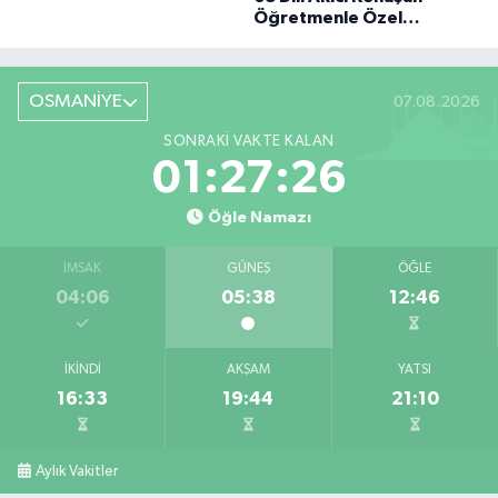
BÜYÜK DÖNÜŞÜ
Öğretmenle Özel
Röportaj
OSMANİYE
07.08.2026
SONRAKI VAKTE KALAN
01:27:25
Öğle Namazı
İMSAK
GÜNEŞ
ÖĞLE
04:06
05:38
12:46
İKINDI
AKŞAM
YATSI
16:33
19:44
21:10
Aylık Vakitler