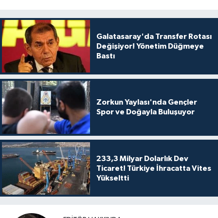
Galatasaray'da Transfer Rotası
Değişiyor! Yönetim Düğmeye
Bastı
Zorkun Yaylası'nda Gençler
Spor ve Doğayla Buluşuyor
233,3 Milyar Dolarlık Dev
Ticaret! Türkiye İhracatta Vites
Yükseltti