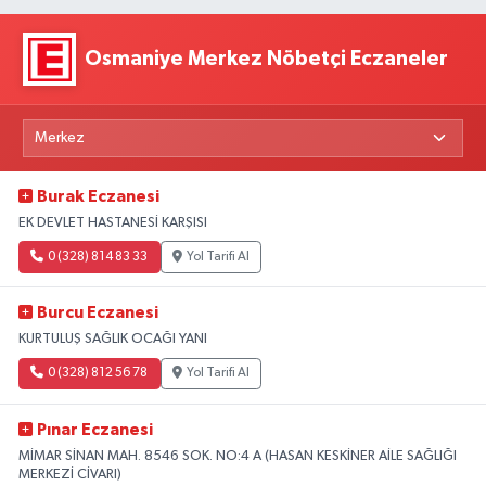
Osmaniye Merkez Nöbetçi Eczaneler
Burak Eczanesi
EK DEVLET HASTANESİ KARŞISI
0 (328) 814 83 33
Yol Tarifi Al
Burcu Eczanesi
KURTULUŞ SAĞLIK OCAĞI YANI
0 (328) 812 56 78
Yol Tarifi Al
Pınar Eczanesi
MİMAR SİNAN MAH. 8546 SOK. NO:4 A (HASAN KESKİNER AİLE SAĞLIĞI
MERKEZİ CİVARI)