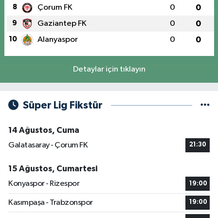
8
Çorum FK
0
0
9
Gaziantep FK
0
0
10
Alanyaspor
0
0
Detaylar için tıklayın
Süper Lig Fikstür
14 Ağustos, Cuma
Galatasaray - Çorum FK
21:30
15 Ağustos, Cumartesi
Konyaspor - Rizespor
19:00
Kasımpaşa - Trabzonspor
19:00