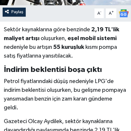
Paylaş
-
+
A
A
Sektör kaynaklarına göre benzinde
2,19 TL'lik
maliyet artışı
oluşurken,
eşel mobil sistemi
nedeniyle bu artışın
55 kuruşluk
kısmı pompa
satış fiyatlarına yansıtılacak.
İndirim beklentisi boşa çıktı
Petrol fiyatlarındaki düşüş nedeniyle LPG'de
indirim beklentisi oluşurken, bu gelişme pompaya
yansımadan benzin için zam kararı gündeme
geldi.
Gazeteci Olcay Aydilek, sektör kaynaklarına
dayandırdığı paylaşımında benzinde 2,19 TL'lik