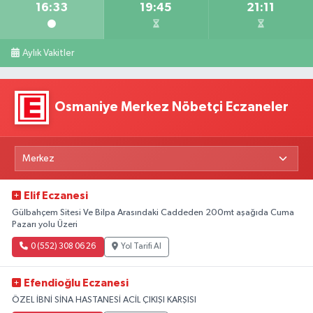
16:33
19:45
21:11
Aylık Vakitler
Osmaniye Merkez Nöbetçi Eczaneler
Elif Eczanesi
Gülbahçem Sitesi Ve Bilpa Arasındaki Caddeden 200mt aşağıda Cuma
Pazarı yolu Üzeri
0 (552) 308 06 26
Yol Tarifi Al
Efendioğlu Eczanesi
ÖZEL İBNİ SİNA HASTANESİ ACİL ÇIKIŞI KARŞISI