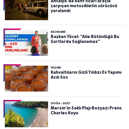
Antalya'da hafif ticari araçla
çarpışan motosikletin sürücüsü
yaralandı
EKONOMI
Başkan Yücel: “Aile Bütünlüğü Bu
Şartlarda Sağlanamaz”
YAŞAM
Kahvaltıların Gizli Yıldızı Ev Yapımı
Acılı Sos
DOĞA - GEZI
Mersin’in Saklı Plajı Bozyazı Prens
Charles Koyu