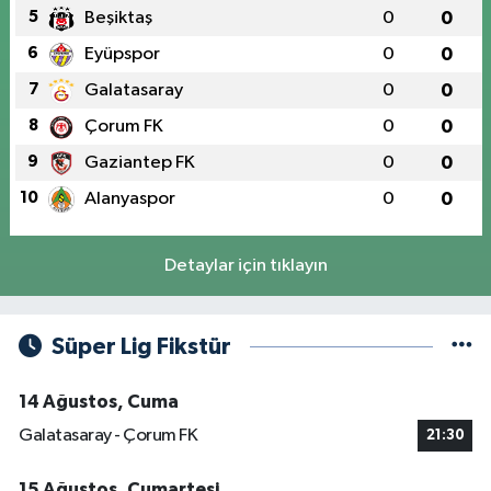
5
Beşiktaş
0
0
6
Eyüpspor
0
0
7
Galatasaray
0
0
8
Çorum FK
0
0
9
Gaziantep FK
0
0
10
Alanyaspor
0
0
Detaylar için tıklayın
Süper Lig Fikstür
14 Ağustos, Cuma
Galatasaray - Çorum FK
21:30
15 Ağustos, Cumartesi