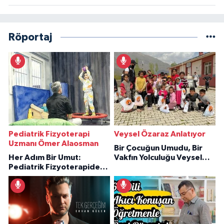
Röportaj
Pediatrik Fizyoterapi
Veysel Özaraz Anlatıyor
Uzmanı Ömer Alaosman
Bir Çocuğun Umudu, Bir
Her Adım Bir Umut:
Vakfın Yolculuğu Veysel
Pediatrik Fizyoterapiden
Özaraz Anlatıyor
İlham Veren Hikâyeler