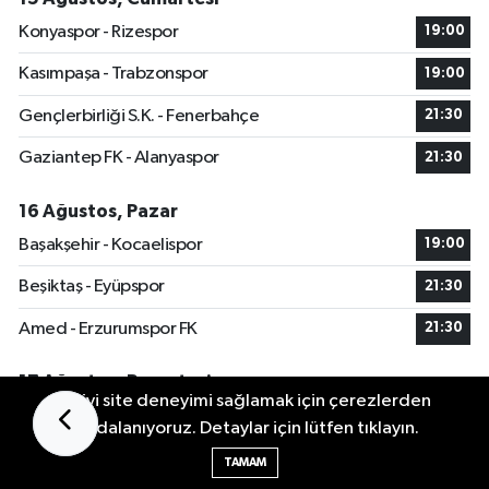
Konyaspor - Rizespor
19:00
Kasımpaşa - Trabzonspor
19:00
Gençlerbirliği S.K. - Fenerbahçe
21:30
Gaziantep FK - Alanyaspor
21:30
16 Ağustos, Pazar
Başakşehir - Kocaelispor
19:00
Beşiktaş - Eyüpspor
21:30
Amed - Erzurumspor FK
21:30
17 Ağustos, Pazartesi
En iyi site deneyimi sağlamak için çerezlerden
Samsunspor - Göztepe
21:30
faydalanıyoruz. Detaylar için lütfen tıklayın.
TAMAM