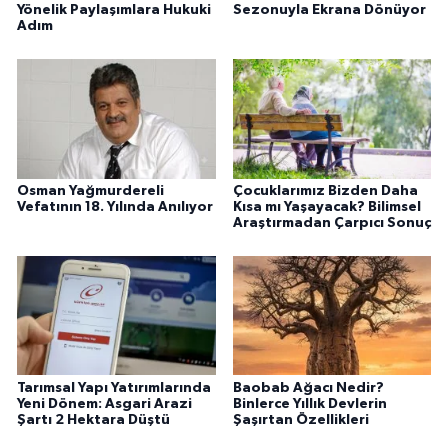
Yönelik Paylaşımlara Hukuki
Sezonuyla Ekrana Dönüyor
Adım
Osman Yağmurdereli
Çocuklarımız Bizden Daha
Vefatının 18. Yılında Anılıyor
Kısa mı Yaşayacak? Bilimsel
Araştırmadan Çarpıcı Sonuç
Tarımsal Yapı Yatırımlarında
Baobab Ağacı Nedir?
Yeni Dönem: Asgari Arazi
Binlerce Yıllık Devlerin
Şartı 2 Hektara Düştü
Şaşırtan Özellikleri