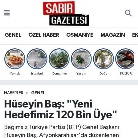
GENEL
Osmaniye Nöbetçi Eczaneler
GENEL
ÖZEL HABER
OSMANİYE
MAGAZİN
E
ÖZEL HABER
Osmaniye Hava Durumu
OSMANİYE
Osmaniye Trafik Yoğunluk Haritası
MAGAZİN
Süper Lig Puan Durumu ve Fikstür
Yemek
İstanbul
Osmaniye
Yaşam
Doğa
KÜLTÜR
EKONOMİ
Tüm Manşetler
HABERLER
GENEL
Hüseyin Baş: "Yeni
SPOR
Son Dakika Haberleri
Hedefimiz 120 Bin Üye"
RESMİ İLANLAR
Haber Arşivi
Bağımsız Türkiye Partisi (BTP) Genel Başkanı
Hüseyin Baş, Afyonkarahisar'da düzenlenen