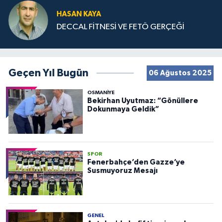
HASAN KAYA
DECCAL FİTNESİ VE FETÖ GERÇEĞİ
Geçen Yıl Bugün
06 Ağustos 2025
OSMANIYE
Bekirhan Uyutmaz: “Gönüllere
Dokunmaya Geldik”
SPOR
Fenerbahçe’den Gazze’ye
Susmuyoruz Mesajı
GENEL