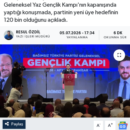
Geleneksel Yaz Gençlik Kampı'nın kapanışında
yaptığı konuşmada, partinin yeni üye hedefinin
120 bin olduğunu açıkladı.
RESUL ÖZDIL
05.07.2026 - 17:34
6 DK
YAZI İŞLERI MÜDÜRÜ
YAYINLANMA
OKUNMA SÜRES
Paylaş
-
+
A
A