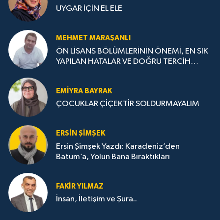
UYGAR İÇİN EL ELE
MEHMET MARAŞANLI
ÖN LİSANS BÖLÜMLERİNİN ÖNEMİ, EN SIK
YAPILAN HATALAR VE DOĞRU TERCİH
STRATEJİLERİ
EMIYRA BAYRAK
ÇOCUKLAR ÇİÇEKTİR SOLDURMAYALIM
ERSIN ŞIMŞEK
Ersin Şimşek Yazdı: Karadeniz’den
Batum’a, Yolun Bana Bıraktıkları
FAKIR YILMAZ
İnsan, İletişim ve Şura..