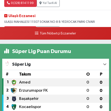
0 (328) 814 11 99
Yol Tarifi Al
Ulaşlı Eczanesi
ULAŞLI MAHALLESİ 11507 SOKAK NO:8 B YEDİOCAK PARKI CİVARI
0 (546) 158 81 80
Yol Tarifi Al
Tüm Nöbetçi Eczaneler
Süper Lig Puan Durumu
Süper Lig
#
Takım
O
P
1
Amed
0
0
2
Erzurumspor FK
0
0
3
Başakşehir
0
0
4
Kocaelispor
0
0