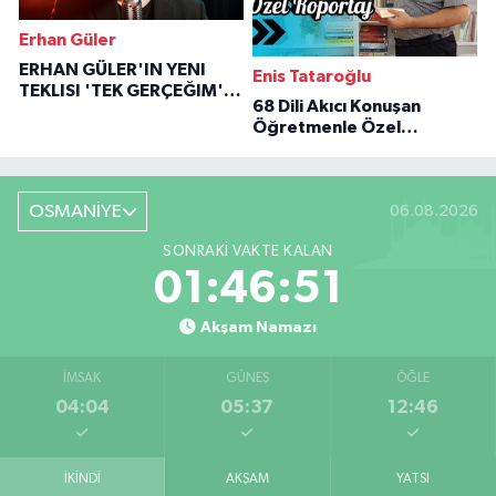
Erhan Güler
ERHAN GÜLER'IN YENI
Enis Tataroğlu
TEKLISI 'TEK GERÇEĞIM'LE
68 Dili Akıcı Konuşan
BÜYÜK DÖNÜŞÜ
Öğretmenle Özel
Röportaj
OSMANİYE
06.08.2026
SONRAKI VAKTE KALAN
01:46:49
Akşam Namazı
İMSAK
GÜNEŞ
ÖĞLE
04:04
05:37
12:46
İKINDI
AKŞAM
YATSI