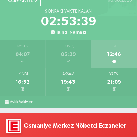
OSMANİYE
08.08.2026
SONRAKI VAKTE KALAN
02:53:38
İkindi Namazı
İMSAK
GÜNEŞ
ÖĞLE
04:07
05:39
12:46
İKINDI
AKŞAM
YATSI
16:32
19:43
21:09
Aylık Vakitler
Osmaniye Merkez Nöbetçi Eczaneler