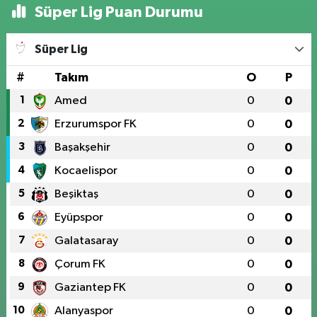
Süper Lig Puan Durumu
Süper Lig
#
Takım
O
P
1
Amed
0
0
2
Erzurumspor FK
0
0
3
Başakşehir
0
0
4
Kocaelispor
0
0
5
Beşiktaş
0
0
6
Eyüpspor
0
0
7
Galatasaray
0
0
8
Çorum FK
0
0
9
Gaziantep FK
0
0
10
Alanyaspor
0
0