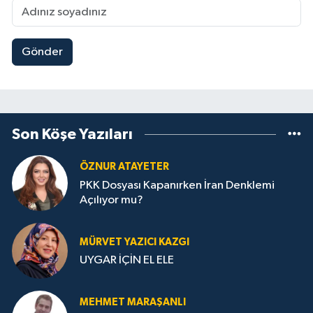
Gönder
Son Köşe Yazıları
ÖZNUR ATAYETER
PKK Dosyası Kapanırken İran Denklemi
Açılıyor mu?
MÜRVET YAZICI KAZGI
UYGAR İÇİN EL ELE
MEHMET MARAŞANLI