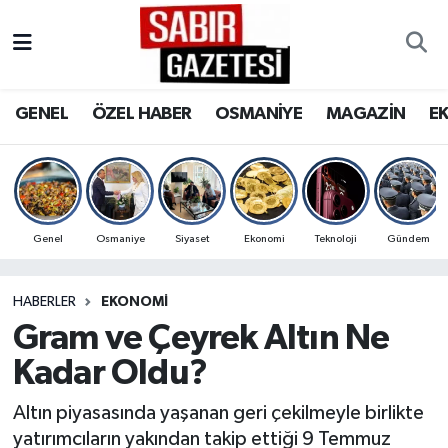
GENEL
Osmaniye Nöbetçi Eczaneler
GENEL
ÖZEL HABER
OSMANİYE
MAGAZİN
E
ÖZEL HABER
Osmaniye Hava Durumu
OSMANİYE
Osmaniye Trafik Yoğunluk Haritası
MAGAZİN
Süper Lig Puan Durumu ve Fikstür
Genel
Osmaniye
Siyaset
Ekonomi
Teknoloji
Gündem
EKONOMİ
Tüm Manşetler
HABERLER
EKONOMI
Gram ve Çeyrek Altın Ne
SPOR
Son Dakika Haberleri
Kadar Oldu?
RESMİ İLANLAR
Haber Arşivi
Altın piyasasında yaşanan geri çekilmeyle birlikte
yatırımcıların yakından takip ettiği 9 Temmuz