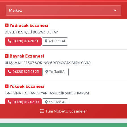
Yediocak Eczanesi
DEVLET BAHÇELİ BULVARI 3.ETAP
0 (328) 814 20 51
Yol Tarifi Al
Bayrak Eczanesi
ULAŞI MAH. 11507 SOK. NO:6 YEDİOCAK PARKI CİVARI
0 (328) 825 08 25
Yol Tarifi Al
Yüksek Eczanesi
İBN-İ SİNA HASTANESİ YANI,ASKERLİK ŞUBESİ KARŞISI
0 (328) 812 02 00
Yol Tarifi Al
Tüm Nöbetçi Eczaneler