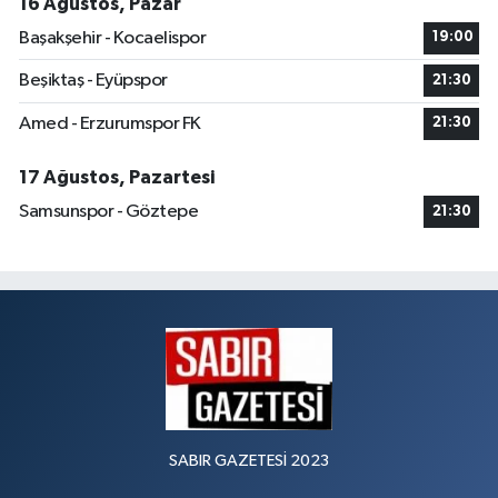
16 Ağustos, Pazar
Başakşehir - Kocaelispor
19:00
Beşiktaş - Eyüpspor
21:30
Amed - Erzurumspor FK
21:30
17 Ağustos, Pazartesi
Samsunspor - Göztepe
21:30
SABIR GAZETESİ 2023