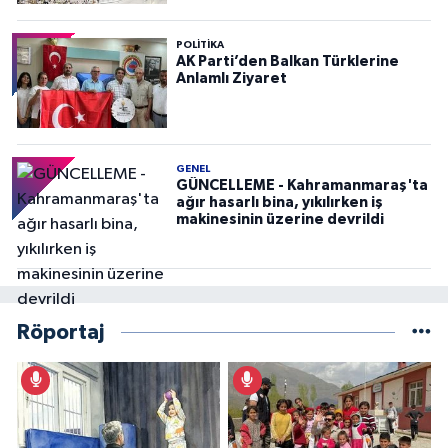
POLITIKA
AK Parti’den Balkan Türklerine
Anlamlı Ziyaret
GENEL
GÜNCELLEME - Kahramanmaraş'ta
ağır hasarlı bina, yıkılırken iş
makinesinin üzerine devrildi
Röportaj