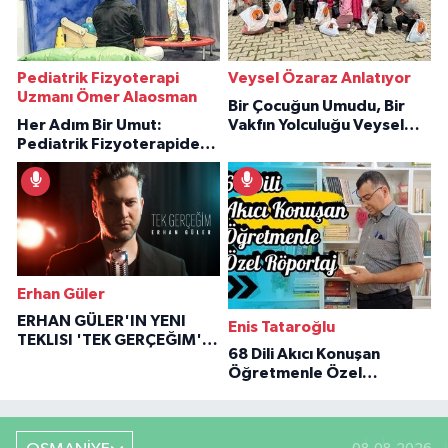
Pediatrik Fizyoterapi
Veysel Özaraz Anlatıyor
Uzmanı Ömer Alaosman
Bir Çocuğun Umudu, Bir
Her Adım Bir Umut:
Vakfın Yolculuğu Veysel
Pediatrik Fizyoterapiden
Özaraz Anlatıyor
İlham Veren Hikâyeler
Erhan Güler
ERHAN GÜLER'IN YENI
Enis Tataroğlu
TEKLISI 'TEK GERÇEĞIM'LE
68 Dili Akıcı Konuşan
BÜYÜK DÖNÜŞÜ
Öğretmenle Özel
Röportaj