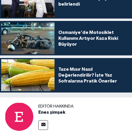
belirlendi
Osmaniye’de Motosiklet
Kullanımı Artıyor Kaza Riski
Büyüyor
Taze Mısır Nasıl
Değerlendirilir? İşte Yaz
Sofralarına Pratik Öneriler
EDITÖR HAKKINDA
Enes şimşek