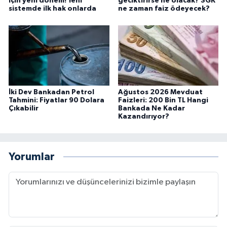
için yeni dönem! Yeni
geciktirirse ne olacak? SGK
sistemde ilk hak onlarda
ne zaman faiz ödeyecek?
İki Dev Bankadan Petrol
Ağustos 2026 Mevduat
Tahmini: Fiyatlar 90 Dolara
Faizleri: 200 Bin TL Hangi
Çıkabilir
Bankada Ne Kadar
Kazandırıyor?
Yorumlar