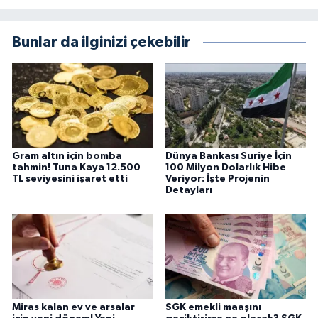
Bunlar da ilginizi çekebilir
Gram altın için bomba
Dünya Bankası Suriye İçin
tahmin! Tuna Kaya 12.500
100 Milyon Dolarlık Hibe
TL seviyesini işaret etti
Veriyor: İşte Projenin
Detayları
Miras kalan ev ve arsalar
SGK emekli maaşını