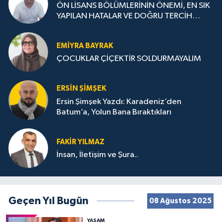
ÖN LİSANS BÖLÜMLERİNİN ÖNEMİ, EN SIK
YAPILAN HATALAR VE DOĞRU TERCİH
STRATEJİLERİ
EMIYRA BAYRAK
ÇOCUKLAR ÇİÇEKTİR SOLDURMAYALIM
ERSIN ŞIMŞEK
Ersin Şimşek Yazdı: Karadeniz’den
Batum’a, Yolun Bana Bıraktıkları
FAKIR YILMAZ
İnsan, İletişim ve Şura..
Geçen Yıl Bugün
08 Ağustos 2025
YAŞAM