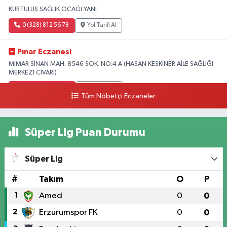
KURTULUŞ SAĞLIK OCAĞI YANI
0 (328) 812 56 78
Yol Tarifi Al
Pınar Eczanesi
MİMAR SİNAN MAH. 8546 SOK. NO:4 A (HASAN KESKİNER AİLE SAĞLIĞI
MERKEZİ CİVARI)
0 (328) 826 04 73
Yol Tarifi Al
Tüm Nöbetçi Eczaneler
Süper Lig Puan Durumu
Süper Lig
#
Takım
O
P
1
Amed
0
0
2
Erzurumspor FK
0
0