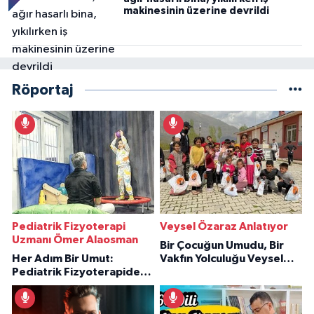
makinesinin üzerine devrildi
Röportaj
Pediatrik Fizyoterapi
Veysel Özaraz Anlatıyor
Uzmanı Ömer Alaosman
Bir Çocuğun Umudu, Bir
Her Adım Bir Umut:
Vakfın Yolculuğu Veysel
Pediatrik Fizyoterapiden
Özaraz Anlatıyor
İlham Veren Hikâyeler