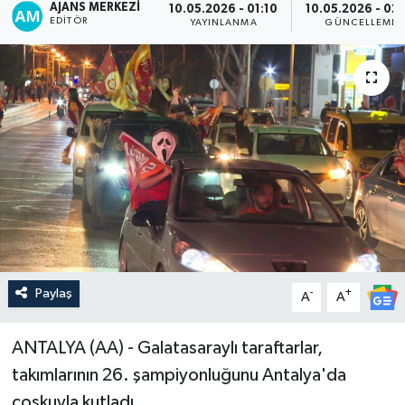
AJANS MERKEZI
10.05.2026 - 01:10
10.05.2026 - 02:
EDITÖR
YAYINLANMA
GÜNCELLEME
Paylaş
-
+
A
A
ANTALYA (AA) - Galatasaraylı taraftarlar,
takımlarının 26. şampiyonluğunu Antalya'da
coşkuyla kutladı.