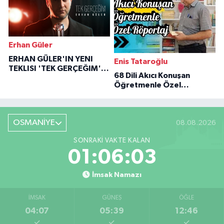
Erhan Güler
ERHAN GÜLER'IN YENI
Enis Tataroğlu
TEKLISI 'TEK GERÇEĞIM'LE
68 Dili Akıcı Konuşan
BÜYÜK DÖNÜŞÜ
Öğretmenle Özel
Röportaj
OSMANİYE
08.08.2026
SONRAKI VAKTE KALAN
01:06:02
İmsak Namazı
İMSAK
GÜNEŞ
ÖĞLE
04:07
05:39
12:46