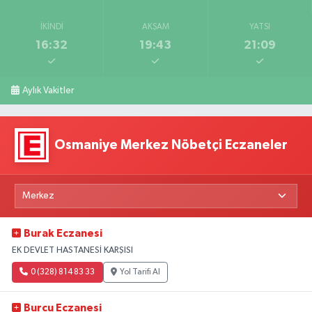
İKINDI
AKŞAM
YATSI
16:32
19:43
21:09
Aylık Vakitler
Osmaniye Merkez Nöbetçi Eczaneler
Burak Eczanesi
EK DEVLET HASTANESİ KARŞISI
0 (328) 814 83 33
Yol Tarifi Al
Burcu Eczanesi