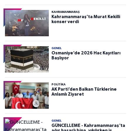
KAHRAMANMARAŞ
Kahramanmaraş’ta Murat Kekilli
konser verdi
GENEL
Osmaniye’de 2026 Hac Kayıtları
Başlıyor
POLITIKA
AK Parti’den Balkan Türklerine
Anlamlı Ziyaret
GENEL
GÜNCELLEME - Kahramanmaraş'ta
ağır hasarlı bina, yıkılırken iş