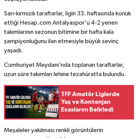
Sarı-kırmızılı taraftarlar, ligin 33. haftasında konuk
ettiği Hesap.com Antalyaspor'u 4-2 yenen
takımlarının sezonun bitimine bir hafta kala
şampiyonluğunu ilan etmesiyle büyük sevinç
yaşadı.
Cumhuriyet Meydanı'nda toplanan taraftarlar,
uzun süre takımları lehine tezahüratta bulundu.
TFF Amatör Liglerde
Yaş ve Kontenjan
Esaslarını Belirledi
Meşaleler yakılması renkli görüntülerin