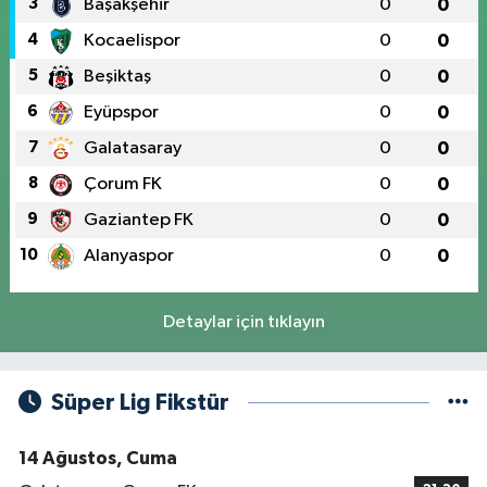
3
Başakşehir
0
0
4
Kocaelispor
0
0
5
Beşiktaş
0
0
6
Eyüpspor
0
0
7
Galatasaray
0
0
8
Çorum FK
0
0
9
Gaziantep FK
0
0
10
Alanyaspor
0
0
Detaylar için tıklayın
Süper Lig Fikstür
14 Ağustos, Cuma