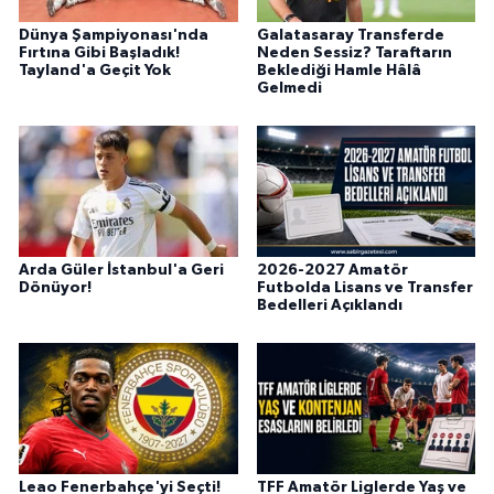
Dünya Şampiyonası'nda
Galatasaray Transferde
Fırtına Gibi Başladık!
Neden Sessiz? Taraftarın
Tayland'a Geçit Yok
Beklediği Hamle Hâlâ
Gelmedi
Arda Güler İstanbul'a Geri
2026-2027 Amatör
Dönüyor!
Futbolda Lisans ve Transfer
Bedelleri Açıklandı
Leao Fenerbahçe'yi Seçti!
TFF Amatör Liglerde Yaş ve