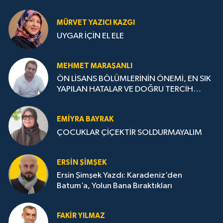
MÜRVET YAZICI KAZGI
UYGAR İÇİN EL ELE
MEHMET MARAŞANLI
ÖN LİSANS BÖLÜMLERİNİN ÖNEMİ, EN SIK
YAPILAN HATALAR VE DOĞRU TERCİH
STRATEJİLERİ
EMIYRA BAYRAK
ÇOCUKLAR ÇİÇEKTİR SOLDURMAYALIM
ERSIN ŞIMŞEK
Ersin Şimşek Yazdı: Karadeniz’den
Batum’a, Yolun Bana Bıraktıkları
FAKIR YILMAZ