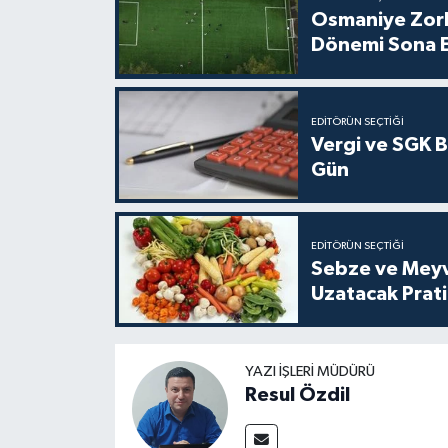
Osmaniye Zork
Dönemi Sona E
EDITÖRÜN SEÇTIĞI
Vergi ve SGK 
Gün
EDITÖRÜN SEÇTIĞI
Sebze ve Meyv
Uzatacak Prat
YAZI İŞLERI MÜDÜRÜ
Resul Özdil