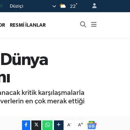
°
Düziçi
22
18
32
OR
RESMİ İLANLAR
38
03
14
! Dünya
nı
cak kritik karşılaşmalarla
verlerin en çok merak ettiği
-
+
A
A