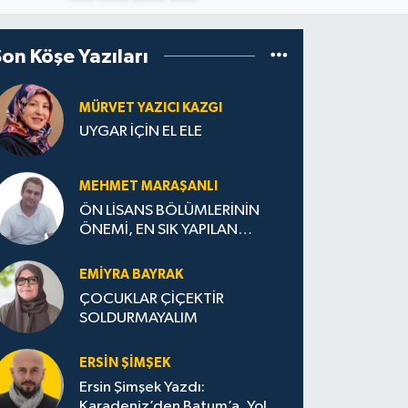
Son Köşe Yazıları
MÜRVET YAZICI KAZGI
UYGAR İÇİN EL ELE
MEHMET MARAŞANLI
ÖN LİSANS BÖLÜMLERİNİN
ÖNEMİ, EN SIK YAPILAN
HATALAR VE DOĞRU TERCİH
STRATEJİLERİ
EMIYRA BAYRAK
ÇOCUKLAR ÇİÇEKTİR
SOLDURMAYALIM
ERSIN ŞIMŞEK
Ersin Şimşek Yazdı:
Karadeniz’den Batum’a, Yolun