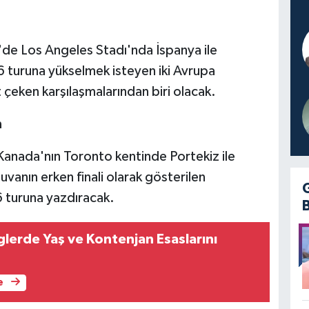
e Los Angeles Stadı'nda İspanya ile
6 turuna yükselmek isteyen iki Avrupa
 çeken karşılaşmalarından biri olacak.
n
nada'nın Toronto kentinde Portekiz ile
uvanın erken finali olarak gösterilen
 turuna yazdıracak.
glerde Yaş ve Kontenjan Esaslarını
e