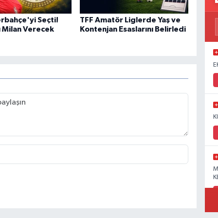
rbahçe'yi Seçti!
TFF Amatör Liglerde Yaş ve
ı Milan Verecek
Kontenjan Esaslarını Belirledi
E
K
M
K