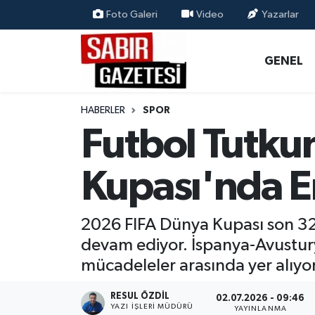
Foto Galeri
Video
Yazarlar
GENEL
Osmaniye Nöbetçi Eczaneler
GENEL
ÖZEL HABER
Osmaniye Hava Durumu
HABERLER
SPOR
OSMANİYE
Osmaniye Trafik Yoğunluk Haritası
Futbol Tutkun
MAGAZİN
Süper Lig Puan Durumu ve Fikstür
Kupası'nda E
EKONOMİ
Tüm Manşetler
2026 FIFA Dünya Kupası son 32
SPOR
Son Dakika Haberleri
devam ediyor. İspanya-Avusturya
mücadeleler arasında yer alıyor
RESMİ İLANLAR
Haber Arşivi
RESUL ÖZDIL
02.07.2026 - 09:46
YAZI İŞLERI MÜDÜRÜ
YAYINLANMA