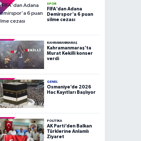
SPOR
FIFA'dan Adana
Demirspor'a 6 puan
silme cezası
KAHRAMANMARAŞ
Kahramanmaraş’ta
Murat Kekilli konser
verdi
GENEL
Osmaniye’de 2026
Hac Kayıtları Başlıyor
POLITIKA
AK Parti’den Balkan
Türklerine Anlamlı
Ziyaret