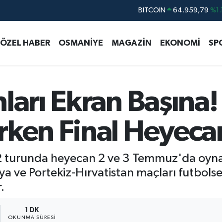
DOLAR
47,7436
%0.
EURO
55,2510
%0.
ÖZEL HABER
OSMANİYE
MAGAZİN
EKONOMİ
SP
STERLİN
64,4811
%0.
GRAM ALTIN
6660.55
%0.
BİST100
13.779
%-
ları Ekran Başına
rken Final Heyeca
 turunda heyecan 2 ve 3 Temmuz'da oynana
 ve Portekiz-Hırvatistan maçları futbolse
.
1 DK
OKUNMA SÜRESI