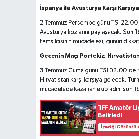
İspanya ile Avusturya Karşı Karşıya
2 Temmuz Perşembe günü TSİ 22.00'd
Avusturya kozlarını paylaşacak. Son 1
temsilcisinin mücadelesi, günün dikkat
Gecenin Maçı Portekiz-Hırvatista
3 Temmuz Cuma günü TSİ 02.00'de Ka
Hırvatistan karşı karşıya gelecek. Turn
mücadelede kazanan ekip adını son 16
TFF Amatör Li
Belirledi
İçeriği Görüntül