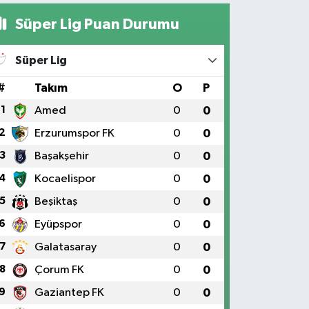
Süper Lig Puan Durumu
Süper Lig
#
Takım
O
P
1
Amed
0
0
2
Erzurumspor FK
0
0
3
Başakşehir
0
0
4
Kocaelispor
0
0
5
Beşiktaş
0
0
6
Eyüpspor
0
0
7
Galatasaray
0
0
8
Çorum FK
0
0
9
Gaziantep FK
0
0