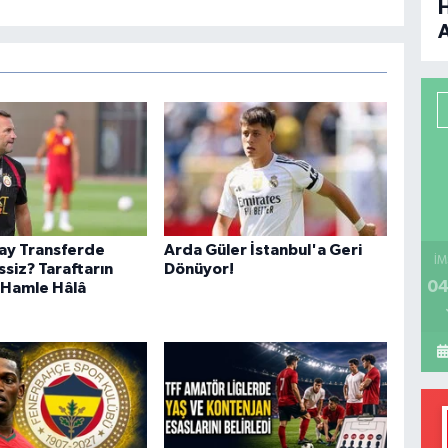
B
P
H
ay Transferde
Arda Güler İstanbul'a Geri
İM
siz? Taraftarın
Dönüyor!
04
 Hamle Hâlâ