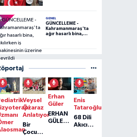
GENEL
GÜNCELLEME -
Kahramanmaraş'ta
ağır hasarlı bina,
yıkılırken iş
makinesinin üzerine
devrildi
Röportaj
Erhan
ediatrik
Veysel
Enis
Güler
izyoterapi
Özaraz
Tataroğlu
ERHAN
Uzmanı
Anlatıyor
68 Dili
GÜLER'IN
Ömer
Bir
Akıcı
YENI
Alaosman
Çocuğun
Konuşan
TEKLISI