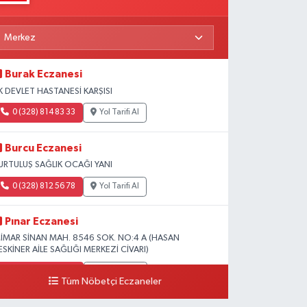
Burak Eczanesi
K DEVLET HASTANESİ KARŞISI
0 (328) 814 83 33
Yol Tarifi Al
Burcu Eczanesi
URTULUŞ SAĞLIK OCAĞI YANI
0 (328) 812 56 78
Yol Tarifi Al
Pınar Eczanesi
İMAR SİNAN MAH. 8546 SOK. NO:4 A (HASAN
ESKİNER AİLE SAĞLIĞI MERKEZİ CİVARI)
0 (328) 826 04 73
Yol Tarifi Al
Tüm Nöbetçi Eczaneler