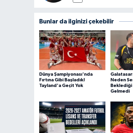
Bunlar da ilginizi çekebilir
Dünya Şampiyonası'nda
Galatasar
Fırtına Gibi Başladık!
Neden Ses
Tayland'a Geçit Yok
Beklediği
Gelmedi