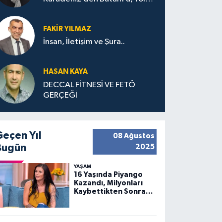
Bana Bıraktıkları
FAKIR YILMAZ
İnsan, İletişim ve Şura..
HASAN KAYA
DECCAL FİTNESİ VE FETÖ
GERÇEĞİ
Geçen Yıl
08 Ağustos
Bugün
2025
YAŞAM
16 Yaşında Piyango
Kazandı, Milyonları
Kaybettikten Sonra
Huzuru Buldu