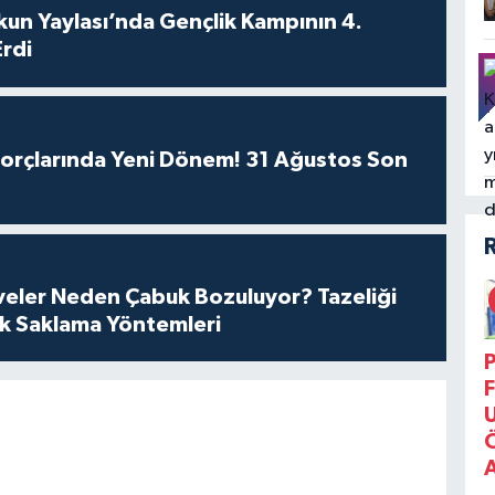
un Yaylası’nda Gençlik Kampının 4.
rdi
Borçlarında Yeni Dönem! 31 Ağustos Son
eler Neden Çabuk Bozuluyor? Tazeliği
ik Saklama Yöntemleri
P
F