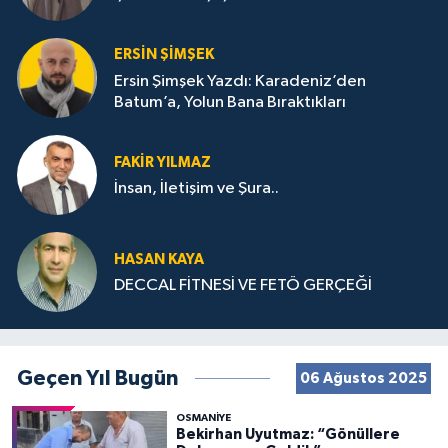
ERSIN ŞIMŞEK
Ersin Şimşek Yazdı: Karadeniz’den
Batum’a, Yolun Bana Bıraktıkları
FAKIR YILMAZ
İnsan, İletişim ve Şura..
HASAN KAYA
DECCAL FİTNESİ VE FETÖ GERÇEĞİ
Geçen Yıl Bugün
06 Ağustos 2025
OSMANIYE
Bekirhan Uyutmaz: “Gönüllere