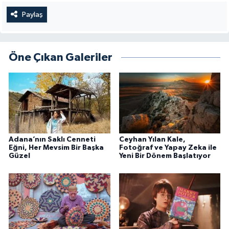
Paylaş
Öne Çıkan Galeriler
Adana’nın Saklı Cenneti
Ceyhan Yılan Kale,
Eğni, Her Mevsim Bir Başka
Fotoğraf ve Yapay Zeka ile
Güzel
Yeni Bir Dönem Başlatıyor