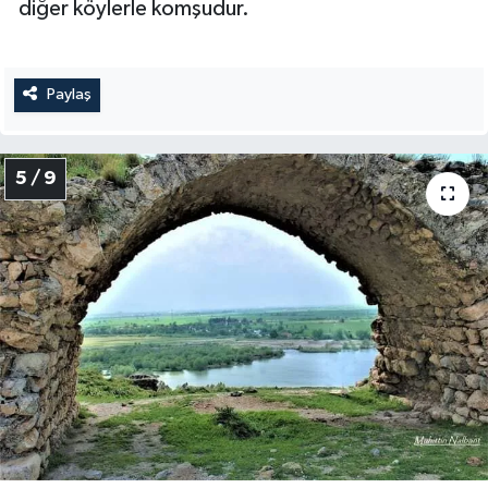
diğer köylerle komşudur.
Paylaş
5 / 9