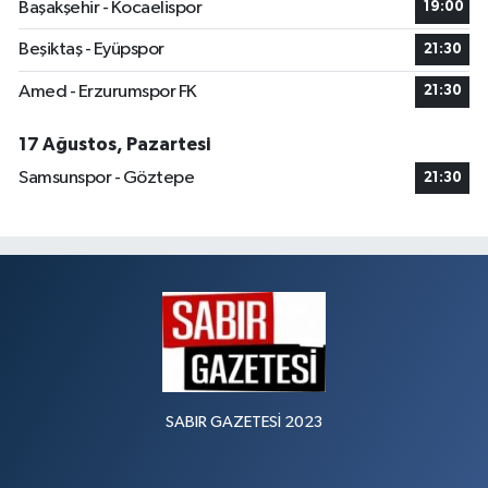
Başakşehir - Kocaelispor
19:00
Beşiktaş - Eyüpspor
21:30
Amed - Erzurumspor FK
21:30
17 Ağustos, Pazartesi
Samsunspor - Göztepe
21:30
SABIR GAZETESİ 2023