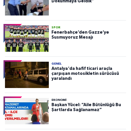
Dokunmaya Geldik”
SPOR
Fenerbahçe’den Gazze’ye
Susmuyoruz Mesajı
GENEL
Antalya'da hafif ticari araçla
çarpışan motosikletin sürücüsü
yaralandı
EKONOMI
Başkan Yücel: “Aile Bütünlüğü Bu
Şartlarda Sağlanamaz”