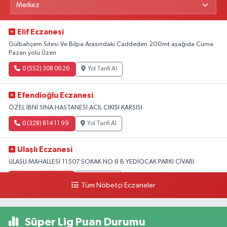
Elif Eczanesi
Gülbahçem Sitesi Ve Bilpa Arasındaki Caddeden 200mt aşağıda Cuma
Pazarı yolu Üzeri
0 (552) 308 06 26
Yol Tarifi Al
Efendioğlu Eczanesi
ÖZEL İBNİ SİNA HASTANESİ ACİL ÇIKIŞI KARŞISI
0 (328) 814 11 99
Yol Tarifi Al
Ulaşlı Eczanesi
ULAŞLI MAHALLESİ 11507 SOKAK NO:8 B YEDİOCAK PARKI CİVARI
0 (546) 158 81 80
Yol Tarifi Al
Tüm Nöbetçi Eczaneler
Süper Lig Puan Durumu