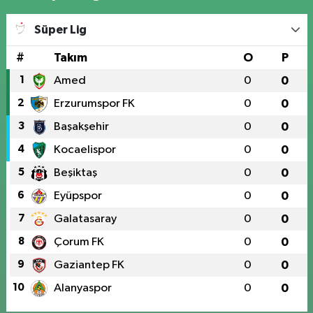
Süper Lig
#
Takım
O
P
1
Amed
0
0
2
Erzurumspor FK
0
0
3
Başakşehir
0
0
4
Kocaelispor
0
0
5
Beşiktaş
0
0
6
Eyüpspor
0
0
7
Galatasaray
0
0
8
Çorum FK
0
0
9
Gaziantep FK
0
0
10
Alanyaspor
0
0