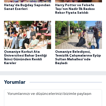
Hatay’da Buğday Sapından
Harry Potter ve Felsefe
Sanat Eserleri
Taşı'nın Nadir İlk Baskısı
Rekor Fiyata Satıldı
Osmaniye Korkut Ata
Osmaniye Belediyesi,
Üniversitesi Bahar Şenliği
Temizlik Çalışmalarına Eyüp
İkinci Gününden Renkli
Sultan Mahallesi'nde
Kareler
Başladı
Yorumlar