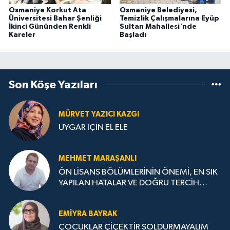
Osmaniye Korkut Ata
Osmaniye Belediyesi,
Üniversitesi Bahar Şenliği
Temizlik Çalışmalarına Eyüp
İkinci Gününden Renkli
Sultan Mahallesi'nde
Kareler
Başladı
Son Köşe Yazıları
MÜRVET YAZICI KAZGI
UYGAR İÇİN EL ELE
MEHMET MARAŞANLI
ÖN LİSANS BÖLÜMLERİNİN ÖNEMİ, EN SIK
YAPILAN HATALAR VE DOĞRU TERCİH
STRATEJİLERİ
EMIYRA BAYRAK
ÇOCUKLAR ÇİÇEKTİR SOLDURMAYALIM