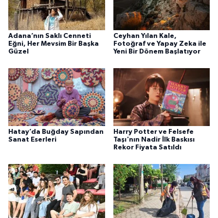
Adana’nın Saklı Cenneti
Ceyhan Yılan Kale,
Eğni, Her Mevsim Bir Başka
Fotoğraf ve Yapay Zeka ile
Güzel
Yeni Bir Dönem Başlatıyor
Hatay’da Buğday Sapından
Harry Potter ve Felsefe
Sanat Eserleri
Taşı'nın Nadir İlk Baskısı
Rekor Fiyata Satıldı