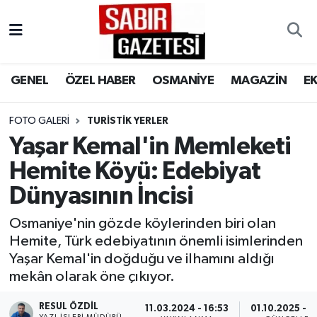
GENEL
Osmaniye Nöbetçi Eczaneler
GENEL
ÖZEL HABER
OSMANİYE
MAGAZİN
E
ÖZEL HABER
Osmaniye Hava Durumu
FOTO GALERI
TURISTIK YERLER
OSMANİYE
Osmaniye Trafik Yoğunluk Haritası
Yaşar Kemal'in Memleketi
MAGAZİN
Süper Lig Puan Durumu ve Fikstür
Hemite Köyü: Edebiyat
Dünyasının İncisi
EKONOMİ
Tüm Manşetler
Osmaniye'nin gözde köylerinden biri olan
SPOR
Son Dakika Haberleri
Hemite, Türk edebiyatının önemli isimlerinden
Yaşar Kemal'in doğduğu ve ilhamını aldığı
RESMİ İLANLAR
Haber Arşivi
mekân olarak öne çıkıyor.
RESUL ÖZDIL
11.03.2024 - 16:53
01.10.2025 - 1