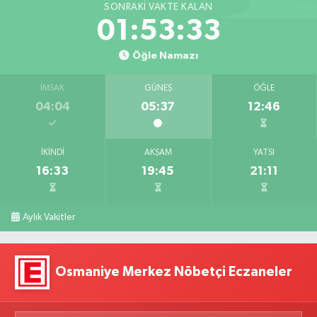
SONRAKI VAKTE KALAN
01:53:32
Öğle Namazı
İMSAK
GÜNEŞ
ÖĞLE
04:04
05:37
12:46
İKINDI
AKŞAM
YATSI
16:33
19:45
21:11
Aylık Vakitler
Osmaniye Merkez Nöbetçi Eczaneler