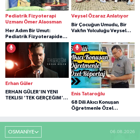
Pediatrik Fizyoterapi
Veysel Özaraz Anlatıyor
Uzmanı Ömer Alaosman
Bir Çocuğun Umudu, Bir
Her Adım Bir Umut:
Vakfın Yolculuğu Veysel
Pediatrik Fizyoterapiden
Özaraz Anlatıyor
İlham Veren Hikâyeler
Erhan Güler
ERHAN GÜLER'IN YENI
Enis Tataroğlu
TEKLISI 'TEK GERÇEĞIM'LE
68 Dili Akıcı Konuşan
BÜYÜK DÖNÜŞÜ
Öğretmenle Özel
Röportaj
OSMANİYE
06.08.2026