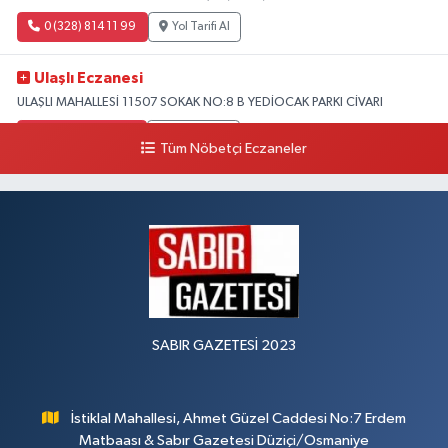
0 (328) 814 11 99
Yol Tarifi Al
Ulaşlı Eczanesi
ULAŞLI MAHALLESİ 11507 SOKAK NO:8 B YEDİOCAK PARKI CİVARI
0 (546) 158 81 80
Yol Tarifi Al
Tüm Nöbetçi Eczaneler
SABIR GAZETESİ 2023
İstiklal Mahallesi, Ahmet Güzel Caddesi No:7 Erdem
Matbaası & Sabır Gazetesi Düziçi/Osmaniye