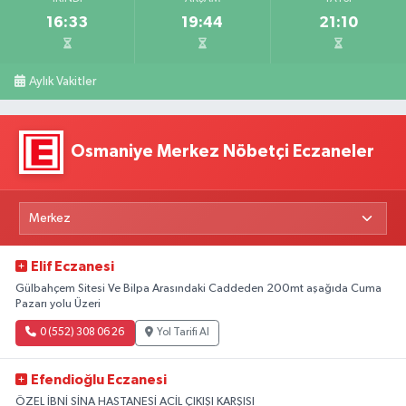
16:33
19:44
21:10
Aylık Vakitler
Osmaniye Merkez Nöbetçi Eczaneler
Elif Eczanesi
Gülbahçem Sitesi Ve Bilpa Arasındaki Caddeden 200mt aşağıda Cuma
Pazarı yolu Üzeri
0 (552) 308 06 26
Yol Tarifi Al
Efendioğlu Eczanesi
ÖZEL İBNİ SİNA HASTANESİ ACİL ÇIKIŞI KARŞISI