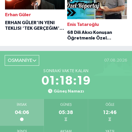
Erhan Güler
ERHAN GÜLER'IN YENI
Enis Tataroğlu
TEKLISI 'TEK GERÇEĞIM'LE
68 Dili Akıcı Konuşan
BÜYÜK DÖNÜŞÜ
Öğretmenle Özel
Röportaj
OSMANİYE
07.08.2026
SONRAKI VAKTE KALAN
01:18:18
Güneş Namazı
İMSAK
GÜNEŞ
ÖĞLE
04:06
05:38
12:46
İKINDI
AKŞAM
YATSI