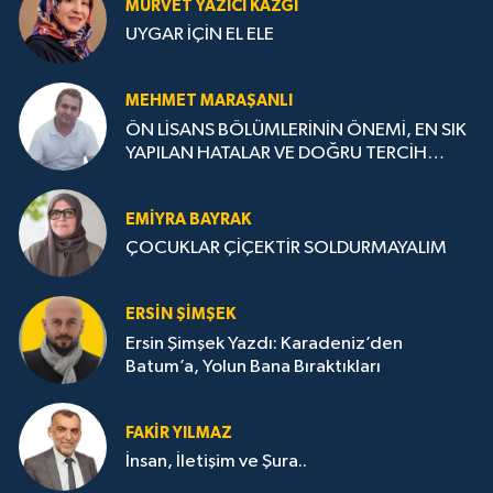
MÜRVET YAZICI KAZGI
UYGAR İÇİN EL ELE
MEHMET MARAŞANLI
ÖN LİSANS BÖLÜMLERİNİN ÖNEMİ, EN SIK
YAPILAN HATALAR VE DOĞRU TERCİH
STRATEJİLERİ
EMIYRA BAYRAK
ÇOCUKLAR ÇİÇEKTİR SOLDURMAYALIM
ERSIN ŞIMŞEK
Ersin Şimşek Yazdı: Karadeniz’den
Batum’a, Yolun Bana Bıraktıkları
FAKIR YILMAZ
İnsan, İletişim ve Şura..