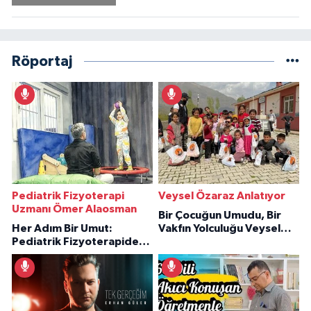
Röportaj
Pediatrik Fizyoterapi
Veysel Özaraz Anlatıyor
Uzmanı Ömer Alaosman
Bir Çocuğun Umudu, Bir
Her Adım Bir Umut:
Vakfın Yolculuğu Veysel
Pediatrik Fizyoterapiden
Özaraz Anlatıyor
İlham Veren Hikâyeler