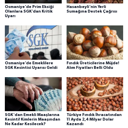
Osmaniye’de Prim Eksiği
Hasanbeyli'nin Yerli
Olanlara SGK’dan Kritik
Sumağına Destek Çağrısı
Uyarı
Osmaniye’de Emeklilere
Fındık Üreticilerine Müjde!
SGK Kesintisi Uyarısı Geldi
Alım Fiyatları Belli Oldu
SGK'dan Emekli Maaşlarına
Türkiye Fındık İhracatından
Kesinti! Kimlerin Maaşından
11 Ayda 2,4 Milyar Dolar
Ne Kadar Kesilecek?
Kazandı