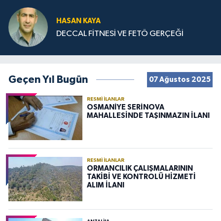
HASAN KAYA
DECCAL FİTNESİ VE FETÖ GERÇEĞİ
Geçen Yıl Bugün
07 Ağustos 2025
RESMI İLANLAR
OSMANİYE SERİNOVA
MAHALLESİNDE TAŞINMAZIN İLANI
RESMI İLANLAR
ORMANCILIK ÇALIŞMALARININ
TAKİBİ VE KONTROLÜ HİZMETİ
ALIM İLANI