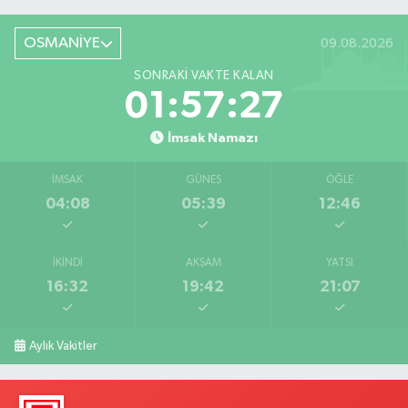
OSMANİYE
09.08.2026
SONRAKI VAKTE KALAN
01:57:26
İmsak Namazı
İMSAK
GÜNEŞ
ÖĞLE
04:08
05:39
12:46
İKINDI
AKŞAM
YATSI
16:32
19:42
21:07
Aylık Vakitler