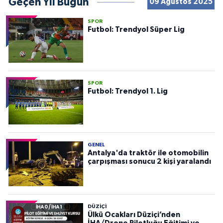
Geçen Yıl Bugün
09 Ağustos 2025
SPOR
Futbol: Trendyol Süper Lig
SPOR
Futbol: Trendyol 1. Lig
GENEL
Antalya'da traktör ile otomobilin
çarpışması sonucu 2 kişi yaralandı
DÜZIÇI
Ülkü Ocakları Düziçi’nden