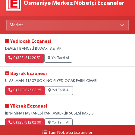
Osmaniye Merkez Nöbetçi Eczaneler
Yediocak Eczanesi
DEVLET BAHÇELİ BULVARI 3.ETAP
0 (328) 814 20 51
Yol Tarifi Al
Bayrak Eczanesi
ULAŞI MAH. 11507 SOK. NO:6 YEDİOCAK PARKI CİVARI
0 (328) 825 08 25
Yol Tarifi Al
Yüksek Eczanesi
İBN-İ SİNA HASTANESİ YANI,ASKERLİK ŞUBESİ KARŞISI
0 (328) 812 02 00
Yol Tarifi Al
Tüm Nöbetçi Eczaneler