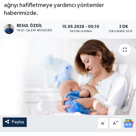
ağrıyı hafifletmeye yardımcı yöntemler
haberimizde.
RESUL ÖZDIL
15.05.2026 - 00:10
3 DK
YAZI İŞLERI MÜDÜRÜ
YAYINLANMA
OKUNMA SÜRES
Paylaş
-
+
A
A