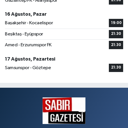
Gaziantep FK - Alanyaspor
21:30
16 Ağustos, Pazar
Başakşehir - Kocaelispor
19:00
Beşiktaş - Eyüpspor
21:30
Amed - Erzurumspor FK
21:30
17 Ağustos, Pazartesi
Samsunspor - Göztepe
21:30