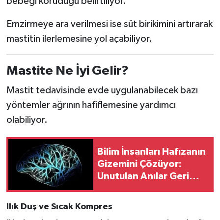
bebeği koruduğu belirtiliyor.
Emzirmeye ara verilmesi ise süt birikimini artırarak
mastitin ilerlemesine yol açabiliyor.
Mastite Ne İyi Gelir?
Mastit tedavisinde evde uygulanabilecek bazı
yöntemler ağrının hafiflemesine yardımcı
olabiliyor.
Bilim İnsanları Hafızanın
Gizemini Çözüyor:
Unutulan Anılar Geri
Gelebiliyor
Ilık Duş ve Sıcak Kompres