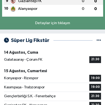
9
Gaziantep FK
0
0
10
Alanyaspor
0
0
Detaylar için tıklayın
Süper Lig Fikstür
14 Ağustos, Cuma
Galatasaray - Çorum FK
21:30
15 Ağustos, Cumartesi
Konyaspor - Rizespor
19:00
Kasımpaşa - Trabzonspor
19:00
Gençlerbirliği S.K. - Fenerbahçe
21:30