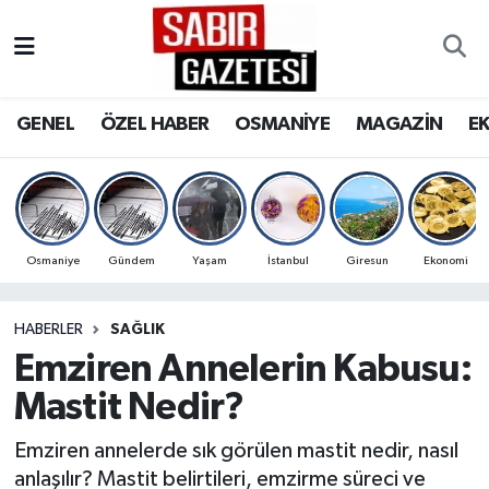
GENEL
Osmaniye Nöbetçi Eczaneler
GENEL
ÖZEL HABER
OSMANİYE
MAGAZİN
E
ÖZEL HABER
Osmaniye Hava Durumu
OSMANİYE
Osmaniye Trafik Yoğunluk Haritası
MAGAZİN
Süper Lig Puan Durumu ve Fikstür
Osmaniye
Gündem
Yaşam
İstanbul
Giresun
Ekonomi
EKONOMİ
Tüm Manşetler
HABERLER
SAĞLIK
Emziren Annelerin Kabusu:
SPOR
Son Dakika Haberleri
Mastit Nedir?
RESMİ İLANLAR
Haber Arşivi
Emziren annelerde sık görülen mastit nedir, nasıl
anlaşılır? Mastit belirtileri, emzirme süreci ve