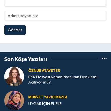
Gönder
Son Köşe Yazıları
ÖZNUR ATAYETER
PKK Dosyası Kapanırken İran Denklemi
Açılıyor mu?
MÜRVET YAZICI KAZGI
UYGAR İÇİN EL ELE