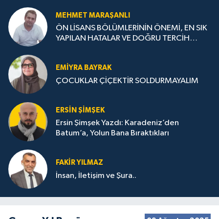
MEHMET MARAŞANLI
ÖN LİSANS BÖLÜMLERİNİN ÖNEMİ, EN SIK
YAPILAN HATALAR VE DOĞRU TERCİH
STRATEJİLERİ
EMIYRA BAYRAK
ÇOCUKLAR ÇİÇEKTİR SOLDURMAYALIM
ERSIN ŞIMŞEK
Ersin Şimşek Yazdı: Karadeniz’den
Batum’a, Yolun Bana Bıraktıkları
FAKIR YILMAZ
İnsan, İletişim ve Şura..