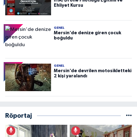
İHA/Drone Pilotluğu Eğitimi ve
Ehliyet Kursu
GENEL
Mersin'de denize giren çocuk
boğuldu
GENEL
Mersin'de devrilen motosikletteki
2 kişi yaralandı
Röportaj