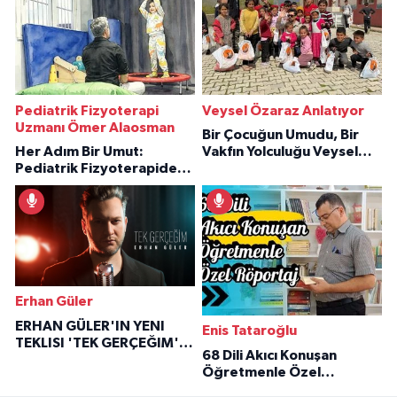
Pediatrik Fizyoterapi
Veysel Özaraz Anlatıyor
Uzmanı Ömer Alaosman
Bir Çocuğun Umudu, Bir
Her Adım Bir Umut:
Vakfın Yolculuğu Veysel
Pediatrik Fizyoterapiden
Özaraz Anlatıyor
İlham Veren Hikâyeler
Erhan Güler
ERHAN GÜLER'IN YENI
Enis Tataroğlu
TEKLISI 'TEK GERÇEĞIM'LE
68 Dili Akıcı Konuşan
BÜYÜK DÖNÜŞÜ
Öğretmenle Özel
Röportaj