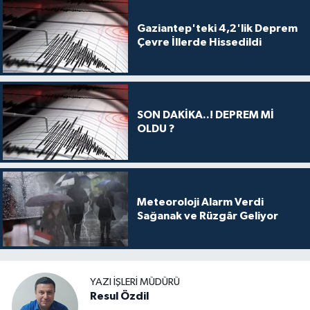
Gaziantep'teki 4,2'lik Deprem
Çevre İllerde Hissedildi
SON DAKİKA..! DEPREM Mİ
OLDU ?
Meteoroloji Alarm Verdi
Sağanak ve Rüzgâr Geliyor
YAZI İŞLERI MÜDÜRÜ
Resul Özdil