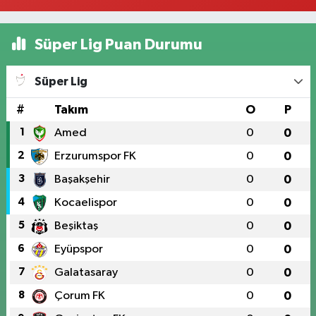
Süper Lig Puan Durumu
Süper Lig
#
Takım
O
P
1
Amed
0
0
2
Erzurumspor FK
0
0
3
Başakşehir
0
0
4
Kocaelispor
0
0
5
Beşiktaş
0
0
6
Eyüpspor
0
0
7
Galatasaray
0
0
8
Çorum FK
0
0