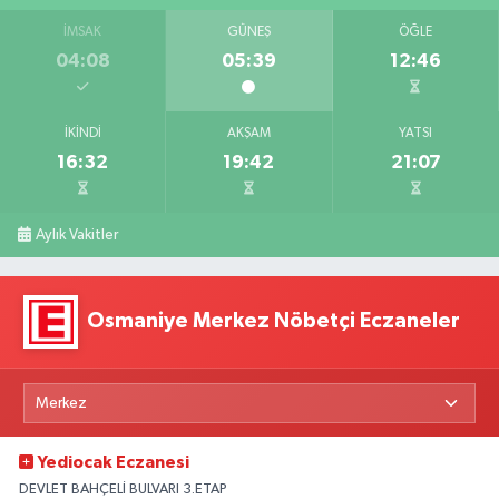
İMSAK
GÜNEŞ
ÖĞLE
04:08
05:39
12:46
İKINDI
AKŞAM
YATSI
16:32
19:42
21:07
Aylık Vakitler
Osmaniye Merkez Nöbetçi Eczaneler
Yediocak Eczanesi
DEVLET BAHÇELİ BULVARI 3.ETAP