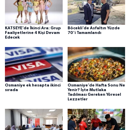
KATSEYE’de İkinci Ara: Grup
Böcekli’de Asfaltın Yüzde
Faaliyetlerine 4 Kişi Devam
70’i Tamamlandı
Edecek
Osmaniye ek hesapta ikinci
Osmaniye’de Hafta Sonu Ne
sırada
Yenir? İşte Mutlaka
Tadılması Gereken Yöresel
Lezzetler