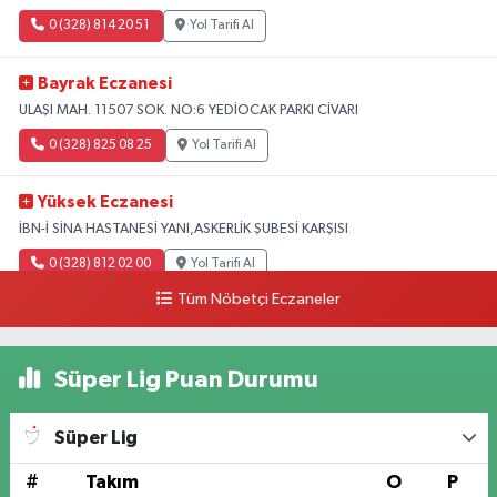
0 (328) 814 20 51
Yol Tarifi Al
Bayrak Eczanesi
ULAŞI MAH. 11507 SOK. NO:6 YEDİOCAK PARKI CİVARI
0 (328) 825 08 25
Yol Tarifi Al
Yüksek Eczanesi
İBN-İ SİNA HASTANESİ YANI,ASKERLİK ŞUBESİ KARŞISI
0 (328) 812 02 00
Yol Tarifi Al
Tüm Nöbetçi Eczaneler
Süper Lig Puan Durumu
Süper Lig
#
Takım
O
P