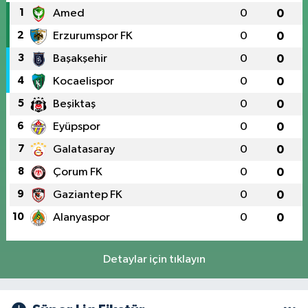
1
Amed
0
0
2
Erzurumspor FK
0
0
3
Başakşehir
0
0
4
Kocaelispor
0
0
5
Beşiktaş
0
0
6
Eyüpspor
0
0
7
Galatasaray
0
0
8
Çorum FK
0
0
9
Gaziantep FK
0
0
10
Alanyaspor
0
0
Detaylar için tıklayın