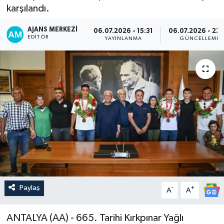
karşılandı.
AJANS MERKEZI
06.07.2026 - 15:31
06.07.2026 - 23
EDITÖR
YAYINLANMA
GÜNCELLEME
Paylaş
-
+
A
A
ANTALYA (AA) - 665. Tarihi Kırkpınar Yağlı