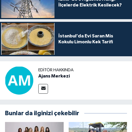
İlçelerde Elektrik Kesilecek?
İstanbul’da Evi Saran Mis
Kokulu Limonlu Kek Tarifi
EDITÖR HAKKINDA
Ajans Merkezi
Bunlar da ilginizi çekebilir