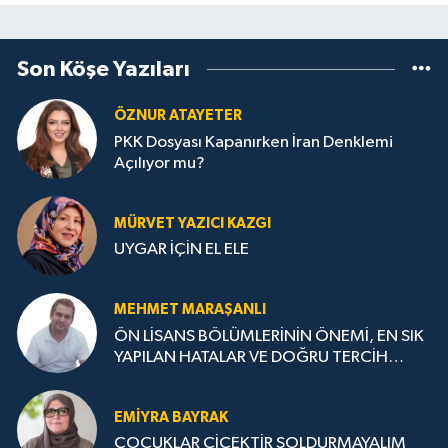
Son Köşe Yazıları
ÖZNUR ATAYETER
PKK Dosyası Kapanırken İran Denklemi
Açılıyor mu?
MÜRVET YAZICI KAZGI
UYGAR İÇİN EL ELE
MEHMET MARAŞANLI
ÖN LİSANS BÖLÜMLERİNİN ÖNEMİ, EN SIK
YAPILAN HATALAR VE DOĞRU TERCİH
STRATEJİLERİ
EMIYRA BAYRAK
ÇOCUKLAR ÇİÇEKTİR SOLDURMAYALIM