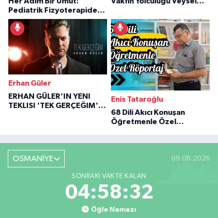
Her Adım Bir Umut:
Vakfın Yolculuğu Veysel
Pediatrik Fizyoterapiden
Özaraz Anlatıyor
İlham Veren Hikâyeler
Erhan Güler
ERHAN GÜLER'IN YENI
Enis Tataroğlu
TEKLISI 'TEK GERÇEĞIM'LE
68 Dili Akıcı Konuşan
BÜYÜK DÖNÜŞÜ
Öğretmenle Özel
Röportaj
OSMANİYE
09.08.2026
SONRAKI VAKTE KALAN
04:58:31
Öğle Namazı