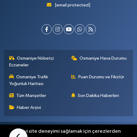
[email protected]
Osmaniye Nöbetçi
Osmaniye Hava Durumu
Eczaneler
Osmaniye Trafik
Puan Durumu ve Fikstür
Yoğunluk Haritası
Tüm Manşetler
Son Dakika Haberleri
Haber Arşivi
Künye
İletişim
Gizlilik Sözleşmesi
En iyi site deneyimi sağlamak için çerezlerden