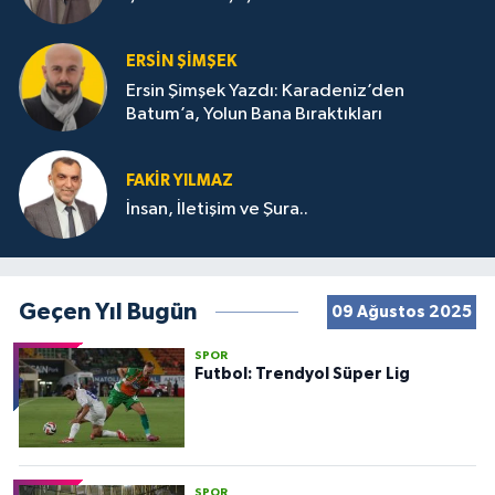
ERSIN ŞIMŞEK
Ersin Şimşek Yazdı: Karadeniz’den
Batum’a, Yolun Bana Bıraktıkları
FAKIR YILMAZ
İnsan, İletişim ve Şura..
Geçen Yıl Bugün
09 Ağustos 2025
SPOR
Futbol: Trendyol Süper Lig
SPOR