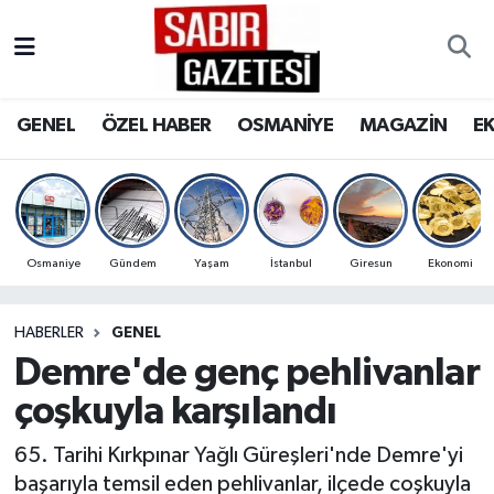
GENEL
Osmaniye Nöbetçi Eczaneler
GENEL
ÖZEL HABER
OSMANİYE
MAGAZİN
E
ÖZEL HABER
Osmaniye Hava Durumu
OSMANİYE
Osmaniye Trafik Yoğunluk Haritası
MAGAZİN
Süper Lig Puan Durumu ve Fikstür
Osmaniye
Gündem
Yaşam
İstanbul
Giresun
Ekonomi
EKONOMİ
Tüm Manşetler
HABERLER
GENEL
Demre'de genç pehlivanlar
SPOR
Son Dakika Haberleri
çoşkuyla karşılandı
RESMİ İLANLAR
Haber Arşivi
65. Tarihi Kırkpınar Yağlı Güreşleri'nde Demre'yi
başarıyla temsil eden pehlivanlar, ilçede coşkuyla