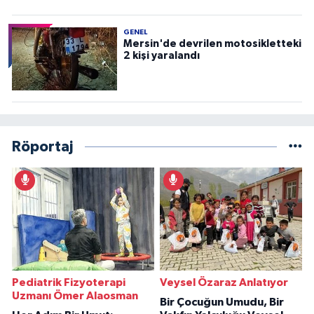
GENEL
Mersin'de devrilen motosikletteki
2 kişi yaralandı
Röportaj
Pediatrik Fizyoterapi
Veysel Özaraz Anlatıyor
Uzmanı Ömer Alaosman
Bir Çocuğun Umudu, Bir