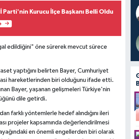
İ Parti'nin Kurucu İlçe Başkanı Belli Oldu
e
gal edildiğini" öne sürerek mevcut sürece
iyaset yaptığını belirten Bayer, Cumhuriyet
yasi hareketlerinden biri olduğunu ifade etti.
vunan Bayer, yaşanan gelişmeleri Türkiye'nin
ğünü dile getirdi.
an farklı yöntemlerle hedef alındığını ileri
rası projeler kapsamında değerlendirilmesi
ayağındaki en önemli engellerden biri olarak