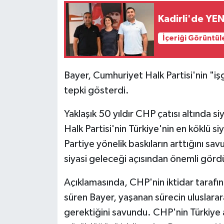
Kadirli'de YEN
İçeriği Görüntül
Bayer, Cumhuriyet Halk Partisi'nin "iş
tepki gösterdi.
Yaklaşık 50 yıldır CHP çatısı altında s
Halk Partisi'nin Türkiye'nin en köklü si
Partiye yönelik baskıların arttığını sa
siyasi geleceği açısından önemli gördü
Açıklamasında, CHP'nin iktidar tarafınd
süren Bayer, yaşanan sürecin uluslara
gerektiğini savundu. CHP'nin Türkiye 