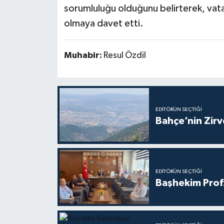
sorumluluğu olduğunu belirterek, vata
olmaya davet etti.
Muhabir:
Resul Özdil
EDITÖRÜN SEÇTIĞI
Bahçe’nin Zir
EDITÖRÜN SEÇTIĞI
Başhekim Prof