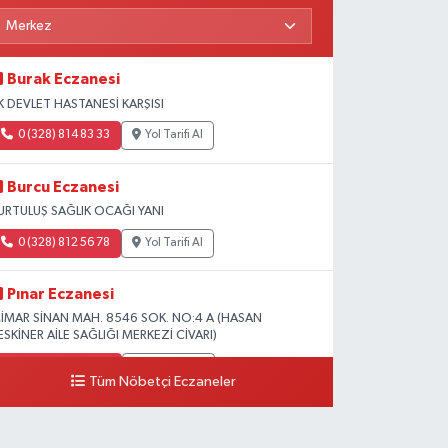
Burak Eczanesi
K DEVLET HASTANESİ KARŞISI
0 (328) 814 83 33
Yol Tarifi Al
Burcu Eczanesi
URTULUŞ SAĞLIK OCAĞI YANI
0 (328) 812 56 78
Yol Tarifi Al
Pınar Eczanesi
İMAR SİNAN MAH. 8546 SOK. NO:4 A (HASAN
ESKİNER AİLE SAĞLIĞI MERKEZİ CİVARI)
0 (328) 826 04 73
Yol Tarifi Al
Tüm Nöbetçi Eczaneler