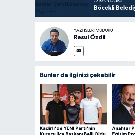
EDITÖRÜN SEÇTIĞI
Böcekli Beledi
YAZI İŞLERI MÜDÜRÜ
Resul Özdil
Bunlar da ilginizi çekebilir
Kadirli'de YENİ Parti'nin
Anahtar P
Kurucu İlçe Başkanı Belli Oldu
Eğitim Pr