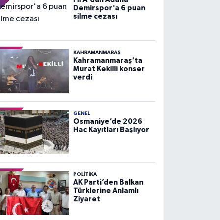
Demirspor'a 6 puan
silme cezası
KAHRAMANMARAŞ
Kahramanmaraş’ta
Murat Kekilli konser
verdi
GENEL
Osmaniye’de 2026
Hac Kayıtları Başlıyor
POLITIKA
AK Parti’den Balkan
Türklerine Anlamlı
Ziyaret