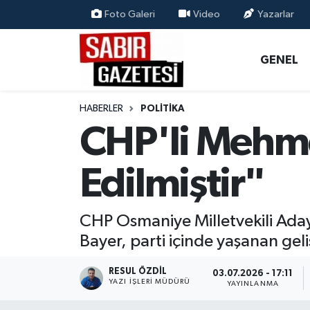
Foto Galeri
Video
Yazarlar
GENEL
Osmaniye Nöbetçi Eczaneler
GENEL
ÖZEL HABER
Osmaniye Hava Durumu
HABERLER
POLITIKA
OSMANİYE
Osmaniye Trafik Yoğunluk Haritası
CHP'li Mehme
MAGAZİN
Süper Lig Puan Durumu ve Fikstür
Edilmiştir"
EKONOMİ
Tüm Manşetler
CHP Osmaniye Milletvekili Ada
SPOR
Son Dakika Haberleri
Bayer, parti içinde yaşanan geli
RESMİ İLANLAR
Haber Arşivi
RESUL ÖZDIL
03.07.2026 - 17:11
YAZI İŞLERI MÜDÜRÜ
YAYINLANMA