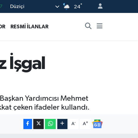
°
Düziçi
7
24
8
OR
RESMİ İLANLAR
2
8
9
 İşgal
4
 Başkan Yardımcısı Mehmet
kkat çeken ifadeler kullandı.
-
+
A
A