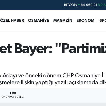
BITCOIN
64.960,21
%0.8
DOLAR
47,7436
%0.1
ÖZEL HABER
OSMANİYE
MAGAZİN
EKONOMİ
SP
EURO
55,2510
%0.3
STERLİN
64,4811
%0.3
GRAM ALTIN
6648.99
%2.5
t Bayer: "Partimiz
BİST100
13.779
%-1
y Adayı ve önceki dönem CHP Osmaniye İl
şmelere ilişkin yaptığı yazılı açıklamada di
1 DK
OKUNMA SÜRESI