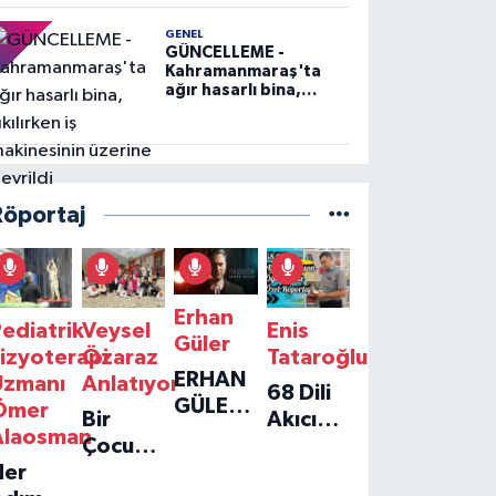
GENEL
GÜNCELLEME -
Kahramanmaraş'ta
ağır hasarlı bina,
yıkılırken iş
makinesinin üzerine
devrildi
Röportaj
Erhan
ediatrik
Veysel
Enis
Güler
izyoterapi
Özaraz
Tataroğlu
ERHAN
Uzmanı
Anlatıyor
68 Dili
GÜLER'IN
Ömer
Bir
Akıcı
YENI
Alaosman
Çocuğun
Konuşan
TEKLISI
Her
Umudu,
Öğretmenle
'TEK