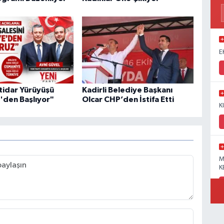
E
ktidar Yürüyüşü
Kadirli Belediye Başkanı
den Başlıyor"
Olcar CHP’den İstifa Etti
K
M
K