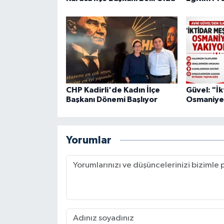
CHP Kadirli'de Kadın İlçe
Güvel: "İ
Başkanı Dönemi Başlıyor
Osmaniye'
Yorumlar