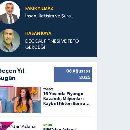
FAKIR YILMAZ
İnsan, İletişim ve Şura..
HASAN KAYA
DECCAL FİTNESİ VE FETÖ
GERÇEĞİ
Geçen Yıl
08 Ağustos
Bugün
2025
YAŞAM
16 Yaşında Piyango
Kazandı, Milyonları
Kaybettikten Sonra
Huzuru Buldu
SPOR
FIFA'dan Adana