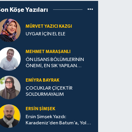
Son Köşe Yazıları
MÜRVET YAZICI KAZGI
UYGAR İÇİN EL ELE
MEHMET MARAŞANLI
ÖN LİSANS BÖLÜMLERİNİN
ÖNEMİ, EN SIK YAPILAN
HATALAR VE DOĞRU TERCİH
STRATEJİLERİ
EMIYRA BAYRAK
ÇOCUKLAR ÇİÇEKTİR
SOLDURMAYALIM
ERSIN ŞIMŞEK
Ersin Şimşek Yazdı:
Karadeniz’den Batum’a, Yolun
Bana Bıraktıkları