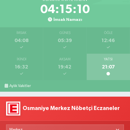
04:15:09
İmsak Namazı
İMSAK
GÜNEŞ
ÖĞLE
04:08
05:39
12:46
İKINDI
AKŞAM
YATSI
16:32
19:42
21:07
Aylık Vakitler
Osmaniye Merkez Nöbetçi Eczaneler