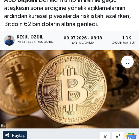
ateşkesin sona erdiğine yönelik açıklamalarının
ardından küresel piyasalarda risk iştahı azalırken,
Bitcoin 62 bin doların altına geriledi.
RESUL ÖZDIL
09.07.2026 - 08:18
1 DK
YAZI İŞLERI MÜDÜRÜ
YAYINLANMA
OKUNMA SÜRE
İha
Paylaş
-
+
A
A