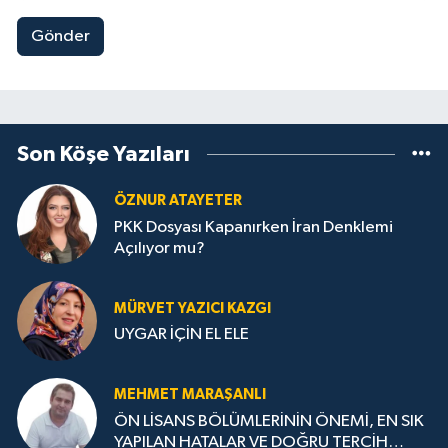
Gönder
Son Köşe Yazıları
ÖZNUR ATAYETER
PKK Dosyası Kapanırken İran Denklemi
Açılıyor mu?
MÜRVET YAZICI KAZGI
UYGAR İÇİN EL ELE
MEHMET MARAŞANLI
ÖN LİSANS BÖLÜMLERİNİN ÖNEMİ, EN SIK
YAPILAN HATALAR VE DOĞRU TERCİH