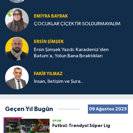
STRATEJİLERİ
EMIYRA BAYRAK
ÇOCUKLAR ÇİÇEKTİR SOLDURMAYALIM
ERSIN ŞIMŞEK
Ersin Şimşek Yazdı: Karadeniz’den
Batum’a, Yolun Bana Bıraktıkları
FAKIR YILMAZ
İnsan, İletişim ve Şura..
Geçen Yıl Bugün
09 Ağustos 2025
SPOR
Futbol: Trendyol Süper Lig