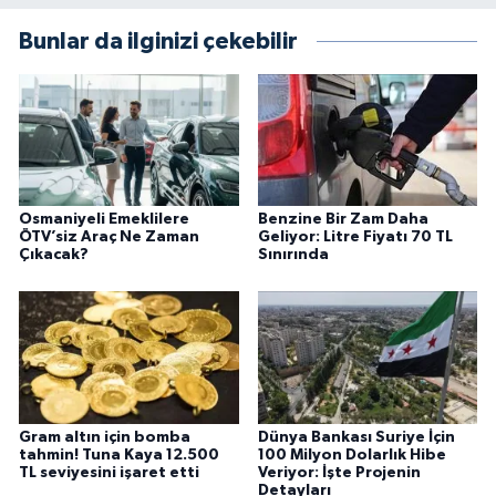
Bunlar da ilginizi çekebilir
Osmaniyeli Emeklilere
Benzine Bir Zam Daha
ÖTV’siz Araç Ne Zaman
Geliyor: Litre Fiyatı 70 TL
Çıkacak?
Sınırında
Gram altın için bomba
Dünya Bankası Suriye İçin
tahmin! Tuna Kaya 12.500
100 Milyon Dolarlık Hibe
TL seviyesini işaret etti
Veriyor: İşte Projenin
Detayları