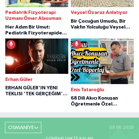
Pediatrik Fizyoterapi
Veysel Özaraz Anlatıyor
Uzmanı Ömer Alaosman
Bir Çocuğun Umudu, Bir
Her Adım Bir Umut:
Vakfın Yolculuğu Veysel
Pediatrik Fizyoterapiden
Özaraz Anlatıyor
İlham Veren Hikâyeler
Erhan Güler
ERHAN GÜLER'IN YENI
Enis Tataroğlu
TEKLISI 'TEK GERÇEĞIM'LE
68 Dili Akıcı Konuşan
BÜYÜK DÖNÜŞÜ
Öğretmenle Özel
Röportaj
OSMANİYE
09.08.2026
SONRAKI VAKTE KALAN