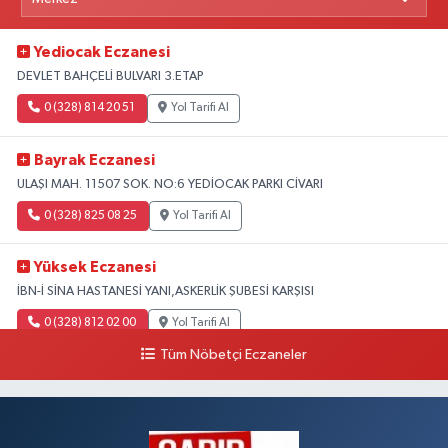
Yediocak Eczanesi
DEVLET BAHÇELİ BULVARI 3.ETAP
0 (328) 814 20 51
Yol Tarifi Al
Bayrak Eczanesi
ULAŞI MAH. 11507 SOK. NO:6 YEDİOCAK PARKI CİVARI
0 (328) 825 08 25
Yol Tarifi Al
Yüksek Eczanesi
İBN-İ SİNA HASTANESİ YANI,ASKERLİK ŞUBESİ KARŞISI
0 (328) 812 02 00
Yol Tarifi Al
Tüm Nöbetçi Eczaneler