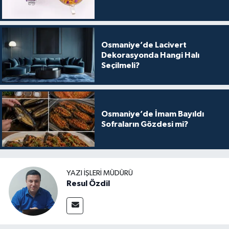
Osmaniye’de Lacivert
Dekorasyonda Hangi Halı
Seçilmeli?
Osmaniye’de İmam Bayıldı
Sofraların Gözdesi mi?
YAZI İŞLERI MÜDÜRÜ
Resul Özdil