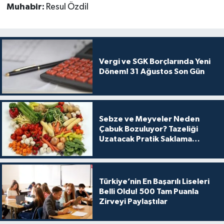
Muhabir:
Resul Özdil
Vergi ve SGK Borçlarında Yeni
Dönem! 31 Ağustos Son Gün
Sebze ve Meyveler Neden
Çabuk Bozuluyor? Tazeliği
Uzatacak Pratik Saklama
Yöntemleri
Türkiye’nin En Başarılı Liseleri
Belli Oldu! 500 Tam Puanla
Zirveyi Paylaştılar