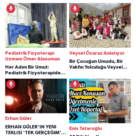
Pediatrik Fizyoterapi
Veysel Özaraz Anlatıyor
Uzmanı Ömer Alaosman
Bir Çocuğun Umudu, Bir
Her Adım Bir Umut:
Vakfın Yolculuğu Veysel
Pediatrik Fizyoterapiden
Özaraz Anlatıyor
İlham Veren Hikâyeler
Erhan Güler
ERHAN GÜLER'IN YENI
Enis Tataroğlu
TEKLISI 'TEK GERÇEĞIM'LE