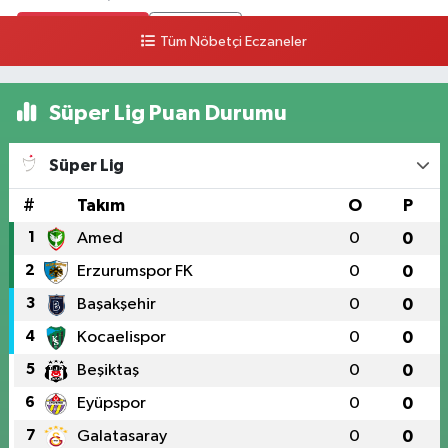
0 (328) 826 04 73
Yol Tarifi Al
Tüm Nöbetçi Eczaneler
Süper Lig Puan Durumu
Süper Lig
#
Takım
O
P
1
Amed
0
0
2
Erzurumspor FK
0
0
3
Başakşehir
0
0
4
Kocaelispor
0
0
5
Beşiktaş
0
0
6
Eyüpspor
0
0
7
Galatasaray
0
0