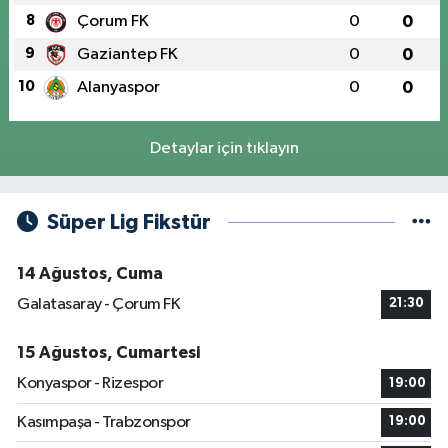
8
Çorum FK
0
0
9
Gaziantep FK
0
0
10
Alanyaspor
0
0
Detaylar için tıklayın
Süper Lig Fikstür
14 Ağustos, Cuma
Galatasaray - Çorum FK
21:30
15 Ağustos, Cumartesi
Konyaspor - Rizespor
19:00
Kasımpaşa - Trabzonspor
19:00