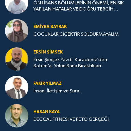
ÖN LİSANS BÖLÜMLERİNİN ÖNEMİ, EN SIK
YAPILAN HATALAR VE DOĞRU TERCİH
STRATEJİLERİ
EMIYRA BAYRAK
ÇOCUKLAR ÇİÇEKTİR SOLDURMAYALIM
ERSIN ŞIMŞEK
Ersin Şimşek Yazdı: Karadeniz’den
Batum’a, Yolun Bana Bıraktıkları
FAKIR YILMAZ
İnsan, İletişim ve Şura..
HASAN KAYA
DECCAL FİTNESİ VE FETÖ GERÇEĞİ