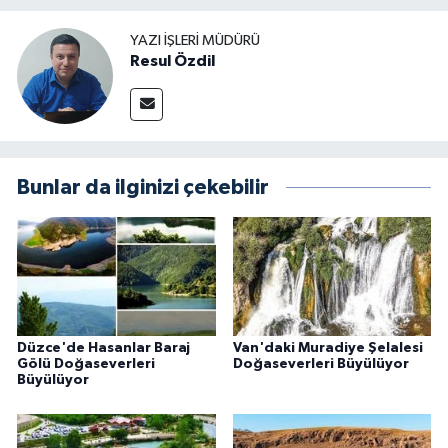
YAZI İŞLERI MÜDÜRÜ
Resul Özdil
Bunlar da ilginizi çekebilir
Düzce'de Hasanlar Baraj
Van'daki Muradiye Şelalesi
Gölü Doğaseverleri
Doğaseverleri Büyülüyor
Büyülüyor