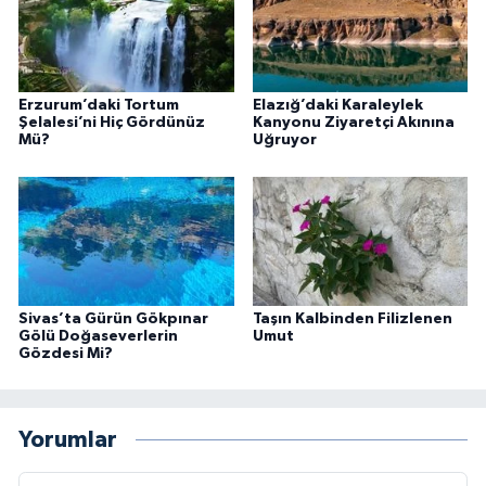
Erzurum’daki Tortum
Elazığ’daki Karaleylek
Şelalesi’ni Hiç Gördünüz
Kanyonu Ziyaretçi Akınına
Mü?
Uğruyor
Sivas’ta Gürün Gökpınar
Taşın Kalbinden Filizlenen
Gölü Doğaseverlerin
Umut
Gözdesi Mi?
Yorumlar