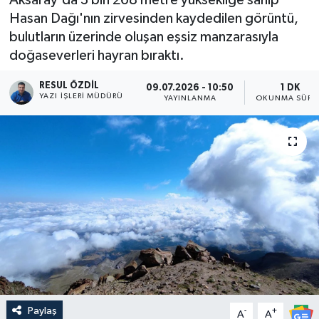
Hasan Dağı'nın zirvesinden kaydedilen görüntü,
bulutların üzerinde oluşan eşsiz manzarasıyla
doğaseverleri hayran bıraktı.
RESUL ÖZDIL
09.07.2026 - 10:50
1 DK
YAZI İŞLERI MÜDÜRÜ
YAYINLANMA
OKUNMA SÜRE
Paylaş
-
+
A
A