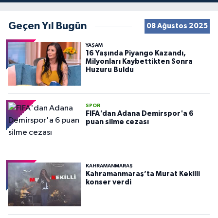
Geçen Yıl Bugün
08 Ağustos 2025
YAŞAM
16 Yaşında Piyango Kazandı,
Milyonları Kaybettikten Sonra
Huzuru Buldu
SPOR
FIFA'dan Adana Demirspor'a 6
puan silme cezası
KAHRAMANMARAŞ
Kahramanmaraş’ta Murat Kekilli
konser verdi