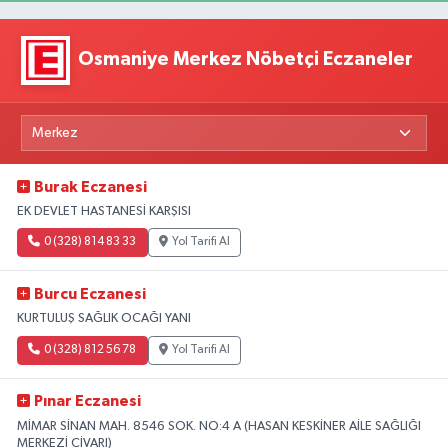
Osmaniye Merkez Nöbetçi Eczaneler
Burak Eczanesi
EK DEVLET HASTANESİ KARŞISI
0 (328) 814 83 33
Yol Tarifi Al
Burcu Eczanesi
KURTULUŞ SAĞLIK OCAĞI YANI
0 (328) 812 56 78
Yol Tarifi Al
Pınar Eczanesi
MİMAR SİNAN MAH. 8546 SOK. NO:4 A (HASAN KESKİNER AİLE SAĞLIĞI
MERKEZİ CİVARI)