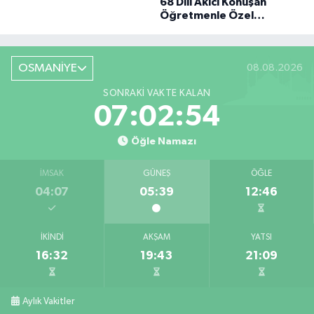
68 Dili Akıcı Konuşan
BÜYÜK DÖNÜŞÜ
Öğretmenle Özel
Röportaj
OSMANİYE
08.08.2026
SONRAKI VAKTE KALAN
07:02:54
Öğle Namazı
İMSAK
GÜNEŞ
ÖĞLE
04:07
05:39
12:46
İKINDI
AKŞAM
YATSI
16:32
19:43
21:09
Aylık Vakitler