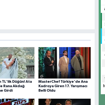
 TL'lik Düğün! Ata
MasterChef Türkiye'de Ana
le Rana Akdağ
Kadroya Giren 17. Yarışmacı
1
e Girdi
Belli Oldu