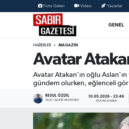
Foto Galeri
Video
Yazarlar
GENEL
Osmaniye Nöbetçi Eczaneler
GENEL
ÖZEL HABER
Osmaniye Hava Durumu
HABERLER
MAGAZİN
OSMANİYE
Osmaniye Trafik Yoğunluk Haritası
Avatar Ataka
MAGAZİN
Süper Lig Puan Durumu ve Fikstür
Avatar Atakan’ın oğlu Aslan’ın 
EKONOMİ
Tüm Manşetler
gündem olurken, eğlenceli görü
SPOR
Son Dakika Haberleri
RESUL ÖZDIL
10.05.2026 - 23:46
YAZI İŞLERI MÜDÜRÜ
YAYINLANMA
RESMİ İLANLAR
Haber Arşivi