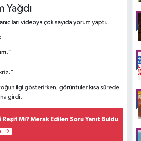
m Yağdı
anıcıları videoya çok sayıda yorum yaptı.
:
üm.”
kriz.”
 yoğun ilgi gösterirken, görüntüler kısa sürede
na girdi.
tçi Reşit Mi? Merak Edilen Soru Yanıt Buldu
e