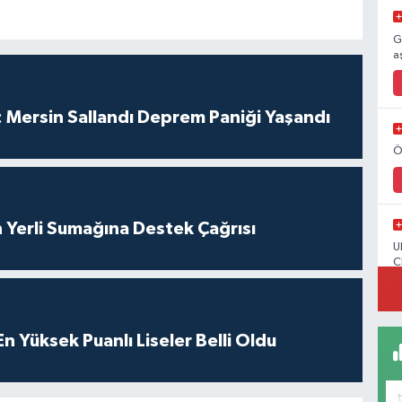
G
a
 Mersin Sallandı Deprem Paniği Yaşandı
Ö
 Yerli Sumağına Destek Çağrısı
U
C
 Yüksek Puanlı Liseler Belli Oldu