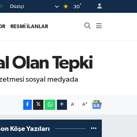
°
Düziçi
6
30
2
OR
RESMİ İLANLAR
2
2
8
l Olan Tepki
9
enzetmesi sosyal medyada
-
+
A
A
Son Köşe Yazıları