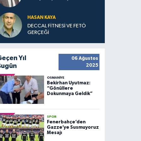
HASAN KAYA
DECCAL FİTNESİ VE FETÖ
GERÇEĞİ
Geçen Yıl
06 Ağustos
Bugün
2025
OSMANIYE
Bekirhan Uyutmaz:
“Gönüllere
Dokunmaya Geldik”
SPOR
Fenerbahçe’den
Gazze’ye Susmuyoruz
Mesajı