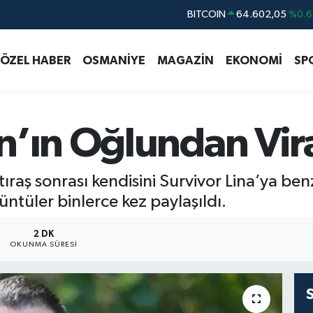
DOLAR
47,6006
%0.0
EURO
55,0250
%0.0
ÖZEL HABER
OSMANİYE
MAGAZİN
EKONOMİ
SP
STERLİN
64,2398
%0.
GRAM ALTIN
6513.94
%0.3
BİST100
13.768
%4
n’ın Oğlundan Vira
BITCOIN
64.602,05
%0.6
tıraş sonrası kendisini Survivor Lina’ya b
ntüler binlerce kez paylaşıldı.
2 DK
OKUNMA SÜRESI