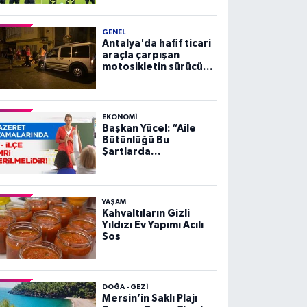
GENEL
Antalya'da hafif ticari
araçla çarpışan
motosikletin sürücüsü
yaralandı
EKONOMI
Başkan Yücel: “Aile
Bütünlüğü Bu
Şartlarda
Sağlanamaz”
YAŞAM
Kahvaltıların Gizli
Yıldızı Ev Yapımı Acılı
Sos
DOĞA - GEZI
Mersin’in Saklı Plajı