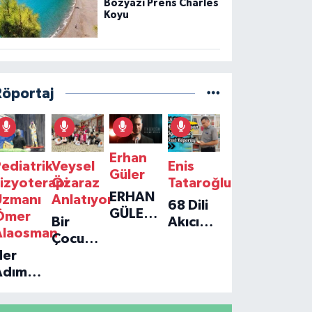
Bozyazı Prens Charles
Koyu
Röportaj
Erhan
ediatrik
Veysel
Enis
Güler
izyoterapi
Özaraz
Tataroğlu
ERHAN
Uzmanı
Anlatıyor
68 Dili
GÜLER'IN
Ömer
Bir
Akıcı
YENI
Alaosman
Çocuğun
Konuşan
TEKLISI
Her
Umudu,
Öğretmenle
'TEK
Adım
Bir
Özel
GERÇEĞIM'LE
ir
Vakfın
Röportaj
BÜYÜK
Umut:
Yolculuğu