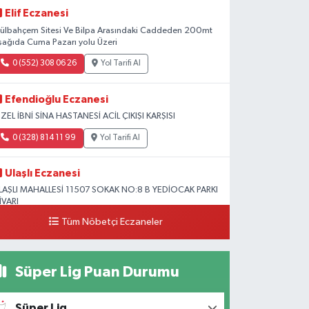
Elif Eczanesi
ülbahçem Sitesi Ve Bilpa Arasındaki Caddeden 200mt
şağıda Cuma Pazarı yolu Üzeri
0 (552) 308 06 26
Yol Tarifi Al
Efendioğlu Eczanesi
ZEL İBNİ SİNA HASTANESİ ACİL ÇIKIŞI KARŞISI
0 (328) 814 11 99
Yol Tarifi Al
Ulaşlı Eczanesi
LAŞLI MAHALLESİ 11507 SOKAK NO:8 B YEDİOCAK PARKI
İVARI
Tüm Nöbetçi Eczaneler
0 (546) 158 81 80
Yol Tarifi Al
Süper Lig Puan Durumu
Süper Lig