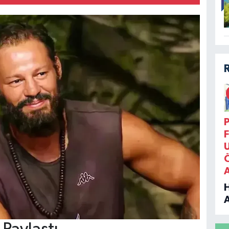
P
F
B