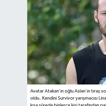
Avatar Atakan’ın oğlu Aslan’ın tıraş 
oldu. Kendini Survivor yarışmacısı Lina
kısa sürede binlerce kişi tarafından pay