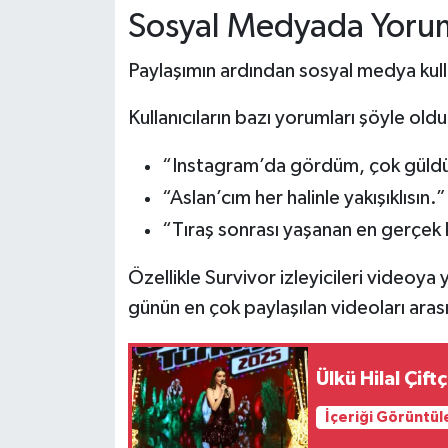
Sosyal Medyada Yoru
Paylaşımın ardından sosyal medya kull
Kullanıcıların bazı yorumları şöyle oldu
“Instagram’da gördüm, çok güld
“Aslan’cım her halinle yakışıklısın.”
“Tıraş sonrası yaşanan en gerçek 
Özellikle Survivor izleyicileri videoya
günün en çok paylaşılan videoları arası
Ülkü Hilal Çif
İçeriği Görüntül