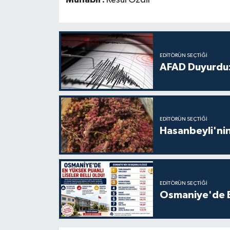
Muhabir:
Resul Özdil
EDITÖRÜN SEÇTIĞI
AFAD Duyurdu:
EDITÖRÜN SEÇTIĞI
Hasanbeyli'nin
EDITÖRÜN SEÇTIĞI
Osmaniye'de En