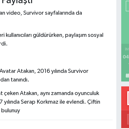
 Paylaştı
P
ılan video, Survivor sayfalarında da
H
ri kullanıcıları güldürürken, paylaşım sosyal
rdi.
İM
?
04
Avatar Atakan, 2016 yılında Survivor
ndan tanındı.
kat çeken Atakan, aynı zamanda oyunculuk
7 yılında Serap Korkmaz ile evlendi. Çiftin
u bulunuy