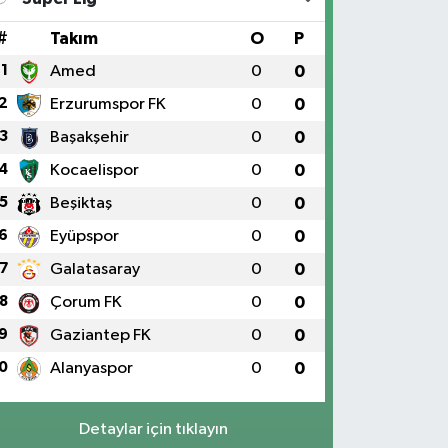
#
Takım
O
P
1
Amed
0
0
2
Erzurumspor FK
0
0
3
Başakşehir
0
0
4
Kocaelispor
0
0
5
Beşiktaş
0
0
6
Eyüpspor
0
0
7
Galatasaray
0
0
8
Çorum FK
0
0
9
Gaziantep FK
0
0
0
Alanyaspor
0
0
Detaylar için tıklayın