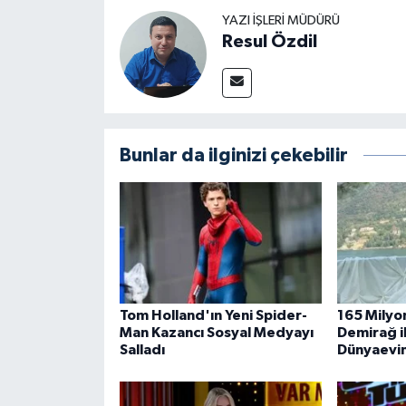
YAZI İŞLERI MÜDÜRÜ
Resul Özdil
Bunlar da ilginizi çekebilir
Tom Holland'ın Yeni Spider-
165 Milyon
Man Kazancı Sosyal Medyayı
Demirağ i
Salladı
Dünyaevin