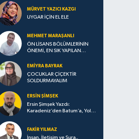
MÜRVET YAZICI KAZGI
UYGAR İÇİN EL ELE
MEHMET MARAŞANLI
ÖN LİSANS BÖLÜMLERİNİN
ÖNEMİ, EN SIK YAPILAN
HATALAR VE DOĞRU TERCİH
STRATEJİLERİ
EMIYRA BAYRAK
ÇOCUKLAR ÇİÇEKTİR
SOLDURMAYALIM
ERSIN ŞIMŞEK
Ersin Şimşek Yazdı:
Karadeniz’den Batum’a, Yolun
Bana Bıraktıkları
FAKIR YILMAZ
İnsan, İletişim ve Şura..