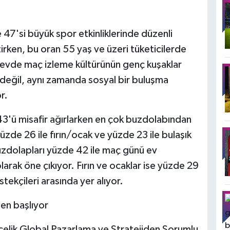
7'si büyük spor etkinliklerinde düzenli
rtirken, bu oran 55 yaş ve üzeri tüketicilerde
 evde maç izleme kültürünün genç kuşaklar
ı değil, aynı zamanda sosyal bir buluşma
r.
 43'ü misafir ağırlarken en çok buzdolabından
yüzde 26 ile fırın/ocak ve yüzde 23 ile bulaşık
uzdolapları yüzde 42 ile maç günü ev
olarak öne çıkıyor. Fırın ve ocaklar ise yüzde 29
stekçileri arasında yer alıyor.
den başlıyor
çelik Global Pazarlama ve Stratejiden Sorumlu