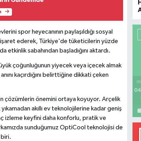
e
B
evlerini spor heyecanının paylaşıldığı sosyal
P
şaret ederek, Türkiye'de tüketicilerin yüzde
da etkinlik sabahından başladığını aktardı.
H
büyük çoğunluğunun yiyecek veya içecek almak
 anını kaçırdığını belirttiğine dikkati çeken
İM
04
ran çözümlerin önemini ortaya koyuyor. Arçelik
ıkamadan akıllı ev teknolojilerine kadar geniş
ç izleme keyfini daha konforlu, pratik ve
markamızda sunduğumuz OptiCool teknolojisi de
biri.