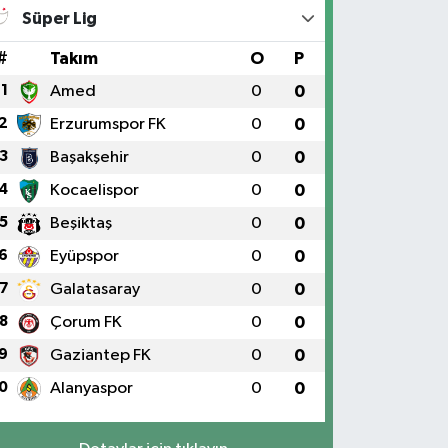
Süper Lig
#
Takım
O
P
1
Amed
0
0
2
Erzurumspor FK
0
0
3
Başakşehir
0
0
4
Kocaelispor
0
0
5
Beşiktaş
0
0
6
Eyüpspor
0
0
7
Galatasaray
0
0
8
Çorum FK
0
0
9
Gaziantep FK
0
0
0
Alanyaspor
0
0