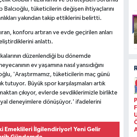
alcıoğlu, tüketicilerin değişen ihtiyaçlarını
lıkları yakından takip ettiklerini belirtti.
ıran, konforu artıran ve evde geçirilen anları
iştirdiklerini anlattı.
kalarının düzenlendiği bu dönemde
 heyecanının ev yaşamına nasıl yansıdığını
ğlu, 'Araştırmamız, tüketicilerin maç günü
ık tutuyor. Büyük spor karşılaşmaları artık
aktan çıkıyor, evlerde sevdiklerimizle birlikte
P
syal deneyimlere dönüşüyor.' ifadelerini
F
Emeklileri İlgilendiriyor! Yeni Gelir
arih Gündemde