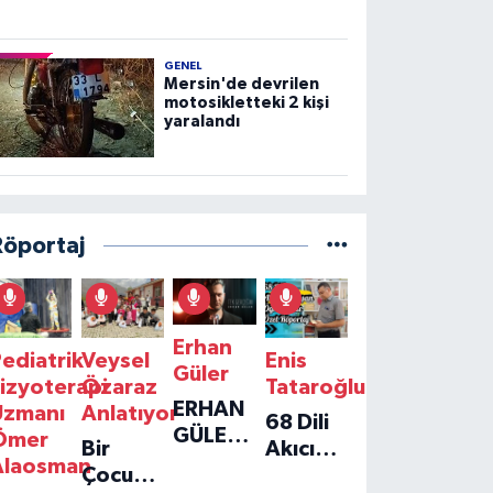
GENEL
Mersin'de devrilen
motosikletteki 2 kişi
yaralandı
Röportaj
Erhan
ediatrik
Veysel
Enis
Güler
izyoterapi
Özaraz
Tataroğlu
ERHAN
Uzmanı
Anlatıyor
68 Dili
GÜLER'IN
Ömer
Bir
Akıcı
YENI
Alaosman
Çocuğun
Konuşan
TEKLISI