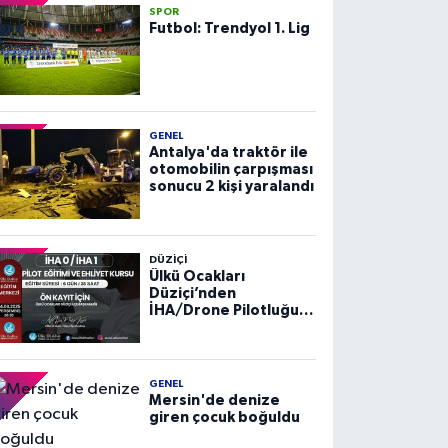
SPOR
Futbol: Trendyol 1. Lig
GENEL
Antalya'da traktör ile
otomobilin çarpışması
sonucu 2 kişi yaralandı
DÜZIÇI
Ülkü Ocakları
Düziçi’nden
İHA/Drone Pilotluğu
Eğitimi ve Ehliyet
Kursu
GENEL
Mersin'de denize
giren çocuk boğuldu