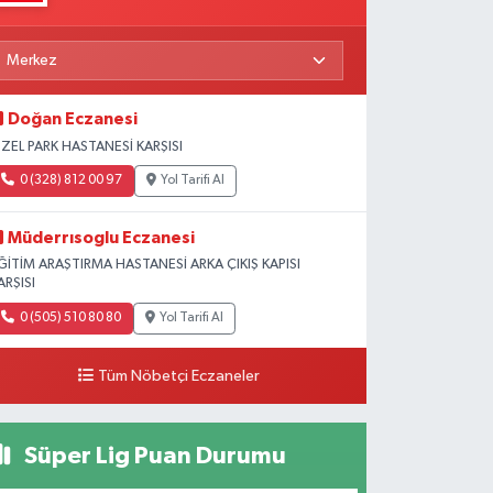
Doğan Eczanesi
ZEL PARK HASTANESİ KARŞISI
0 (328) 812 00 97
Yol Tarifi Al
Müderrısoglu Eczanesi
ĞİTİM ARAŞTIRMA HASTANESİ ARKA ÇIKIŞ KAPISI
ARŞISI
0 (505) 510 80 80
Yol Tarifi Al
Tüm Nöbetçi Eczaneler
Süper Lig Puan Durumu