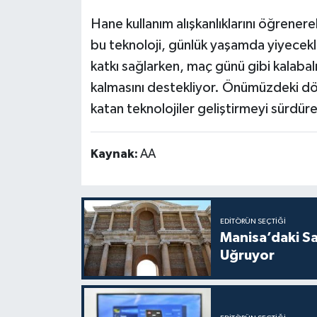
Hane kullanım alışkanlıklarını öğrene
bu teknoloji, günlük yaşamda yiyecekle
katkı sağlarken, maç günü gibi kalabalı
kalmasını destekliyor. Önümüzdeki d
katan teknolojiler geliştirmeyi sürdür
Kaynak:
AA
EDITÖRÜN SEÇTIĞI
Manisa’daki Sa
Uğruyor