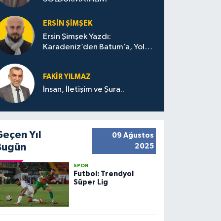
ERSIN ŞIMŞEK
Ersin Şimşek Yazdı:
Karadeniz’den Batum’a, Yolun
Bana Bıraktıkları
FAKIR YILMAZ
İnsan, İletişim ve Şura..
Geçen Yıl
09 Ağustos
Bugün
2025
SPOR
Futbol: Trendyol
Süper Lig