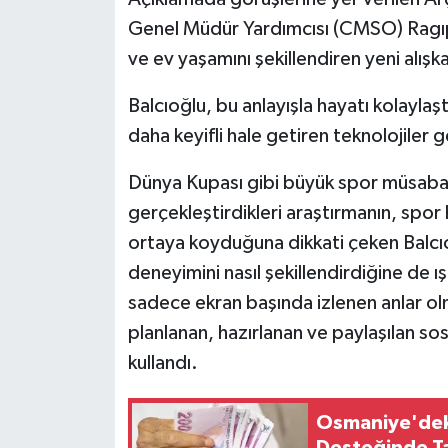
Genel Müdür Yardımcısı (CMSO) Ragıp B
ve ev yaşamını şekillendiren yeni alışkan
Balcıoğlu, bu anlayışla hayatı kolaylaşt
daha keyifli hale getiren teknolojiler gel
Dünya Kupası gibi büyük spor müsaba
gerçekleştirdikleri araştırmanın, spor
ortaya koyduğuna dikkati çeken Balcıo
deneyimini nasıl şekillendirdiğine de ış
sadece ekran başında izlenen anlar olm
planlanan, hazırlanan ve paylaşılan so
kullandı.
Osmaniye'deki 
Desteğinde T