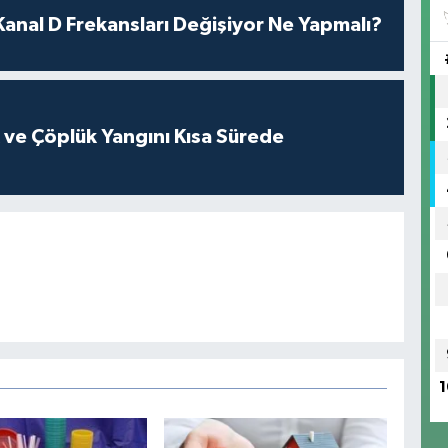
nal D Frekansları Değişiyor Ne Yapmalı?
k ve Çöplük Yangını Kısa Sürede
1