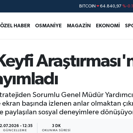
DOLAR
47,7436
%0.
EURO
55,2510
%0.
ÖZEL HABER
OSMANİYE
MAGAZİN
EKONOMİ
SP
STERLİN
64,4811
%0.
GRAM ALTIN
6660.55
%
BİST100
13.779
%-
Keyfi Araştırması'
ayımladı
Stratejiden Sorumlu Genel Müdür Yardımcıs
e ekran başında izlenen anlar olmaktan çıkı
ve paylaşılan sosyal deneyimlere dönüşüyo
2.07.2026 - 12:35
3 DK
GÜNCELLEME
OKUNMA SÜRESI