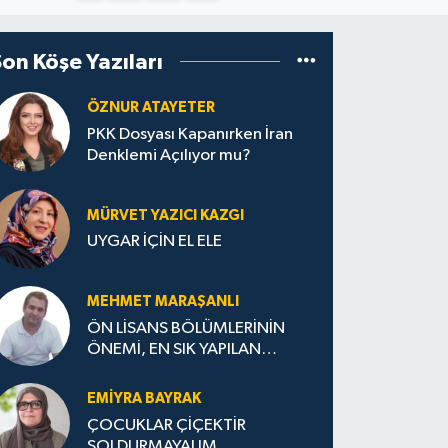
Son Köşe Yazıları
ÖZNUR ATAYETER
PKK Dosyası Kapanırken İran
Denklemi Açılıyor mu?
MÜRVET YAZICI KAZGI
UYGAR İÇİN EL ELE
MEHMET MARAŞANLI
ÖN LİSANS BÖLÜMLERİNİN
ÖNEMİ, EN SIK YAPILAN
HATALAR VE DOĞRU TERCİH
STRATEJİLERİ
EMIYRA BAYRAK
ÇOCUKLAR ÇİÇEKTİR
SOLDURMAYALIM