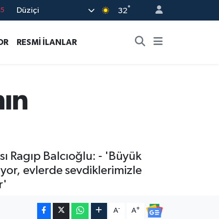
°
Düziçi
32
18
32
OR
RESMİ İLANLAR
38
0
14
nın
ı Ragıp Balcıoğlu: - 'Büyük
yor, evlerde sevdiklerimizle
r'
-
+
A
A