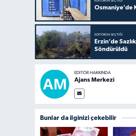
EDITÖRÜN SEÇTIĞI
Osmaniye’de Ka
EDITÖRÜN SEÇTIĞI
Erzin’de Sazlı
Söndürüldü
EDITÖR HAKKINDA
Ajans Merkezi
Bunlar da ilginizi çekebilir