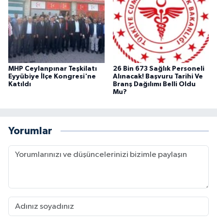
MHP Ceylanpınar Teşkilatı
26 Bin 673 Sağlık Personeli
Eyyübiye İlçe Kongresi'ne
Alınacak! Başvuru Tarihi Ve
Katıldı
Branş Dağılımı Belli Oldu
Mu?
Yorumlar