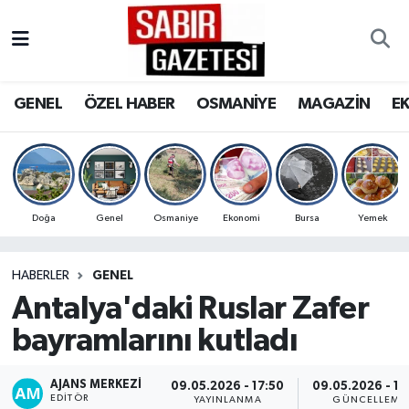
GENEL
Osmaniye Nöbetçi Eczaneler
GENEL
ÖZEL HABER
OSMANİYE
MAGAZİN
E
ÖZEL HABER
Osmaniye Hava Durumu
OSMANİYE
Osmaniye Trafik Yoğunluk Haritası
MAGAZİN
Süper Lig Puan Durumu ve Fikstür
Doğa
Genel
Osmaniye
Ekonomi
Bursa
Yemek
EKONOMİ
Tüm Manşetler
HABERLER
GENEL
Antalya'daki Ruslar Zafer
SPOR
Son Dakika Haberleri
bayramlarını kutladı
RESMİ İLANLAR
Haber Arşivi
AJANS MERKEZI
09.05.2026 - 17:50
09.05.2026 - 18
EDITÖR
YAYINLANMA
GÜNCELLEME