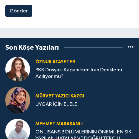
Gönder
Son Köşe Yazıları
ÖZNUR ATAYETER
PKK Dosyası Kapanırken İran Denklemi
Açılıyor mu?
MÜRVET YAZICI KAZGI
UYGAR İÇİN EL ELE
MEHMET MARAŞANLI
ÖN LİSANS BÖLÜMLERİNİN ÖNEMİ, EN SIK
YAPILAN HATALAR VE DOĞRU TERCİH