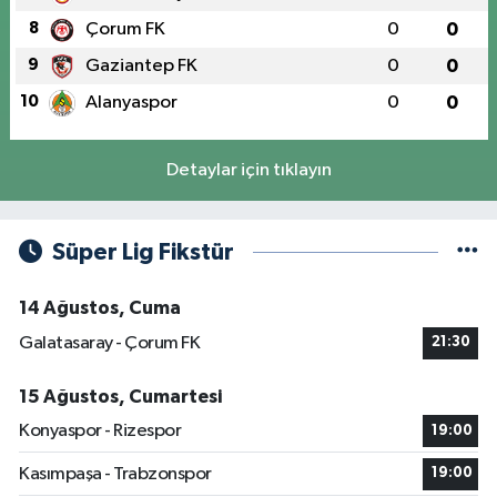
8
Çorum FK
0
0
9
Gaziantep FK
0
0
10
Alanyaspor
0
0
Detaylar için tıklayın
Süper Lig Fikstür
14 Ağustos, Cuma
Galatasaray - Çorum FK
21:30
15 Ağustos, Cumartesi
Konyaspor - Rizespor
19:00
Kasımpaşa - Trabzonspor
19:00