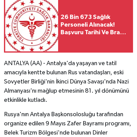
26 Bin 673 Sağlık
Personeli Alınacak!
Başvuru Tarihi Ve Branş
Dağılımı Belli Oldu Mu?
ANTALYA (AA) - Antalya'da yaşayan ve tatil
amacıyla kentte bulunan Rus vatandaşları, eski
Sovyetler Birliği'nin İkinci Dünya Savaşı'nda Nazi
Almanyası'nı mağlup etmesinin 81. yıl dönümünü
etkinlikle kutladı.
Rusya'nın Antalya Başkonsolosluğu tarafından
organize edilen 9 Mayıs Zafer Bayramı programı,
Belek Turizm Bölgesi'nde bulunan Dinler