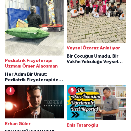
Veysel Özaraz Anlatıyor
Bir Çocuğun Umudu, Bir
Pediatrik Fizyoterapi
Vakfın Yolculuğu Veysel
Uzmanı Ömer Alaosman
Özaraz Anlatıyor
Her Adım Bir Umut:
Pediatrik Fizyoterapiden
İlham Veren Hikâyeler
Erhan Güler
Enis Tataroğlu