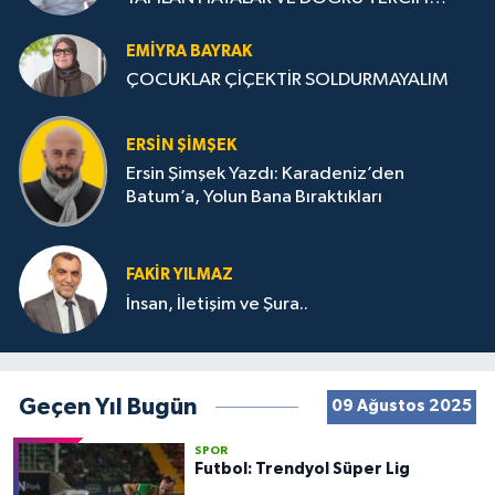
STRATEJİLERİ
EMIYRA BAYRAK
ÇOCUKLAR ÇİÇEKTİR SOLDURMAYALIM
ERSIN ŞIMŞEK
Ersin Şimşek Yazdı: Karadeniz’den
Batum’a, Yolun Bana Bıraktıkları
FAKIR YILMAZ
İnsan, İletişim ve Şura..
Geçen Yıl Bugün
09 Ağustos 2025
SPOR
Futbol: Trendyol Süper Lig