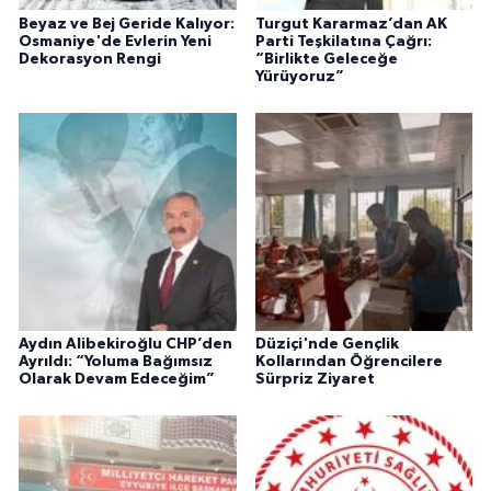
Beyaz ve Bej Geride Kalıyor:
Turgut Kararmaz’dan AK
Osmaniye'de Evlerin Yeni
Parti Teşkilatına Çağrı:
Dekorasyon Rengi
“Birlikte Geleceğe
Yürüyoruz”
Aydın Alibekiroğlu CHP’den
Düziçi'nde Gençlik
Ayrıldı: “Yoluma Bağımsız
Kollarından Öğrencilere
Olarak Devam Edeceğim”
Sürpriz Ziyaret