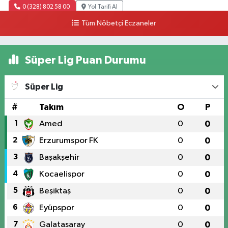
0 (328) 802 58 00
Yol Tarifi Al
Tüm Nöbetçi Eczaneler
Süper Lig Puan Durumu
Süper Lig
#
Takım
O
P
1
Amed
0
0
2
Erzurumspor FK
0
0
3
Başakşehir
0
0
4
Kocaelispor
0
0
5
Beşiktaş
0
0
6
Eyüpspor
0
0
7
Galatasaray
0
0