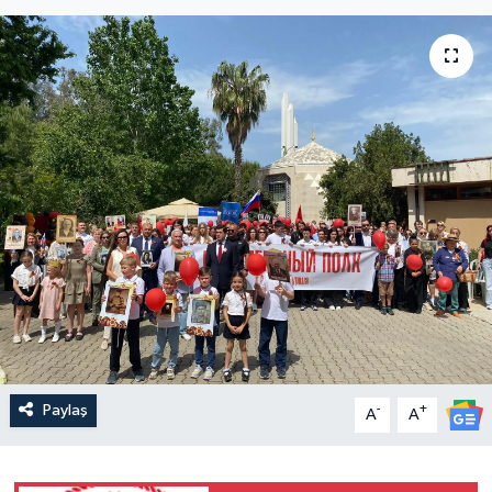
Paylaş
-
+
A
A