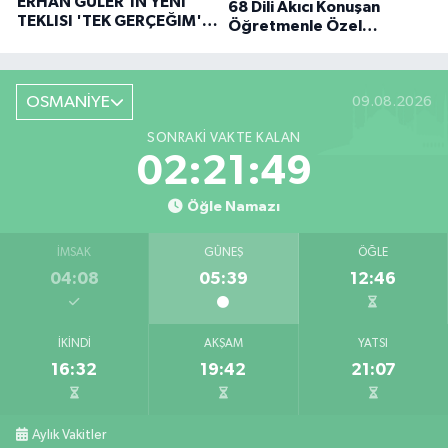
ERHAN GÜLER'IN YENI
68 Dili Akıcı Konuşan
TEKLISI 'TEK GERÇEĞIM'LE
Öğretmenle Özel
BÜYÜK DÖNÜŞÜ
Röportaj
OSMANİYE
09.08.2026
SONRAKI VAKTE KALAN
02:21:48
Öğle Namazı
İMSAK
GÜNEŞ
ÖĞLE
04:08
05:39
12:46
İKINDI
AKŞAM
YATSI
16:32
19:42
21:07
Aylık Vakitler