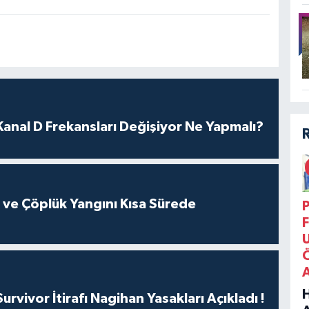
nal D Frekansları Değişiyor Ne Yapmalı?
k ve Çöplük Yangını Kısa Sürede
P
F
vivor İtirafı Nagihan Yasakları Açıkladı !