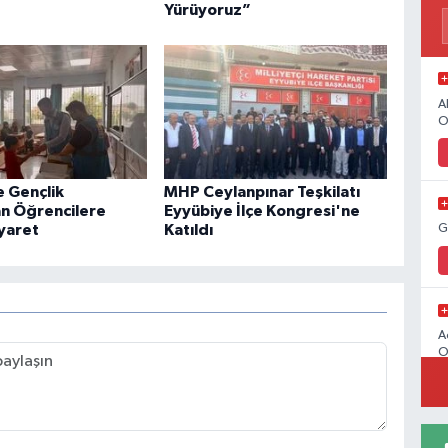
Yürüyoruz”
A
O
e Gençlik
MHP Ceylanpınar Teşkilatı
an Öğrencilere
Eyyübiye İlçe Kongresi'ne
G
iyaret
Katıldı
A
O