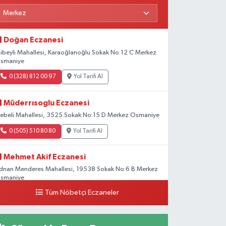
Doğan Eczanesi
libeyli Mahallesi, Karaoğlanoğlu Sokak No:12 C Merkez
smaniye
0 (328) 812 00 97
Yol Tarifi Al
Müderrısoglu Eczanesi
ebeli Mahallesi, 3525.Sokak No:15 D Merkez Osmaniye
0 (505) 510 80 80
Yol Tarifi Al
Mehmet Akif Eczanesi
dnan Menderes Mahallesi, 19538 Sokak No:6 B Merkez
smaniye
Tüm Nöbetçi Eczaneler
0 (328) 802 58 00
Yol Tarifi Al