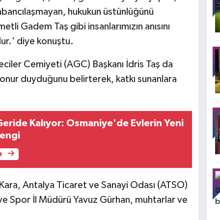
yabancılaşmayan, hukukun üstünlüğünü
etli Gadem Taş gibi insanlarımızın anısını
r.' diye konuştu.
iler Cemiyeti (AGC) Başkanı İdris Taş da
 onur duyduğunu belirterek, katkı sunanlara
Geride Kalıyor: Osmaniye'de Evlerin Yeni
engi
e
ara, Antalya Ticaret ve Sanayi Odası (ATSO)
ve Spor İl Müdürü Yavuz Gürhan, muhtarlar ve