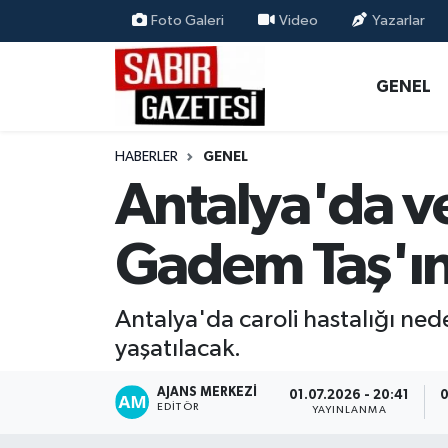
Foto Galeri
Video
Yazarlar
GENEL
Osmaniye Nöbetçi Eczaneler
GENEL
ÖZEL HABER
Osmaniye Hava Durumu
HABERLER
GENEL
OSMANİYE
Osmaniye Trafik Yoğunluk Haritası
Antalya'da ve
MAGAZİN
Süper Lig Puan Durumu ve Fikstür
Gadem Taş'ın 
EKONOMİ
Tüm Manşetler
Antalya'da caroli hastalığı ned
SPOR
Son Dakika Haberleri
yaşatılacak.
RESMİ İLANLAR
Haber Arşivi
AJANS MERKEZI
01.07.2026 - 20:41
0
EDITÖR
YAYINLANMA