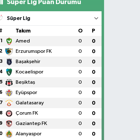
Süper Lig Puan Durumu
Süper Lig
#
Takım
O
P
1
Amed
0
0
2
Erzurumspor FK
0
0
3
Başakşehir
0
0
4
Kocaelispor
0
0
5
Beşiktaş
0
0
6
Eyüpspor
0
0
7
Galatasaray
0
0
8
Çorum FK
0
0
9
Gaziantep FK
0
0
0
Alanyaspor
0
0