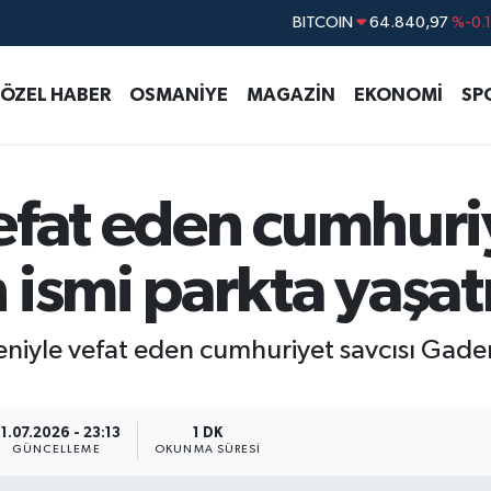
DOLAR
47,7436
%0.
EURO
55,2510
%0.
ÖZEL HABER
OSMANİYE
MAGAZİN
EKONOMİ
SP
STERLİN
64,4811
%0.
GRAM ALTIN
6660.55
%
BİST100
13.779
%-
fat eden cumhuriy
BITCOIN
64.840,97
%-0.
ismi parkta yaşat
eniyle vefat eden cumhuriyet savcısı Gade
1.07.2026 - 23:13
1 DK
GÜNCELLEME
OKUNMA SÜRESI