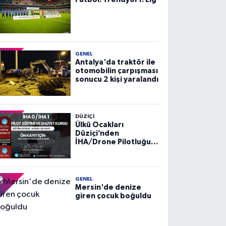
GENEL
Antalya'da traktör ile
otomobilin çarpışması
sonucu 2 kişi yaralandı
DÜZIÇI
Ülkü Ocakları
Düziçi’nden
İHA/Drone Pilotluğu
Eğitimi ve Ehliyet
Kursu
GENEL
Mersin'de denize
giren çocuk boğuldu