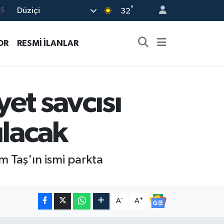
°
Düziçi
18
32
32
OR
RESMİ İLANLAR
38
0
14
et savcısı
15
ılacak
m Taş'ın ismi parkta
-
+
A
A