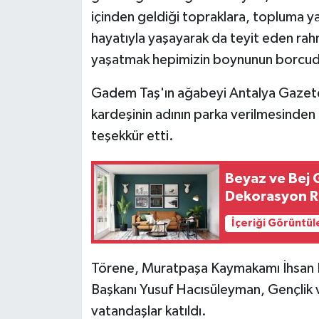
içinden geldiği topraklara, topluma 
hayatıyla yaşayarak da teyit eden rahm
yaşatmak hepimizin boynunun borcudu
Gadem Taş'ın ağabeyi Antalya Gazetec
kardeşinin adının parka verilmesinden
teşekkür etti.
Beyaz ve Bej 
Dekorasyon R
İçeriği Görüntül
Törene, Muratpaşa Kaymakamı İhsan K
Başkanı Yusuf Hacısüleyman, Gençlik 
vatandaşlar katıldı.