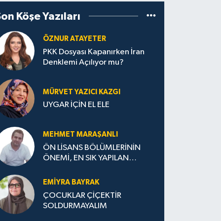
Son Köşe Yazıları
ÖZNUR ATAYETER
PKK Dosyası Kapanırken İran
Denklemi Açılıyor mu?
MÜRVET YAZICI KAZGI
UYGAR İÇİN EL ELE
MEHMET MARAŞANLI
ÖN LİSANS BÖLÜMLERİNİN
ÖNEMİ, EN SIK YAPILAN
HATALAR VE DOĞRU TERCİH
STRATEJİLERİ
EMIYRA BAYRAK
ÇOCUKLAR ÇİÇEKTİR
SOLDURMAYALIM