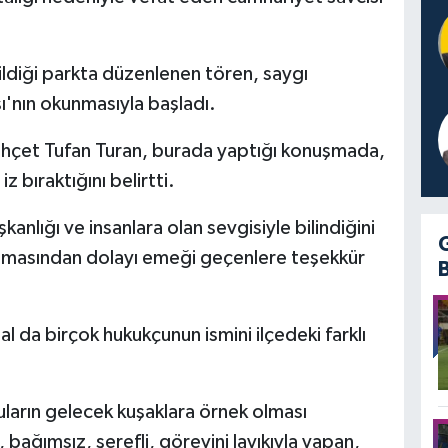
ildiği parkta düzenlenen tören, saygı
ı'nın okunmasıyla başladı.
ehçet Tufan Turan, burada yaptığı konuşmada,
z bıraktığını belirtti.
şkanlığı ve insanlara olan sevgisiyle bilindiğini
tılmasından dolayı emeği geçenlere teşekkür
 da birçok hukukçunun ismini ilçedeki farklı
uların gelecek kuşaklara örnek olması
 bağımsız, şerefli, görevini layıkıyla yapan,