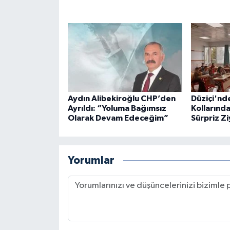
Aydın Alibekiroğlu CHP’den
Düziçi'nd
Ayrıldı: “Yoluma Bağımsız
Kollarınd
Olarak Devam Edeceğim”
Sürpriz Z
Yorumlar