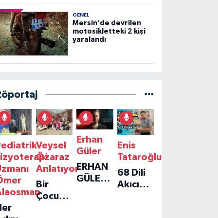
GENEL
Mersin'de devrilen
motosikletteki 2 kişi
yaralandı
Röportaj
Erhan
ediatrik
Veysel
Enis
Güler
izyoterapi
Özaraz
Tataroğlu
ERHAN
Uzmanı
Anlatıyor
68 Dili
GÜLER'IN
Ömer
Bir
Akıcı
YENI
Alaosman
Çocuğun
Konuşan
TEKLISI
Her
Umudu,
Öğretmenle
'TEK