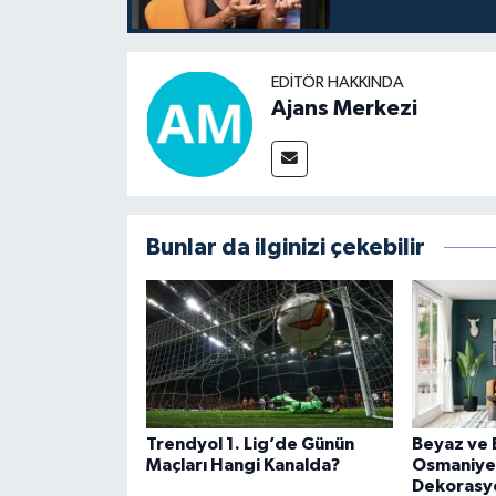
EDITÖR HAKKINDA
Ajans Merkezi
Bunlar da ilginizi çekebilir
Trendyol 1. Lig’de Günün
Beyaz ve 
Maçları Hangi Kanalda?
Osmaniye'
Dekorasy