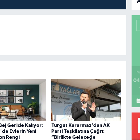
B
P
H
İM
04
Bej Geride Kalıyor:
Turgut Kararmaz’dan AK
de Evlerin Yeni
Parti Teşkilatına Çağrı:
on Rengi
“Birlikte Geleceğe