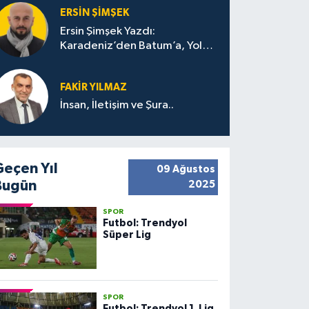
ERSIN ŞIMŞEK
Ersin Şimşek Yazdı:
Karadeniz’den Batum’a, Yolun
Bana Bıraktıkları
FAKIR YILMAZ
İnsan, İletişim ve Şura..
Geçen Yıl
09 Ağustos
Bugün
2025
SPOR
Futbol: Trendyol
Süper Lig
SPOR
Futbol: Trendyol 1. Lig