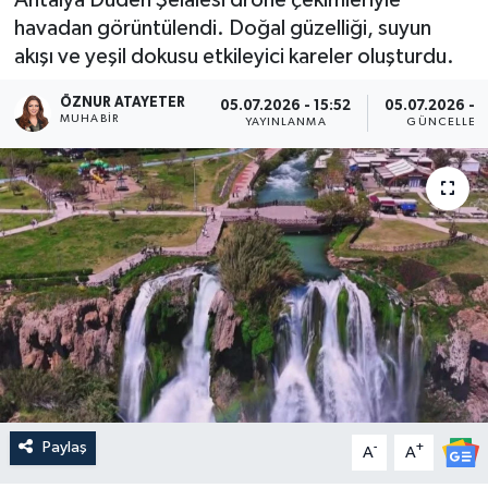
havadan görüntülendi. Doğal güzelliği, suyun
akışı ve yeşil dokusu etkileyici kareler oluşturdu.
ÖZNUR ATAYETER
05.07.2026 - 15:52
05.07.2026 - 1
MUHABIR
YAYINLANMA
GÜNCELLEM
Paylaş
-
+
A
A