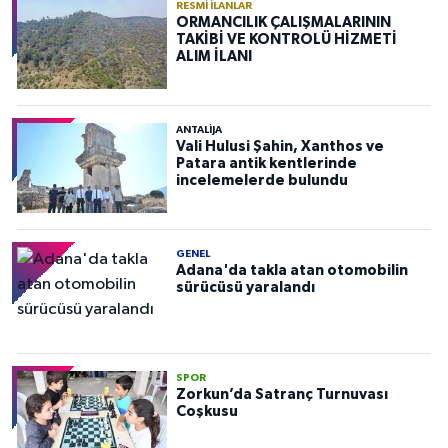
RESMI İLANLAR
ORMANCILIK ÇALIŞMALARININ
TAKİBİ VE KONTROLÜ HİZMETİ
ALIM İLANI
ANTALIJA
Vali Hulusi Şahin, Xanthos ve
Patara antik kentlerinde
incelemelerde bulundu
GENEL
Adana'da takla atan otomobilin
sürücüsü yaralandı
SPOR
Zorkun’da Satranç Turnuvası
Coşkusu