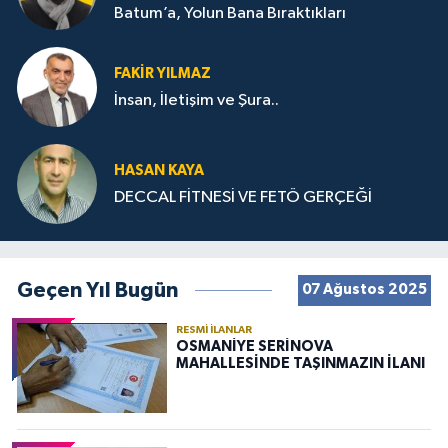
Batum’a, Yolun Bana Bıraktıkları
FAKIR YILMAZ
İnsan, İletişim ve Şura..
HASAN KAYA
DECCAL FİTNESİ VE FETÖ GERÇEĞİ
Geçen Yıl Bugün
07 Ağustos 2025
RESMI İLANLAR
OSMANİYE SERİNOVA
MAHALLESİNDE TAŞINMAZIN İLANI