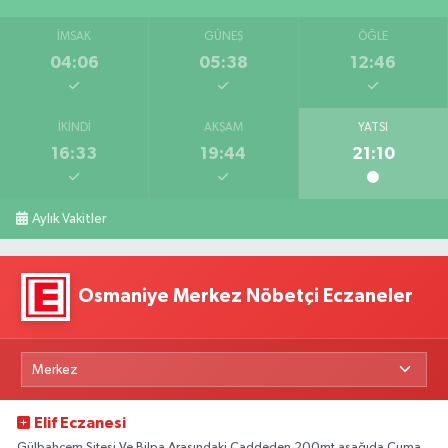
İMSAK
GÜNEŞ
ÖĞLE
04:06
05:38
12:46
İKINDI
AKŞAM
YATSI
16:33
19:44
21:10
Aylık Vakitler
Osmaniye Merkez Nöbetçi Eczaneler
Elif Eczanesi
Gülbahçem Sitesi Ve Bilpa Arasındaki Caddeden 200mt aşağıda Cuma