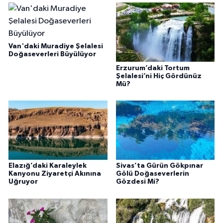
Van'daki Muradiye Şelalesi
Doğaseverleri Büyülüyor
Erzurum’daki Tortum
Şelalesi’ni Hiç Gördünüz
Mü?
Elazığ’daki Karaleylek
Sivas’ta Gürün Gökpınar
Kanyonu Ziyaretçi Akınına
Gölü Doğaseverlerin
Uğruyor
Gözdesi Mi?