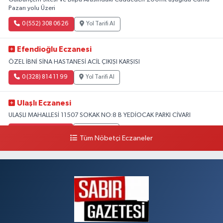
Pazarı yolu Üzeri
0 (552) 308 06 26
Yol Tarifi Al
Efendioğlu Eczanesi
ÖZEL İBNİ SİNA HASTANESİ ACİL ÇIKIŞI KARŞISI
0 (328) 814 11 99
Yol Tarifi Al
Ulaşlı Eczanesi
ULAŞLI MAHALLESİ 11507 SOKAK NO:8 B YEDİOCAK PARKI CİVARI
0 (546) 158 81 80
Yol Tarifi Al
Tüm Nöbetçi Eczaneler