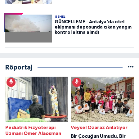
GENEL
GÜNCELLEME - Antalya'da otel
ekipmanı deposunda çıkan yangın
kontrol altına alındı
Röportaj
Pediatrik Fizyoterapi
Veysel Özaraz Anlatıyor
Uzmanı Ömer Alaosman
Bir Çocuğun Umudu, Bir