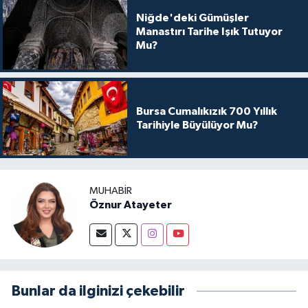
Niğde'deki Gümüşler
Manastırı Tarihe Işık Tutuyor
Mu?
Bursa Cumalıkızık 700 Yıllık
Tarihiyle Büyülüyor Mu?
MUHABIR
Öznur Atayeter
Bunlar da ilginizi çekebilir