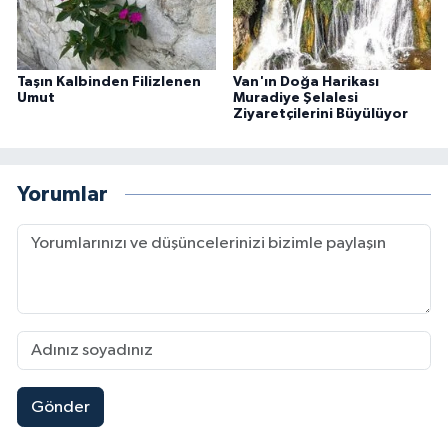
Taşın Kalbinden Filizlenen
Van'ın Doğa Harikası
Umut
Muradiye Şelalesi
Ziyaretçilerini Büyülüyor
Yorumlar
Gönder