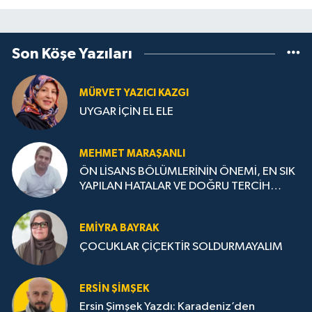
Son Köşe Yazıları
MÜRVET YAZICI KAZGI
UYGAR İÇİN EL ELE
MEHMET MARAŞANLI
ÖN LİSANS BÖLÜMLERİNİN ÖNEMİ, EN SIK
YAPILAN HATALAR VE DOĞRU TERCİH
STRATEJİLERİ
EMIYRA BAYRAK
ÇOCUKLAR ÇİÇEKTİR SOLDURMAYALIM
ERSIN ŞIMŞEK
Ersin Şimşek Yazdı: Karadeniz’den