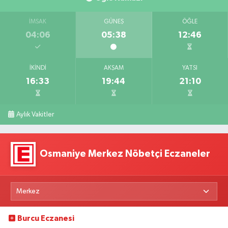
İMSAK
GÜNEŞ
ÖĞLE
04:06
05:38
12:46
İKINDI
AKŞAM
YATSI
16:33
19:44
21:10
Aylık Vakitler
Osmaniye Merkez Nöbetçi Eczaneler
Burcu Eczanesi