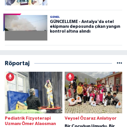
GENEL
GÜNCELLEME - Antalya'da otel
ekipmanı deposunda çıkan yangın
kontrol altına alındı
Röportaj
Pediatrik Fizyoterapi
Veysel Özaraz Anlatıyor
Uzmanı Ömer Alaosman
Bir Çocuğun Umudu, Bir