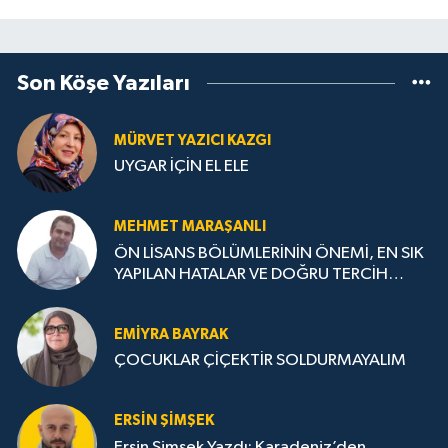
Son Köşe Yazıları
MÜRVET YAZICI KAZGI
UYGAR İÇİN EL ELE
MEHMET MARAŞANLI
ÖN LİSANS BÖLÜMLERİNİN ÖNEMİ, EN SIK
YAPILAN HATALAR VE DOĞRU TERCİH
STRATEJİLERİ
EMIYRA BAYRAK
ÇOCUKLAR ÇİÇEKTİR SOLDURMAYALIM
ERSIN ŞIMŞEK
Ersin Şimşek Yazdı: Karadeniz’den