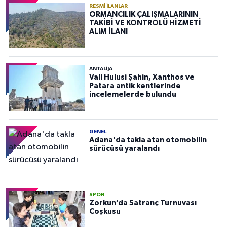
RESMI İLANLAR
ORMANCILIK ÇALIŞMALARININ
TAKİBİ VE KONTROLÜ HİZMETİ
ALIM İLANI
ANTALIJA
Vali Hulusi Şahin, Xanthos ve
Patara antik kentlerinde
incelemelerde bulundu
GENEL
Adana'da takla atan otomobilin
sürücüsü yaralandı
SPOR
Zorkun’da Satranç Turnuvası
Coşkusu