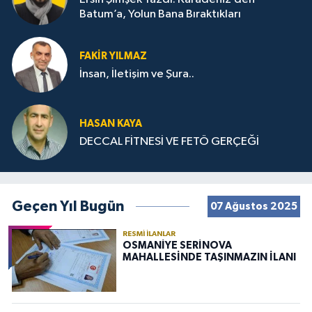
Batum’a, Yolun Bana Bıraktıkları
FAKIR YILMAZ
İnsan, İletişim ve Şura..
HASAN KAYA
DECCAL FİTNESİ VE FETÖ GERÇEĞİ
Geçen Yıl Bugün
07 Ağustos 2025
RESMI İLANLAR
OSMANİYE SERİNOVA
MAHALLESİNDE TAŞINMAZIN İLANI