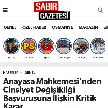
GENEL
Osmaniye Nöbetçi Eczaneler
GENEL
ÖZEL HABER
OSMANİYE
MAGAZİN
E
ÖZEL HABER
Osmaniye Hava Durumu
OSMANİYE
Osmaniye Trafik Yoğunluk Haritası
MAGAZİN
Süper Lig Puan Durumu ve Fikstür
Hatay
Eğitim
Spor
Osmaniye
Düziçi
Gündem
EKONOMİ
Tüm Manşetler
HABERLER
GENEL
Anayasa Mahkemesi'nden
SPOR
Son Dakika Haberleri
Cinsiyet Değişikliği
RESMİ İLANLAR
Haber Arşivi
Başvurusuna İlişkin Kritik
Karar