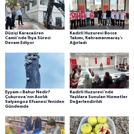
Düziçi Karacaören
Kadirli Huzurevi Bocce
Camii'nde İhya Süreci
Takımı, Kahramanmaraş'ı
Devam Ediyor
Ağırladı
Eyyam-ı Bahur Nedir?
Kadirli Huzurevi'nde
Çukurova'nın Asırlık
Yaşlılara Sunulan Hizmetler
Salyangoz Efsanesi Yeniden
Değerlendirildi
Gündemde