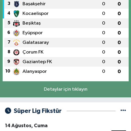
3
Başakşehir
0
0
4
Kocaelispor
0
0
5
Beşiktaş
0
0
6
Eyüpspor
0
0
7
Galatasaray
0
0
8
Çorum FK
0
0
9
Gaziantep FK
0
0
10
Alanyaspor
0
0
Detaylar için tıklayın
Süper Lig Fikstür
14 Ağustos, Cuma