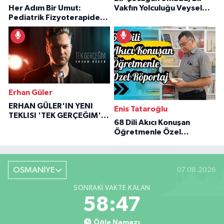
Her Adım Bir Umut:
Vakfın Yolculuğu Veysel
Pediatrik Fizyoterapiden
Özaraz Anlatıyor
İlham Veren Hikâyeler
Erhan Güler
ERHAN GÜLER'IN YENI
Enis Tataroğlu
TEKLISI 'TEK GERÇEĞIM'LE
68 Dili Akıcı Konuşan
BÜYÜK DÖNÜŞÜ
Öğretmenle Özel
Röportaj
OSMANİYE
07.08.2026
SONRAKI VAKTE KALAN
58:46
Öğle Namazı