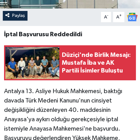
Paylaş
-
+
A
A
İptal Başvurusu Reddedildi
Düziçi'nde Birlik Mesajı:
Mustafa İba ve AK
Partili İsimler Buluştu
Antalya 13. Asliye Hukuk Mahkemesi, baktığı
davada Türk Medeni Kanunu'nun cinsiyet
değişikliğini düzenleyen 40. maddesinin
Anayasa'ya aykırı olduğu gerekçesiyle iptal
istemiyle Anayasa Mahkemesi'ne başvurdu.
Başvuruyu değerlendiren Yüksek Mahkeme,