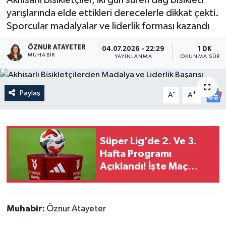
yarışlarında elde ettikleri derecelerle dikkat çekti.
Sporcular madalyalar ve liderlik forması kazandı
ÖZNUR ATAYETER
04.07.2026 - 22:29
1 DK
MUHABIR
YAYINLANMA
OKUNMA SÜRES
Paylaş
-
+
A
A
Süper Lig’de 2. Ve 3.
Hafta Programı
Açıklandı! İşte Maç
Tarihleri
Muhabir:
Öznur Atayeter