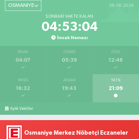
OSMANİYE
08.08.2026
SONRAKI VAKTE KALAN
04:53:03
İmsak Namazı
İMSAK
GÜNEŞ
ÖĞLE
04:07
05:39
12:46
İKINDI
AKŞAM
YATSI
16:32
19:43
21:09
Aylık Vakitler
Osmaniye Merkez Nöbetçi Eczaneler