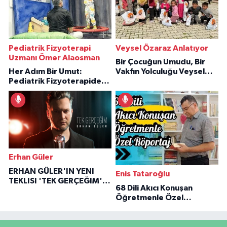
Pediatrik Fizyoterapi
Veysel Özaraz Anlatıyor
Uzmanı Ömer Alaosman
Bir Çocuğun Umudu, Bir
Her Adım Bir Umut:
Vakfın Yolculuğu Veysel
Pediatrik Fizyoterapiden
Özaraz Anlatıyor
İlham Veren Hikâyeler
Erhan Güler
ERHAN GÜLER'IN YENI
Enis Tataroğlu
TEKLISI 'TEK GERÇEĞIM'LE
68 Dili Akıcı Konuşan
BÜYÜK DÖNÜŞÜ
Öğretmenle Özel
Röportaj