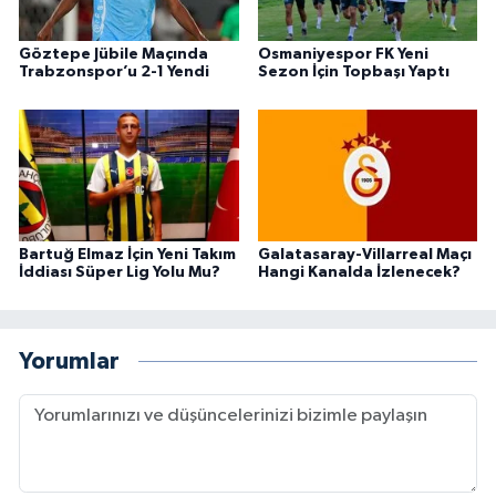
Göztepe Jübile Maçında
Osmaniyespor FK Yeni
Trabzonspor’u 2-1 Yendi
Sezon İçin Topbaşı Yaptı
Bartuğ Elmaz İçin Yeni Takım
Galatasaray-Villarreal Maçı
İddiası Süper Lig Yolu Mu?
Hangi Kanalda İzlenecek?
Yorumlar