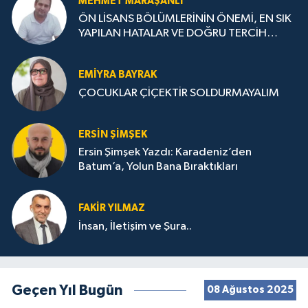
MEHMET MARAŞANLI
ÖN LİSANS BÖLÜMLERİNİN ÖNEMİ, EN SIK
YAPILAN HATALAR VE DOĞRU TERCİH
STRATEJİLERİ
EMIYRA BAYRAK
ÇOCUKLAR ÇİÇEKTİR SOLDURMAYALIM
ERSIN ŞIMŞEK
Ersin Şimşek Yazdı: Karadeniz’den
Batum’a, Yolun Bana Bıraktıkları
FAKIR YILMAZ
İnsan, İletişim ve Şura..
Geçen Yıl Bugün
08 Ağustos 2025