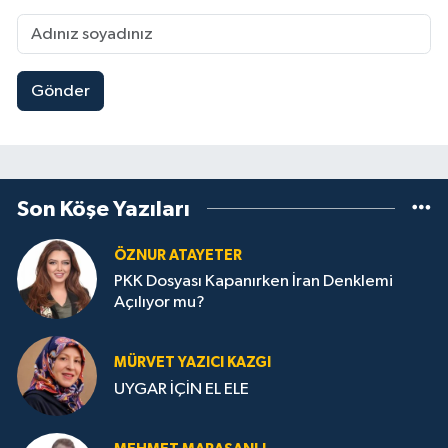
Gönder
Son Köşe Yazıları
ÖZNUR ATAYETER
PKK Dosyası Kapanırken İran Denklemi
Açılıyor mu?
MÜRVET YAZICI KAZGI
UYGAR İÇİN EL ELE