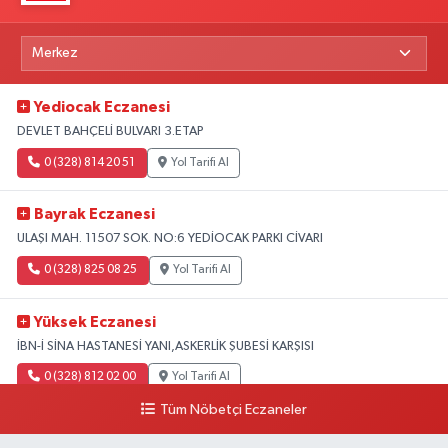
Yediocak Eczanesi
DEVLET BAHÇELİ BULVARI 3.ETAP
0 (328) 814 20 51
Yol Tarifi Al
Bayrak Eczanesi
ULAŞI MAH. 11507 SOK. NO:6 YEDİOCAK PARKI CİVARI
0 (328) 825 08 25
Yol Tarifi Al
Yüksek Eczanesi
İBN-İ SİNA HASTANESİ YANI,ASKERLİK ŞUBESİ KARŞISI
0 (328) 812 02 00
Yol Tarifi Al
Tüm Nöbetçi Eczaneler