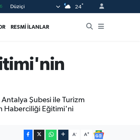
°
Düziçi
24
6
2
OR
RESMİ İLANLAR
2
2
0
itimi'nin
Antalya Şubesi ile Turizm
 Haberciliği Eğitimi'ni
-
+
A
A