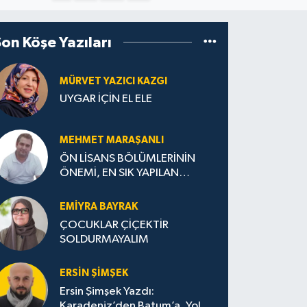
Son Köşe Yazıları
MÜRVET YAZICI KAZGI
UYGAR İÇİN EL ELE
MEHMET MARAŞANLI
ÖN LİSANS BÖLÜMLERİNİN
ÖNEMİ, EN SIK YAPILAN
HATALAR VE DOĞRU TERCİH
STRATEJİLERİ
EMIYRA BAYRAK
ÇOCUKLAR ÇİÇEKTİR
SOLDURMAYALIM
ERSIN ŞIMŞEK
Ersin Şimşek Yazdı:
Karadeniz’den Batum’a, Yolun