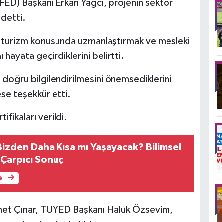
ED) Başkanı Erkan Yağcı, projenin sektör
detti.
ri turizm konusunda uzmanlaştırmak ve mesleki
ayata geçirdiklerini belirtti.
doğru bilgilendirilmesini önemsediklerini
se teşekkür etti.
fikaları verildi.
Bizden Daha Kısa mı Yaşayacak? Bilimsel
Çarpıcı Sonuç
e
met Çınar, TUYED Başkanı Haluk Özsevim,