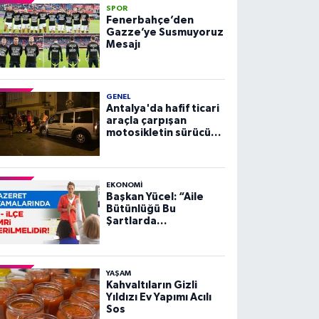
SPOR
Fenerbahçe’den
Gazze’ye Susmuyoruz
Mesajı
GENEL
Antalya'da hafif ticari
araçla çarpışan
motosikletin sürücüsü
yaralandı
EKONOMI
Başkan Yücel: “Aile
Bütünlüğü Bu
Şartlarda
Sağlanamaz”
YAŞAM
Kahvaltıların Gizli
Yıldızı Ev Yapımı Acılı
Sos