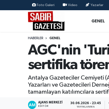
Foto Galeri
Video
Yazarlar
GENEL
Osmaniye Nöbetçi Eczaneler
GENEL
ÖZEL HABER
Osmaniye Hava Durumu
HABERLER
GENEL
OSMANİYE
Osmaniye Trafik Yoğunluk Haritası
AGC'nin 'Turi
MAGAZİN
Süper Lig Puan Durumu ve Fikstür
sertifika tör
EKONOMİ
Tüm Manşetler
Antalya Gazeteciler Cemiyeti (
SPOR
Son Dakika Haberleri
Yazarları ve Gazetecileri Derne
tamamlayan katılımcılara sertifik
RESMİ İLANLAR
Haber Arşivi
AJANS MERKEZI
30.06.2026 - 23:45
EDITÖR
YAYINLANMA