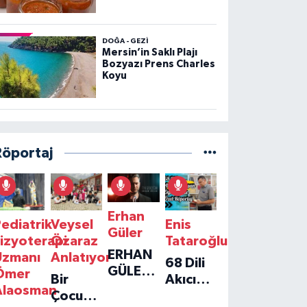
DOĞA - GEZI
Mersin’in Saklı Plajı
Bozyazı Prens Charles
Koyu
Röportaj
Erhan
ediatrik
Veysel
Enis
Güler
izyoterapi
Özaraz
Tataroğlu
ERHAN
Uzmanı
Anlatıyor
68 Dili
GÜLER'IN
Ömer
Bir
Akıcı
YENI
Alaosman
Çocuğun
Konuşan
TEKLISI