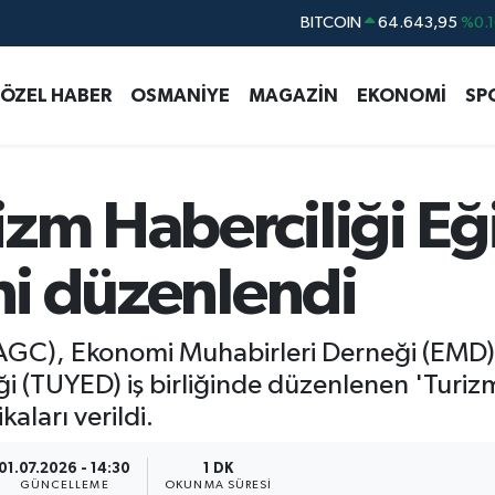
DOLAR
47,6006
%0.0
EURO
55,0250
%0.0
ÖZEL HABER
OSMANİYE
MAGAZİN
EKONOMİ
SP
STERLİN
64,2398
%0.
GRAM ALTIN
6500.87
%0.1
BİST100
13.799
%7
zm Haberciliği Eğ
eni düzenlendi
AGC), Ekonomi Muhabirleri Derneği (EMD) 
ği (TUYED) iş birliğinde düzenlenen 'Turizm
aları verildi.
01.07.2026 - 14:30
1 DK
GÜNCELLEME
OKUNMA SÜRESI