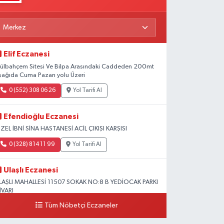
Elif Eczanesi
ülbahçem Sitesi Ve Bilpa Arasındaki Caddeden 200mt
şağıda Cuma Pazarı yolu Üzeri
0 (552) 308 06 26
Yol Tarifi Al
Efendioğlu Eczanesi
ZEL İBNİ SİNA HASTANESİ ACİL ÇIKIŞI KARŞISI
0 (328) 814 11 99
Yol Tarifi Al
Ulaşlı Eczanesi
LAŞLI MAHALLESİ 11507 SOKAK NO:8 B YEDİOCAK PARKI
İVARI
Tüm Nöbetçi Eczaneler
0 (546) 158 81 80
Yol Tarifi Al