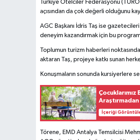
Türkiye Otelciler Federasyonu (TÜROF
açısından da çok değerli olduğunu kay
AGC Başkanı İdris Taş ise gazetecile
deneyim kazandırmak için bu programı h
Toplumun turizm haberleri noktasında 
aktaran Taş, projeye katkı sunan herke
Konuşmaların sonunda kursiyerlere serti
Çocuklarımız 
Araştırmadan 
İçeriği Görüntül
Törene, EMD Antalya Temsilcisi Meh