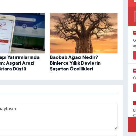
G
a
apı Yatırımlarında
Baobab Ağacı Nedir?
m: Asgari Arazi
Binlerce Yıllık Devlerin
ektara Düştü
Şaşırtan Özellikleri
Ö
U
C