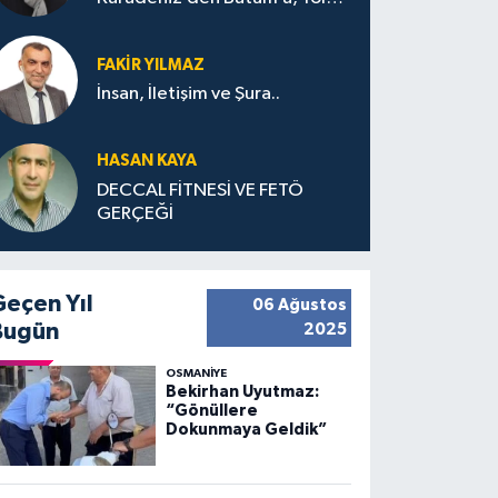
Bana Bıraktıkları
FAKIR YILMAZ
İnsan, İletişim ve Şura..
HASAN KAYA
DECCAL FİTNESİ VE FETÖ
GERÇEĞİ
Geçen Yıl
06 Ağustos
Bugün
2025
OSMANIYE
Bekirhan Uyutmaz:
“Gönüllere
Dokunmaya Geldik”