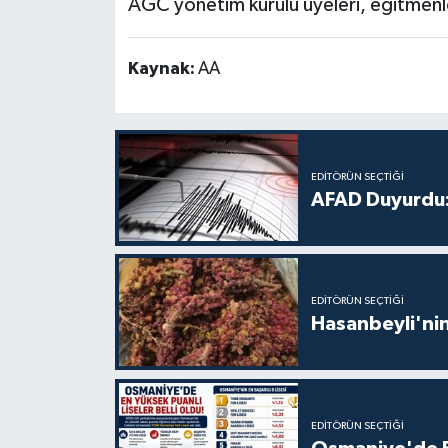
AGC yönetim kurulu üyeleri, eğitmenler
Kaynak:
AA
EDITÖRÜN SEÇTIĞI
AFAD Duyurdu:
EDITÖRÜN SEÇTIĞI
Hasanbeyli'nin
EDITÖRÜN SEÇTIĞI