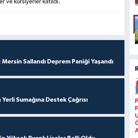
 ve kursiyerler katıldı.
 Mersin Sallandı Deprem Paniği Yaşandı
 Yerli Sumağına Destek Çağrısı
P
F