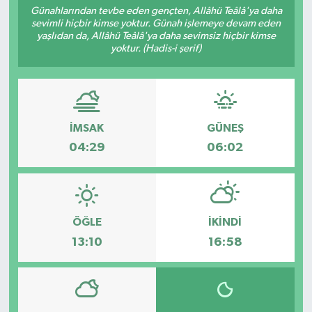
Günahlarından tevbe eden gençten, Allâhü Teâlâ'ya daha
sevimli hiçbir kimse yoktur. Günah işlemeye devam eden
yaşlıdan da, Allâhü Teâlâ'ya daha sevimsiz hiçbir kimse
yoktur. (Hadis-i şerif)
İMSAK
GÜNEŞ
04:29
06:02
ÖĞLE
İKINDI
13:10
16:58