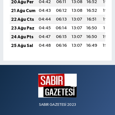
20 Ağu Per
04:42
06:11
13:08
16:52
19:55
21 Ağu Cum
04:43
06:12
13:08
16:52
19:53
22 Ağu Cts
04:44
06:13
13:07
16:51
19:52
23 Ağu Paz
04:45
06:14
13:07
16:50
19:51
24 Ağu Pts
04:47
06:15
13:07
16:50
19:49
25 Ağu Sal
04:48
06:16
13:07
16:49
19:48
SABIR GAZETESİ 2023