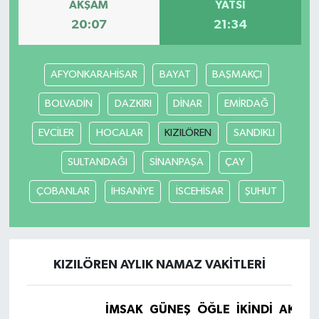
AKŞAM
YATSI
20:07
21:34
AFYONKARAHİSAR
BAYAT
BAŞMAKÇI
BOLVADİN
DAZKIRI
DİNAR
EMİRDAĞ
EVCİLER
HOCALAR
KIZILÖREN
SANDIKLI
SULTANDAĞI
SİNANPAŞA
ÇAY
ÇOBANLAR
İHSANİYE
İSCEHİSAR
ŞUHUT
KIZILÖREN AYLIK NAMAZ VAKITLERI
İMSAK
GÜNEŞ
ÖĞLE
İKINDI
AKŞA