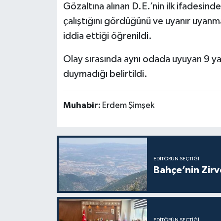
Gözaltına alınan D.E.’nin ilk ifadesin
çalıştığını gördüğünü ve uyanır uyanma
iddia ettiği öğrenildi.
Olay sırasında aynı odada uyuyan 9 yaş
duymadığı belirtildi.
Muhabir:
Erdem Şimşek
EDITÖRÜN SEÇTIĞI
Bahçe’nin Zir
EDITÖRÜN SEÇTIĞI