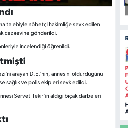
ndı
nma talebiyle nöbetçi hakimliğe sevk edilen
k cezaevine gönderildi.
eriyle incelendiği öğrenildi.
tmişti
P
zi’ni arayan D.E.’nin, annesini öldürdüğünü
F
se sağlık ve polis ekipleri sevk edildi.
nnesi Servet Tekir’in aldığı bıçak darbeleri
tı
B