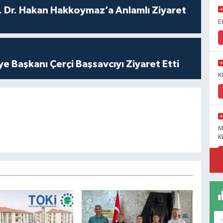
. Dr. Hakan Hakkoymaz’a Anlamlı Ziyaret
E
ye Başkanı Çerçi Başsavcıyı Ziyaret Etti
K
M
K