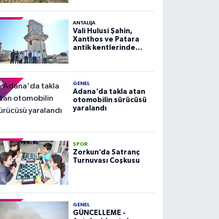
ANTALIJA
Vali Hulusi Şahin,
Xanthos ve Patara
antik kentlerinde
incelemelerde
bulundu
GENEL
Adana'da takla atan
otomobilin sürücüsü
yaralandı
SPOR
Zorkun’da Satranç
Turnuvası Coşkusu
GENEL
GÜNCELLEME -