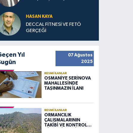
HASAN KAYA
DECCAL FİTNESİ VE FETÖ
GERÇEĞİ
Geçen Yıl
07 Ağustos
Bugün
2025
RESMI İLANLAR
OSMANİYE SERİNOVA
MAHALLESİNDE
TAŞINMAZIN İLANI
RESMI İLANLAR
ORMANCILIK
ÇALIŞMALARININ
TAKİBİ VE KONTROLÜ
HİZMETİ ALIM İLANI