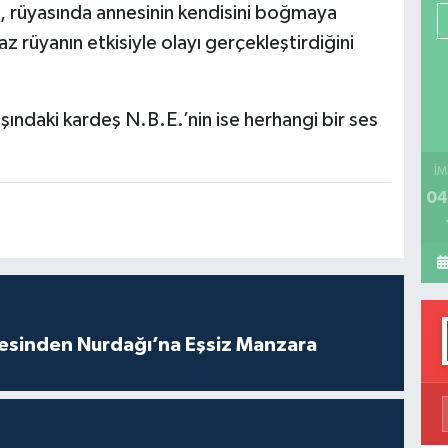
de, rüyasında annesinin kendisini boğmaya
P
z rüyanın etkisiyle olayı gerçekleştirdiğini
H
ındaki kardeş N.B.E.’nin ise herhangi bir ses
İM
04
vesinden Nurdağı’na Eşsiz Manzara