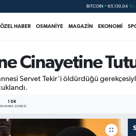
DOLAR
47,7106
%0.1
EURO
55,1652
%0.2
ÖZEL HABER
OSMANİYE
MAGAZİN
EKONOMİ
SP
STERLİN
64,4046
%0.3
GRAM ALTIN
6618.49
%2.1
BİST100
13.773
%-1
e Cinayetine Tut
BITCOIN
65.130,04
%1.
nnesi Servet Tekir’i öldürdüğü gerekçesiyl
tuklandı.
1 DK
KUNMA SÜRESI