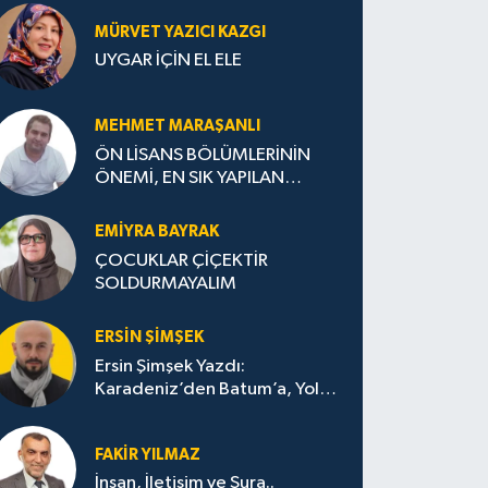
MÜRVET YAZICI KAZGI
UYGAR İÇİN EL ELE
MEHMET MARAŞANLI
ÖN LİSANS BÖLÜMLERİNİN
ÖNEMİ, EN SIK YAPILAN
HATALAR VE DOĞRU TERCİH
STRATEJİLERİ
EMIYRA BAYRAK
ÇOCUKLAR ÇİÇEKTİR
SOLDURMAYALIM
ERSIN ŞIMŞEK
Ersin Şimşek Yazdı:
Karadeniz’den Batum’a, Yolun
Bana Bıraktıkları
FAKIR YILMAZ
İnsan, İletişim ve Şura..