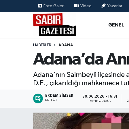
Foto Galeri
Video
Yazarlar
GENEL
Osmaniye Nöbetçi Eczaneler
GENEL
ÖZEL HABER
Osmaniye Hava Durumu
HABERLER
ADANA
OSMANİYE
Osmaniye Trafik Yoğunluk Haritası
Adana’da Ann
MAGAZİN
Süper Lig Puan Durumu ve Fikstür
Adana’nın Saimbeyli ilçesinde a
EKONOMİ
Tüm Manşetler
D.E., çıkarıldığı mahkemece tu
SPOR
Son Dakika Haberleri
ERDEM ŞIMŞEK
30.06.2026 - 16:31
EDITÖR
YAYINLANMA
O
RESMİ İLANLAR
Haber Arşivi