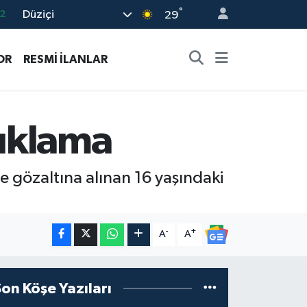
°
Düziçi
7
29
7
OR
RESMİ İLANLAR
5
2
9
uklama
2
e gözaltına alınan 16 yaşındaki
-
+
A
A
Son Köşe Yazıları