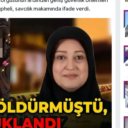
 sorgusunun ardından geniş güvenlik önlemleri
üpheli, savcılık makamında ifade verdi.