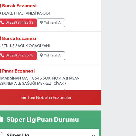
Burak Eczanesi
K DEVLET HASTANESİ KARŞISI
0 (328) 814 83 33
Yol Tarifi Al
Burcu Eczanesi
URTULUŞ SAĞLIK OCAĞI YANI
0 (328) 812 56 78
Yol Tarifi Al
Pınar Eczanesi
İMAR SİNAN MAH. 8546 SOK. NO:4 A (HASAN
ESKİNER AİLE SAĞLIĞI MERKEZİ CİVARI)
0 (328) 826 04 73
Yol Tarifi Al
Tüm Nöbetçi Eczaneler
Süper Lig Puan Durumu
Süper Lig