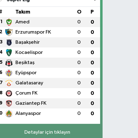
#
Takım
O
P
1
Amed
0
0
2
Erzurumspor FK
0
0
3
Başakşehir
0
0
4
Kocaelispor
0
0
5
Beşiktaş
0
0
6
Eyüpspor
0
0
7
Galatasaray
0
0
8
Çorum FK
0
0
9
Gaziantep FK
0
0
0
Alanyaspor
0
0
Detaylar için tıklayın