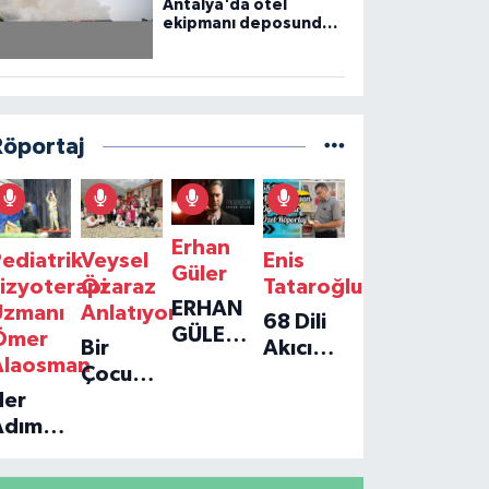
Antalya'da otel
ekipmanı deposunda
çıkan yangın kontrol
altına alındı
Röportaj
Erhan
ediatrik
Veysel
Enis
Güler
izyoterapi
Özaraz
Tataroğlu
ERHAN
Uzmanı
Anlatıyor
68 Dili
GÜLER'IN
Ömer
Bir
Akıcı
YENI
Alaosman
Çocuğun
Konuşan
TEKLISI
Her
Umudu,
Öğretmenle
'TEK
Adım
Bir
Özel
GERÇEĞIM'LE
ir
Vakfın
Röportaj
BÜYÜK
Umut:
Yolculuğu