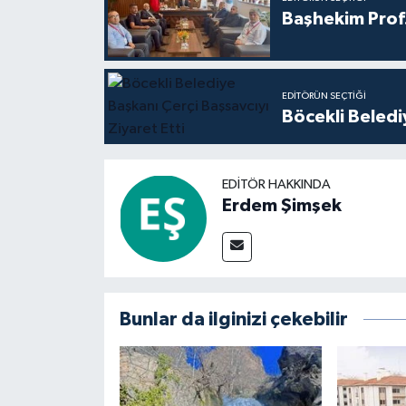
Başhekim Prof
EDITÖRÜN SEÇTIĞI
Böcekli Beledi
EDITÖR HAKKINDA
Erdem Şimşek
Bunlar da ilginizi çekebilir