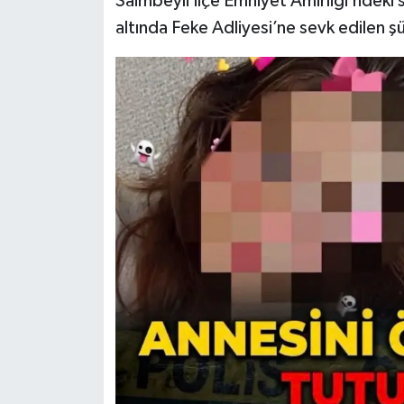
Saimbeyli İlçe Emniyet Amirliği’ndeki
altında Feke Adliyesi’ne sevk edilen ş