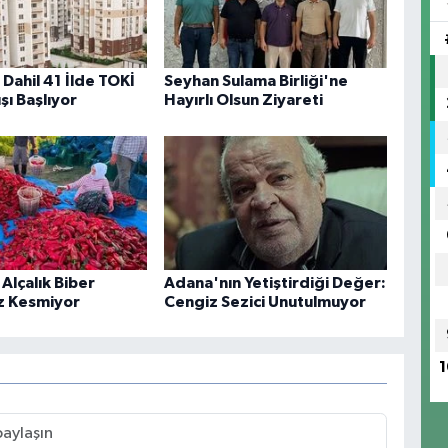
Dahil 41 İlde TOKİ
Seyhan Sulama Birliği'ne
şı Başlıyor
Hayırlı Olsun Ziyareti
Alçalık Biber
Adana'nın Yetiştirdiği Değer:
z Kesmiyor
Cengiz Sezici Unutulmuyor
1