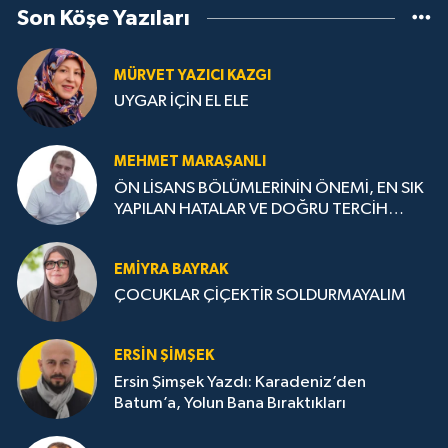
Son Köşe Yazıları
MÜRVET YAZICI KAZGI
UYGAR İÇİN EL ELE
MEHMET MARAŞANLI
ÖN LİSANS BÖLÜMLERİNİN ÖNEMİ, EN SIK
YAPILAN HATALAR VE DOĞRU TERCİH
STRATEJİLERİ
EMIYRA BAYRAK
ÇOCUKLAR ÇİÇEKTİR SOLDURMAYALIM
ERSIN ŞIMŞEK
Ersin Şimşek Yazdı: Karadeniz’den
Batum’a, Yolun Bana Bıraktıkları