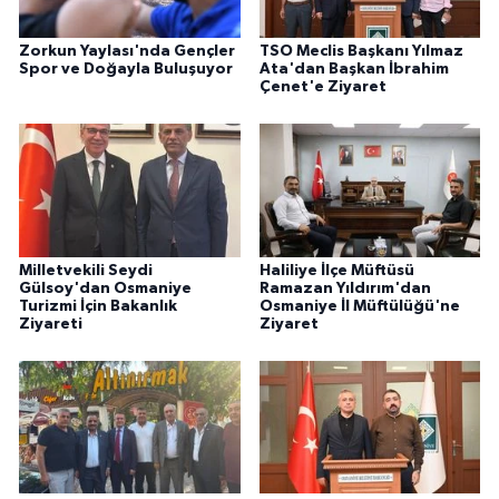
Zorkun Yaylası'nda Gençler
TSO Meclis Başkanı Yılmaz
Spor ve Doğayla Buluşuyor
Ata'dan Başkan İbrahim
Çenet'e Ziyaret
Milletvekili Seydi
Haliliye İlçe Müftüsü
Gülsoy'dan Osmaniye
Ramazan Yıldırım'dan
Turizmi İçin Bakanlık
Osmaniye İl Müftülüğü'ne
Ziyareti
Ziyaret