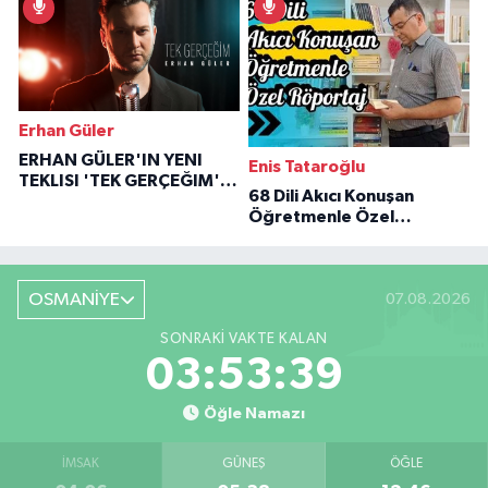
Erhan Güler
ERHAN GÜLER'IN YENI
Enis Tataroğlu
TEKLISI 'TEK GERÇEĞIM'LE
68 Dili Akıcı Konuşan
BÜYÜK DÖNÜŞÜ
Öğretmenle Özel
Röportaj
OSMANİYE
07.08.2026
SONRAKI VAKTE KALAN
03:53:38
Öğle Namazı
İMSAK
GÜNEŞ
ÖĞLE