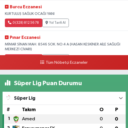
Burcu Eczanesi
KURTULUŞ SAĞLIK OCAĞI YANI
0 (328) 812 56 78
Yol Tarifi Al
Pınar Eczanesi
MİMAR SİNAN MAH. 8546 SOK. NO:4 A (HASAN KESKİNER AİLE SAĞLIĞI
MERKEZİ CİVARI)
0 (328) 826 04 73
Yol Tarifi Al
Tüm Nöbetçi Eczaneler
Süper Lig Puan Durumu
Süper Lig
#
Takım
O
P
1
Amed
0
0