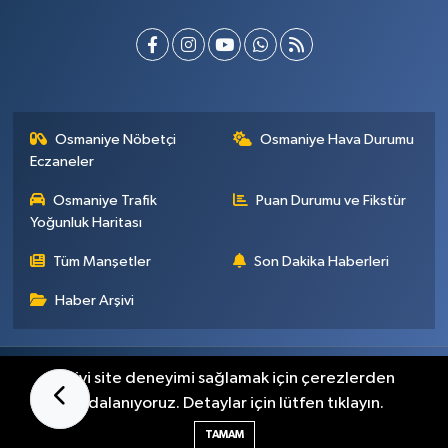
Osmaniye Nöbetçi
Osmaniye Hava Durumu
Eczaneler
Osmaniye Trafik
Puan Durumu ve Fikstür
Yoğunluk Haritası
Tüm Manşetler
Son Dakika Haberleri
Haber Arşivi
Künye
İletişim
Gizlilik Sözleşmesi
En iyi site deneyimi sağlamak için çerezlerden
faydalanıyoruz. Detaylar için lütfen tıklayın.
Haber Yazılımı:
TE Bilişim
TAMAM