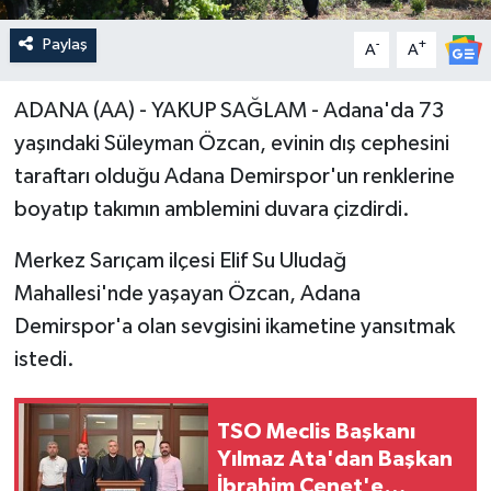
Paylaş
-
+
A
A
ADANA (AA) - YAKUP SAĞLAM - Adana'da 73
yaşındaki Süleyman Özcan, evinin dış cephesini
taraftarı olduğu Adana Demirspor'un renklerine
boyatıp takımın amblemini duvara çizdirdi.
Merkez Sarıçam ilçesi Elif Su Uludağ
Mahallesi'nde yaşayan Özcan, Adana
Demirspor'a olan sevgisini ikametine yansıtmak
istedi.
TSO Meclis Başkanı
Yılmaz Ata'dan Başkan
İbrahim Çenet'e