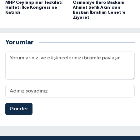
MHP Ceylanpınar Teşkilatı
Osmaniye Baro Başkanı
Halfeti İlçe Kongresi'ne
Ahmet Şefik Akın'dan
Katıldı
Başkan İbrahim Çenet'e
Ziyaret
Yorumlar
Gönder