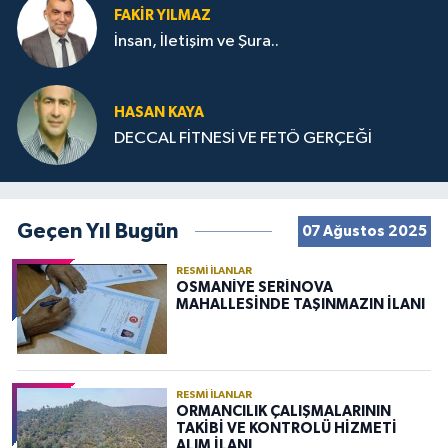
FAKIR YILMAZ
İnsan, İletişim ve Şura..
HASAN KAYA
DECCAL FİTNESİ VE FETÖ GERÇEĞİ
Geçen Yıl Bugün
07 Ağustos 2025
RESMI İLANLAR
OSMANİYE SERİNOVA
MAHALLESİNDE TAŞINMAZIN İLANI
RESMI İLANLAR
ORMANCILIK ÇALIŞMALARININ
TAKİBİ VE KONTROLÜ HİZMETİ
ALIM İLANI