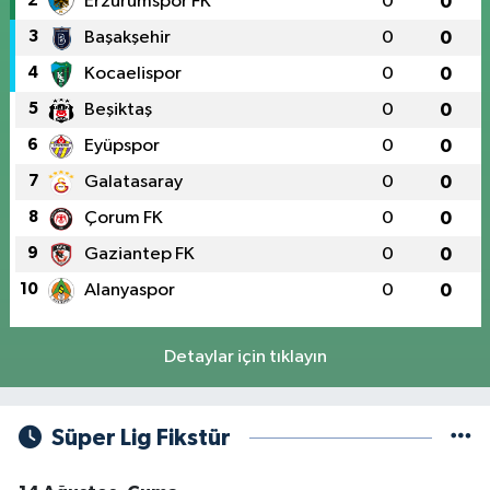
2
Erzurumspor FK
0
0
3
Başakşehir
0
0
4
Kocaelispor
0
0
5
Beşiktaş
0
0
6
Eyüpspor
0
0
7
Galatasaray
0
0
8
Çorum FK
0
0
9
Gaziantep FK
0
0
10
Alanyaspor
0
0
Detaylar için tıklayın
Süper Lig Fikstür