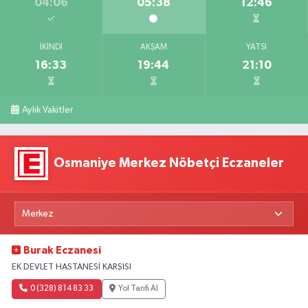
04:06
05:38
12:46
İKINDI
AKŞAM
YATSI
16:33
19:44
21:10
Aylık Vakitler
Osmaniye Merkez Nöbetçi Eczaneler
Burak Eczanesi
EK DEVLET HASTANESİ KARŞISI
0 (328) 814 83 33
Yol Tarifi Al