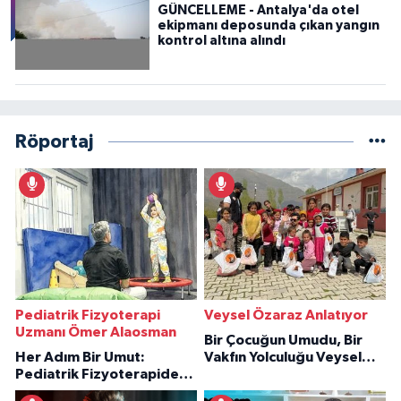
GÜNCELLEME - Antalya'da otel
ekipmanı deposunda çıkan yangın
kontrol altına alındı
Röportaj
Pediatrik Fizyoterapi
Veysel Özaraz Anlatıyor
Uzmanı Ömer Alaosman
Bir Çocuğun Umudu, Bir
Her Adım Bir Umut:
Vakfın Yolculuğu Veysel
Pediatrik Fizyoterapiden
Özaraz Anlatıyor
İlham Veren Hikâyeler