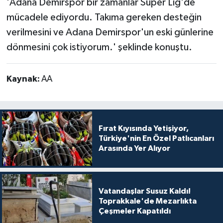
'Adana Demirspor bir zamanlar Süper Lig'de
mücadele ediyordu. Takıma gereken desteğin
verilmesini ve Adana Demirspor'un eski günlerine
dönmesini çok istiyorum.' şeklinde konuştu.
Kaynak:
AA
Fırat Kıyısında Yetişiyor,
Türkiye'nin En Özel Patlıcanları
Arasında Yer Alıyor
Vatandaşlar Susuz Kaldı!
Toprakkale'de Mezarlıkta
Çeşmeler Kapatıldı