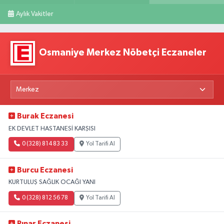
Aylık Vakitler
Osmaniye Merkez Nöbetçi Eczaneler
Burak Eczanesi
EK DEVLET HASTANESİ KARŞISI
0 (328) 814 83 33
Yol Tarifi Al
Burcu Eczanesi
KURTULUŞ SAĞLIK OCAĞI YANI
0 (328) 812 56 78
Yol Tarifi Al
Pınar Eczanesi