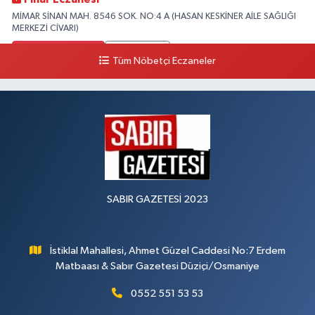
MİMAR SİNAN MAH. 8546 SOK. NO:4 A (HASAN KESKİNER AİLE SAĞLIĞI
MERKEZİ CİVARI)
0 (328) 826 04 73
Yol Tarifi Al
Tüm Nöbetçi Eczaneler
SABIR GAZETESİ 2023
İstiklal Mahallesi, Ahmet Güzel Caddesi No:7 Erdem
Matbaası & Sabır Gazetesi Düziçi/Osmaniye
0552 551 53 53