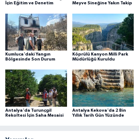
İçin Eğitim ve Denetim
Meyve Sineğine Yakın Takip
Kumluca'daki Yangın
Köprülü Kanyon Milli Park
Bölgesinde Son Durum
Müdürlüğü Kuruldu
Antalya'da Turunçgil
Antalya Kekova'da 2 Bin
Rekoltesi İçin Saha Mesaisi
Yıllık Tarih Gün Yüzünde