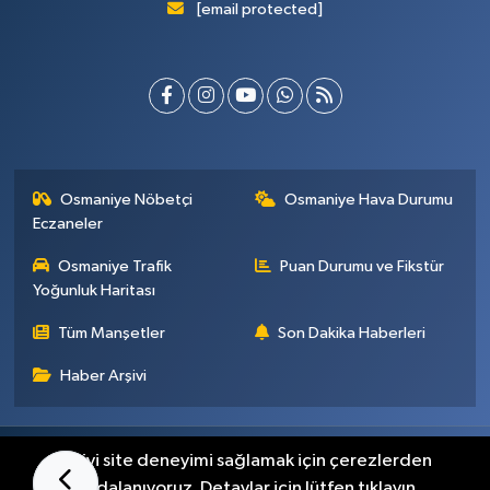
[email protected]
Osmaniye Nöbetçi
Osmaniye Hava Durumu
Eczaneler
Osmaniye Trafik
Puan Durumu ve Fikstür
Yoğunluk Haritası
Tüm Manşetler
Son Dakika Haberleri
Haber Arşivi
Künye
İletişim
Gizlilik Sözleşmesi
En iyi site deneyimi sağlamak için çerezlerden
faydalanıyoruz. Detaylar için lütfen tıklayın.