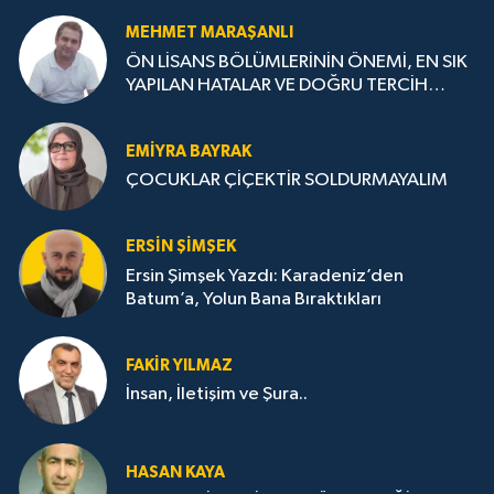
MEHMET MARAŞANLI
ÖN LİSANS BÖLÜMLERİNİN ÖNEMİ, EN SIK
YAPILAN HATALAR VE DOĞRU TERCİH
STRATEJİLERİ
EMIYRA BAYRAK
ÇOCUKLAR ÇİÇEKTİR SOLDURMAYALIM
ERSIN ŞIMŞEK
Ersin Şimşek Yazdı: Karadeniz’den
Batum’a, Yolun Bana Bıraktıkları
FAKIR YILMAZ
İnsan, İletişim ve Şura..
HASAN KAYA