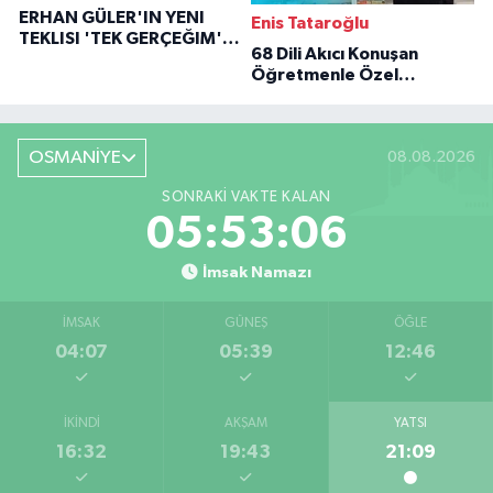
ERHAN GÜLER'IN YENI
Enis Tataroğlu
TEKLISI 'TEK GERÇEĞIM'LE
68 Dili Akıcı Konuşan
BÜYÜK DÖNÜŞÜ
Öğretmenle Özel
Röportaj
OSMANİYE
08.08.2026
SONRAKI VAKTE KALAN
05:53:05
İmsak Namazı
İMSAK
GÜNEŞ
ÖĞLE
04:07
05:39
12:46
İKINDI
AKŞAM
YATSI
16:32
19:43
21:09