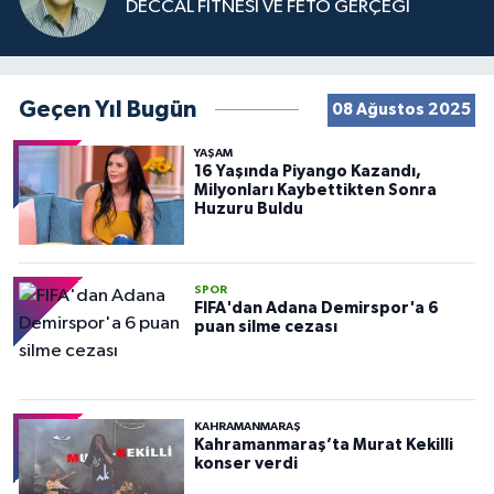
DECCAL FİTNESİ VE FETÖ GERÇEĞİ
Geçen Yıl Bugün
08 Ağustos 2025
YAŞAM
16 Yaşında Piyango Kazandı,
Milyonları Kaybettikten Sonra
Huzuru Buldu
SPOR
FIFA'dan Adana Demirspor'a 6
puan silme cezası
KAHRAMANMARAŞ
Kahramanmaraş’ta Murat Kekilli
konser verdi