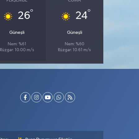
PERŞEMBE
CUMA
°
°
26
24
Güneşli
Güneşli
Nem: %61
Nem: %60
Rüzgar: 10.00 m/s
Rüzgar: 10.61 m/s