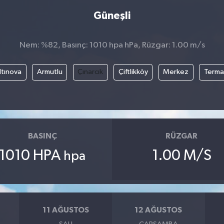
Güneşli
Nem: %82, Basınç: 1010 hpa hPa, Rüzgar: 1.00 m/s
ltınova
Armutlu
Çınarcık
Çiftlikköy
Merkez
Terma
BASINÇ
RÜZGAR
1010 HPA
1.00 M/S
hpa
11 AĞUSTOS
12 AĞUSTOS