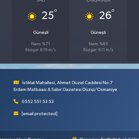
SALI
ÇARŞAMBA
°
°
25
26
Güneşli
Güneşli
Nem: %71
Nem: %65
s
Rüzgar: 8.19 m/s
Rüzgar: 9.11 m/s
İstiklal Mahallesi, Ahmet Güzel Caddesi No:7
Erdem Matbaası & Sabır Gazetesi Düziçi/Osmaniye
0552 551 53 53
[email protected]