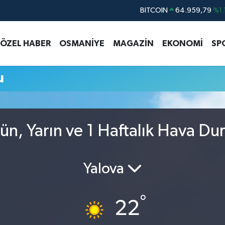
BITCOIN
64.959,79
%1.
DOLAR
47,7436
%0.
ÖZEL HABER
OSMANİYE
MAGAZİN
EKONOMİ
SP
EURO
55,2510
%0.
STERLİN
64,4811
%0.
u
GRAM ALTIN
6660.55
%0.
BİST100
13.779
%-
ün, Yarın ve 1 Haftalık Hava D
Yalova
°
22