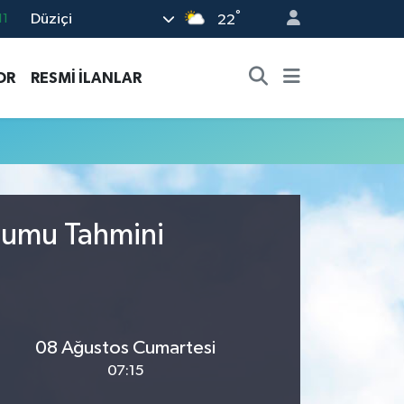
°
Düziçi
11
22
18
OR
RESMİ İLANLAR
32
38
03
14
urumu Tahmini
08 Ağustos Cumartesi
07:15