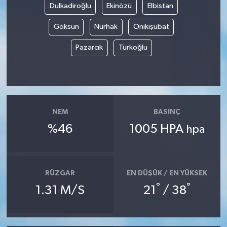
Dulkadiroğlu
Ekinözü
Elbistan
Göksun
Nurhak
Onikişubat
Pazarcık
Türkoğlu
NEM
BASINÇ
%46
1005 HPA
hpa
RÜZGAR
EN DÜŞÜK / EN YÜKSEK
°
°
1.31 M/S
21
/ 38