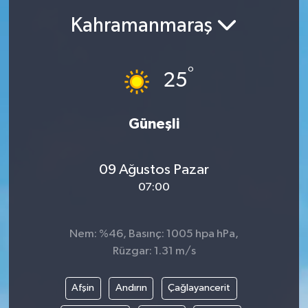
Kahramanmaraş
°
25
Güneşli
09 Ağustos Pazar
07:00
Nem: %46, Basınç: 1005 hpa hPa,
Rüzgar: 1.31 m/s
Afşin
Andırın
Çağlayancerit