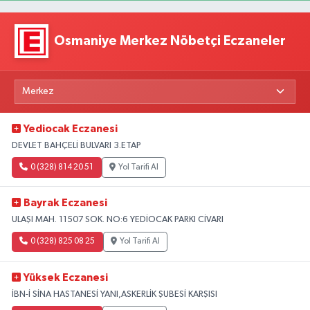
Osmaniye Merkez Nöbetçi Eczaneler
Yediocak Eczanesi
DEVLET BAHÇELİ BULVARI 3.ETAP
0 (328) 814 20 51
Yol Tarifi Al
Bayrak Eczanesi
ULAŞI MAH. 11507 SOK. NO:6 YEDİOCAK PARKI CİVARI
0 (328) 825 08 25
Yol Tarifi Al
Yüksek Eczanesi
İBN-İ SİNA HASTANESİ YANI,ASKERLİK ŞUBESİ KARŞISI