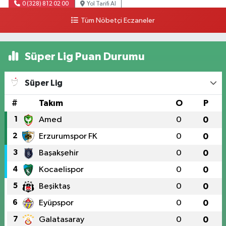
0 (328) 812 02 00
Yol Tarifi Al
Tüm Nöbetçi Eczaneler
Süper Lig Puan Durumu
Süper Lig
#
Takım
O
P
1
Amed
0
0
2
Erzurumspor FK
0
0
3
Başakşehir
0
0
4
Kocaelispor
0
0
5
Beşiktaş
0
0
6
Eyüpspor
0
0
7
Galatasaray
0
0