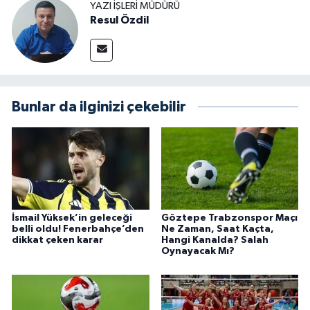
YAZI İŞLERI MÜDÜRÜ
Resul Özdil
Bunlar da ilginizi çekebilir
İsmail Yüksek’in geleceği
Göztepe Trabzonspor Maçı
belli oldu! Fenerbahçe’den
Ne Zaman, Saat Kaçta,
dikkat çeken karar
Hangi Kanalda? Salah
Oynayacak Mı?