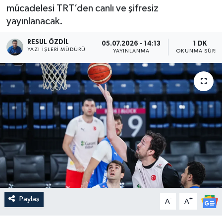
mücadelesi TRT’den canlı ve şifresiz
yayınlanacak.
RESUL ÖZDIL
05.07.2026 - 14:13
1 DK
YAZI İŞLERI MÜDÜRÜ
YAYINLANMA
OKUNMA SÜRES
Paylaş
-
+
A
A