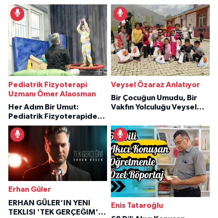
Pediatrik Fizyoterapi
Veysel Özaraz Anlatıyor
Uzmanı Ömer Alaosman
Bir Çocuğun Umudu, Bir
Her Adım Bir Umut:
Vakfın Yolculuğu Veysel
Pediatrik Fizyoterapiden
Özaraz Anlatıyor
İlham Veren Hikâyeler
Erhan Güler
ERHAN GÜLER'IN YENI
Enis Tataroğlu
TEKLISI 'TEK GERÇEĞIM'LE