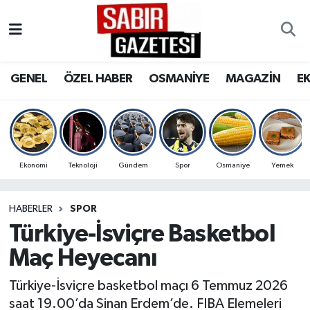
GENEL
Osmaniye Nöbetçi Eczaneler
GENEL
ÖZEL HABER
OSMANİYE
MAGAZİN
E
ÖZEL HABER
Osmaniye Hava Durumu
OSMANİYE
Osmaniye Trafik Yoğunluk Haritası
MAGAZİN
Süper Lig Puan Durumu ve Fikstür
Ekonomi
Teknoloji
Gündem
Spor
Osmaniye
Yemek
EKONOMİ
Tüm Manşetler
HABERLER
SPOR
Türkiye-İsviçre Basketbol
SPOR
Son Dakika Haberleri
Maç Heyecanı
RESMİ İLANLAR
Haber Arşivi
Türkiye-İsviçre basketbol maçı 6 Temmuz 2026
saat 19.00’da Sinan Erdem’de. FIBA Elemeleri