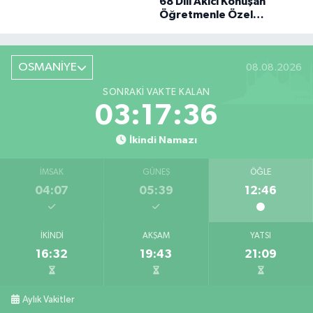
68 Dili Akıcı Konuşan
BÜYÜK DÖNÜŞÜ
Öğretmenle Özel
Röportaj
OSMANİYE
08.08.2026
SONRAKI VAKTE KALAN
03:17:35
İkindi Namazı
İMSAK
GÜNEŞ
ÖĞLE
04:07
05:39
12:46
İKINDI
AKŞAM
YATSI
16:32
19:43
21:09
Aylık Vakitler