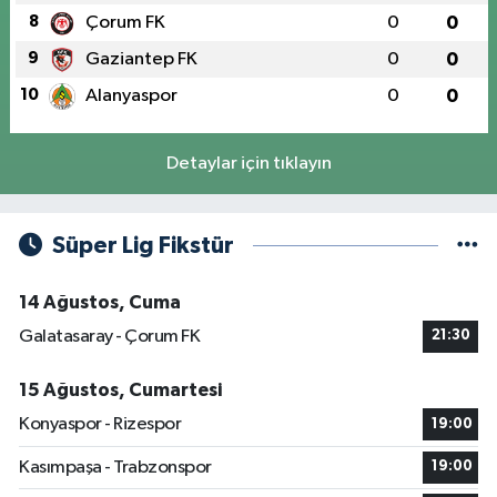
8
Çorum FK
0
0
9
Gaziantep FK
0
0
10
Alanyaspor
0
0
Detaylar için tıklayın
Süper Lig Fikstür
14 Ağustos, Cuma
Galatasaray - Çorum FK
21:30
15 Ağustos, Cumartesi
Konyaspor - Rizespor
19:00
Kasımpaşa - Trabzonspor
19:00