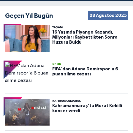
Geçen Yıl Bugün
08 Ağustos 2025
YAŞAM
16 Yaşında Piyango Kazandı,
Milyonları Kaybettikten Sonra
Huzuru Buldu
SPOR
FIFA'dan Adana Demirspor'a 6
puan silme cezası
KAHRAMANMARAŞ
Kahramanmaraş’ta Murat Kekilli
konser verdi