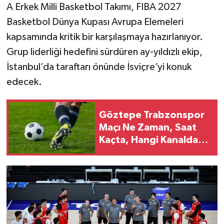
A Erkek Milli Basketbol Takımı, FIBA 2027
Basketbol Dünya Kupası Avrupa Elemeleri
kapsamında kritik bir karşılaşmaya hazırlanıyor.
Grup liderliği hedefini sürdüren ay-yıldızlı ekip,
İstanbul’da taraftarı önünde İsviçre’yi konuk
edecek.
Göztepe Trabzonspor
Maçı Ne Zaman, Saat
Kaçta, Hangi Kanalda?
Salah Oynayacak Mı?