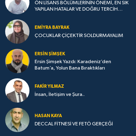
ÖN LİSANS BÖLÜMLERİNİN ÖNEMİ, EN SIK
YAPILAN HATALAR VE DOĞRU TERCİH
STRATEJİLERİ
EMIYRA BAYRAK
ÇOCUKLAR ÇİÇEKTİR SOLDURMAYALIM
ERSIN ŞIMŞEK
Ersin Şimşek Yazdı: Karadeniz’den
Batum’a, Yolun Bana Bıraktıkları
FAKIR YILMAZ
İnsan, İletişim ve Şura..
HASAN KAYA
DECCAL FİTNESİ VE FETÖ GERÇEĞİ