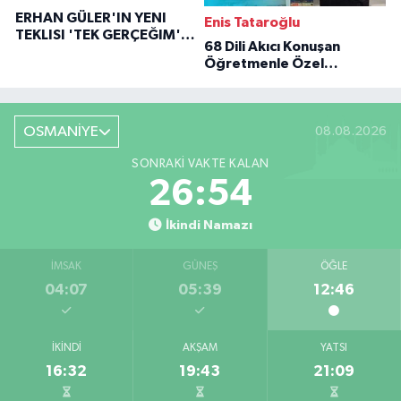
ERHAN GÜLER'IN YENI
Enis Tataroğlu
TEKLISI 'TEK GERÇEĞIM'LE
68 Dili Akıcı Konuşan
BÜYÜK DÖNÜŞÜ
Öğretmenle Özel
Röportaj
OSMANİYE
08.08.2026
SONRAKI VAKTE KALAN
26:53
İkindi Namazı
İMSAK
GÜNEŞ
ÖĞLE
04:07
05:39
12:46
İKINDI
AKŞAM
YATSI
16:32
19:43
21:09