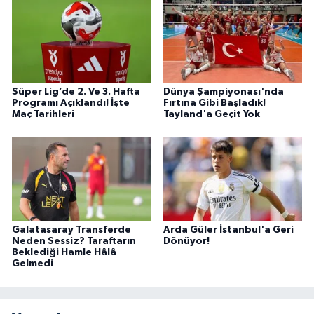
Süper Lig’de 2. Ve 3. Hafta
Dünya Şampiyonası'nda
Programı Açıklandı! İşte
Fırtına Gibi Başladık!
Maç Tarihleri
Tayland'a Geçit Yok
Galatasaray Transferde
Arda Güler İstanbul'a Geri
Neden Sessiz? Taraftarın
Dönüyor!
Beklediği Hamle Hâlâ
Gelmedi