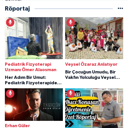
Röportaj
Pediatrik Fizyoterapi
Veysel Özaraz Anlatıyor
Uzmanı Ömer Alaosman
Bir Çocuğun Umudu, Bir
Her Adım Bir Umut:
Vakfın Yolculuğu Veysel
Pediatrik Fizyoterapiden
Özaraz Anlatıyor
İlham Veren Hikâyeler
Erhan Güler