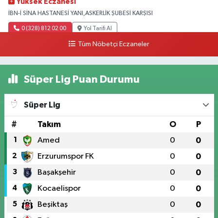
Yüksek Eczanesi
İBN-İ SİNA HASTANESİ YANI,ASKERLİK ŞUBESİ KARŞISI
0 (328) 812 02 00
Yol Tarifi Al
Tüm Nöbetçi Eczaneler
Süper Lig Puan Durumu
Süper Lig
#
Takım
O
P
1
Amed
0
0
2
Erzurumspor FK
0
0
3
Başakşehir
0
0
4
Kocaelispor
0
0
5
Beşiktaş
0
0