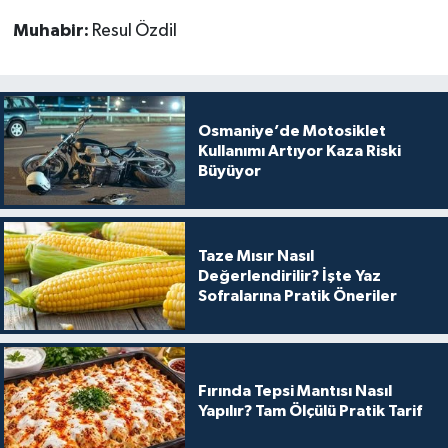
Muhabir:
Resul Özdil
Osmaniye’de Motosiklet
Kullanımı Artıyor Kaza Riski
Büyüyor
Taze Mısır Nasıl
Değerlendirilir? İşte Yaz
Sofralarına Pratik Öneriler
Fırında Tepsi Mantısı Nasıl
Yapılır? Tam Ölçülü Pratik Tarif