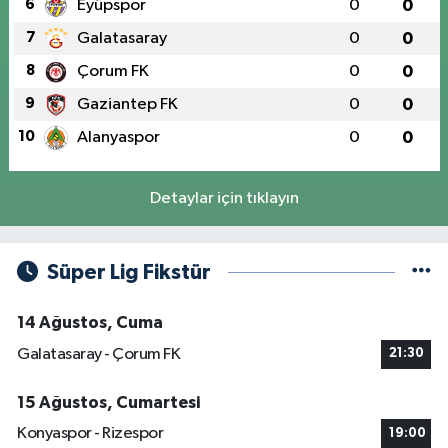
6
Eyüpspor
0
0
7
Galatasaray
0
0
8
Çorum FK
0
0
9
Gaziantep FK
0
0
10
Alanyaspor
0
0
Detaylar için tıklayın
Süper Lig Fikstür
14 Ağustos, Cuma
Galatasaray - Çorum FK
21:30
15 Ağustos, Cumartesi
Konyaspor - Rizespor
19:00