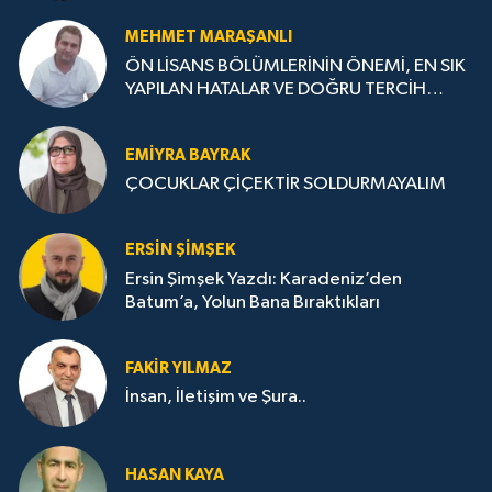
MEHMET MARAŞANLI
ÖN LİSANS BÖLÜMLERİNİN ÖNEMİ, EN SIK
YAPILAN HATALAR VE DOĞRU TERCİH
STRATEJİLERİ
EMIYRA BAYRAK
ÇOCUKLAR ÇİÇEKTİR SOLDURMAYALIM
ERSIN ŞIMŞEK
Ersin Şimşek Yazdı: Karadeniz’den
Batum’a, Yolun Bana Bıraktıkları
FAKIR YILMAZ
İnsan, İletişim ve Şura..
HASAN KAYA