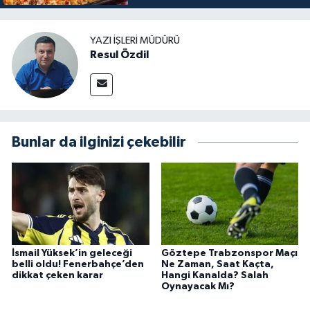
YAZI İŞLERI MÜDÜRÜ
Resul Özdil
Bunlar da ilginizi çekebilir
İsmail Yüksek’in geleceği
Göztepe Trabzonspor Maçı
belli oldu! Fenerbahçe’den
Ne Zaman, Saat Kaçta,
dikkat çeken karar
Hangi Kanalda? Salah
Oynayacak Mı?