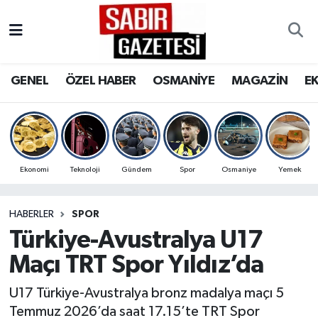
GENEL
Osmaniye Nöbetçi Eczaneler
GENEL
ÖZEL HABER
OSMANİYE
MAGAZİN
E
ÖZEL HABER
Osmaniye Hava Durumu
OSMANİYE
Osmaniye Trafik Yoğunluk Haritası
MAGAZİN
Süper Lig Puan Durumu ve Fikstür
Ekonomi
Teknoloji
Gündem
Spor
Osmaniye
Yemek
EKONOMİ
Tüm Manşetler
HABERLER
SPOR
Türkiye-Avustralya U17
SPOR
Son Dakika Haberleri
Maçı TRT Spor Yıldız’da
RESMİ İLANLAR
Haber Arşivi
U17 Türkiye-Avustralya bronz madalya maçı 5
Temmuz 2026’da saat 17.15’te TRT Spor