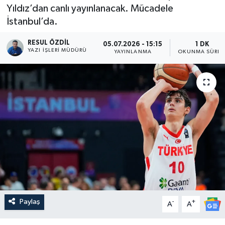
Yıldız’dan canlı yayınlanacak. Mücadele
İstanbul’da.
RESUL ÖZDIL
05.07.2026 - 15:15
1 DK
YAZI İŞLERI MÜDÜRÜ
YAYINLANMA
OKUNMA SÜRES
Paylaş
-
+
A
A