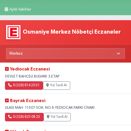
Aylık Vakitler
Osmaniye Merkez Nöbetçi Eczaneler
Yediocak Eczanesi
DEVLET BAHÇELİ BULVARI 3.ETAP
0 (328) 814 20 51
Yol Tarifi Al
Bayrak Eczanesi
ULAŞI MAH. 11507 SOK. NO:6 YEDİOCAK PARKI CİVARI
0 (328) 825 08 25
Yol Tarifi Al