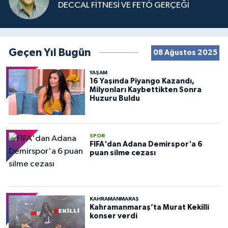
DECCAL FİTNESİ VE FETÖ GERÇEĞİ
Geçen Yıl Bugün
08 Ağustos 2025
YAŞAM
16 Yaşında Piyango Kazandı,
Milyonları Kaybettikten Sonra
Huzuru Buldu
SPOR
FIFA'dan Adana Demirspor'a 6
puan silme cezası
KAHRAMANMARAŞ
Kahramanmaraş’ta Murat Kekilli
konser verdi