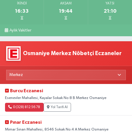
İKINDI
AKŞAM
YATSI
16:33
19:44
21:10
Aylık Vakitler
Osmaniye Merkez Nöbetçi Eczaneler
Burcu Eczanesi
Esenevler Mahallesi, Kayalar Sokak No:8 B Merkez Osmaniye
0 (328) 812 56 78
Yol Tarifi Al
Pınar Eczanesi
Mimar Sinan Mahallesi, 8546 Sokak No:4 A Merkez Osmaniye