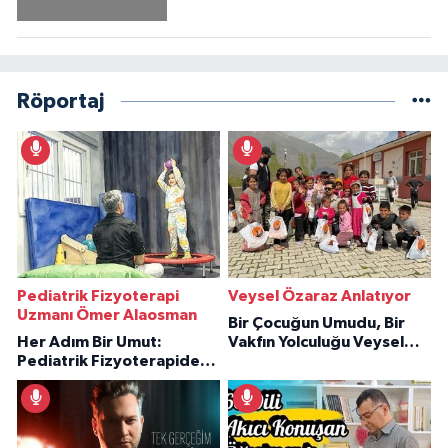
Röportaj
Pediatrik Fizyoterapi
Veysel Özaraz Anlatıyor
Uzmanı Ömer Alaosman
Bir Çocuğun Umudu, Bir
Her Adım Bir Umut:
Vakfın Yolculuğu Veysel
Pediatrik Fizyoterapiden
Özaraz Anlatıyor
İlham Veren Hikâyeler