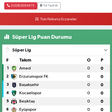
0 (328) 826 04 73
Yol Tarifi Al
Tüm Nöbetçi Eczaneler
Süper Lig Puan Durumu
Süper Lig
#
Takım
O
P
1
Amed
0
0
2
Erzurumspor FK
0
0
3
Başakşehir
0
0
4
Kocaelispor
0
0
5
Beşiktaş
0
0
6
Eyüpspor
0
0