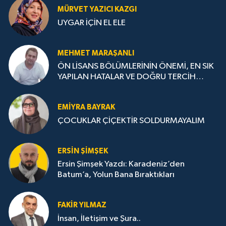
MÜRVET YAZICI KAZGI
UYGAR İÇİN EL ELE
MEHMET MARAŞANLI
ÖN LİSANS BÖLÜMLERİNİN ÖNEMİ, EN SIK
YAPILAN HATALAR VE DOĞRU TERCİH
STRATEJİLERİ
EMIYRA BAYRAK
ÇOCUKLAR ÇİÇEKTİR SOLDURMAYALIM
ERSIN ŞIMŞEK
Ersin Şimşek Yazdı: Karadeniz’den
Batum’a, Yolun Bana Bıraktıkları
FAKIR YILMAZ
İnsan, İletişim ve Şura..