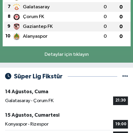
7
Galatasaray
0
0
8
Çorum FK
0
0
9
Gaziantep FK
0
0
10
Alanyaspor
0
0
Detaylar için tıklayın
Süper Lig Fikstür
14 Ağustos, Cuma
Galatasaray - Çorum FK
21:30
15 Ağustos, Cumartesi
Konyaspor - Rizespor
19:00