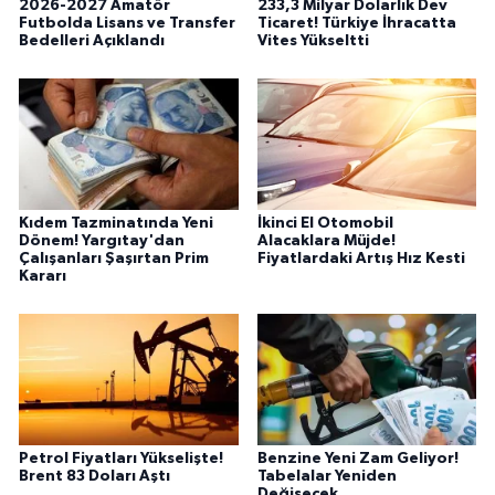
2026-2027 Amatör
233,3 Milyar Dolarlık Dev
Futbolda Lisans ve Transfer
Ticaret! Türkiye İhracatta
Bedelleri Açıklandı
Vites Yükseltti
Kıdem Tazminatında Yeni
İkinci El Otomobil
Dönem! Yargıtay'dan
Alacaklara Müjde!
Çalışanları Şaşırtan Prim
Fiyatlardaki Artış Hız Kesti
Kararı
Petrol Fiyatları Yükselişte!
Benzine Yeni Zam Geliyor!
Brent 83 Doları Aştı
Tabelalar Yeniden
Değişecek