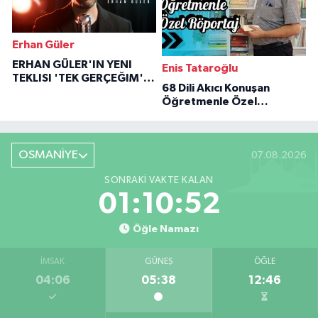
Erhan Güler
ERHAN GÜLER'IN YENI
Enis Tataroğlu
TEKLISI 'TEK GERÇEĞIM'LE
68 Dili Akıcı Konuşan
BÜYÜK DÖNÜŞÜ
Öğretmenle Özel
Röportaj
OSMANİYE
07.08.2026
SONRAKI VAKTE KALAN
01:10:51
Öğle Namazı
İMSAK
GÜNEŞ
ÖĞLE
04:06
05:38
12:46