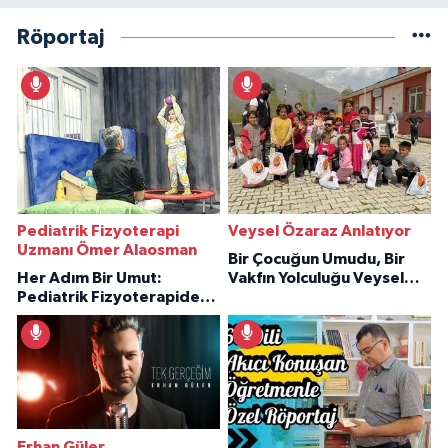
Röportaj
Pediatrik Fizyoterapi
Veysel Özaraz Anlatıyor
Uzmanı Ömer Alaosman
Bir Çocuğun Umudu, Bir
Her Adım Bir Umut:
Vakfın Yolculuğu Veysel
Pediatrik Fizyoterapiden
Özaraz Anlatıyor
İlham Veren Hikâyeler
Erhan Güler