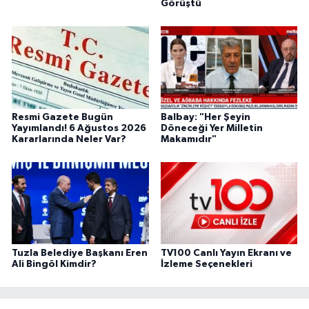
Görüştü
Resmi Gazete Bugün
Balbay: "Her Şeyin
Yayımlandı! 6 Ağustos 2026
Döneceği Yer Milletin
Kararlarında Neler Var?
Makamıdır"
Tuzla Belediye Başkanı Eren
TV100 Canlı Yayın Ekranı ve
Ali Bingöl Kimdir?
İzleme Seçenekleri