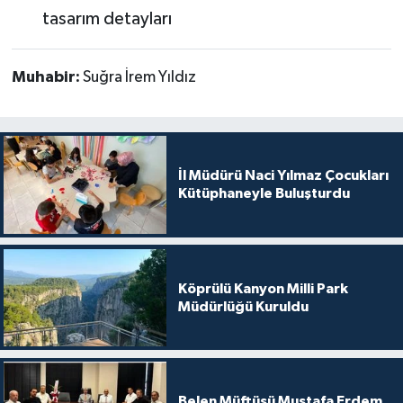
tasarım detayları
Muhabir:
Suğra İrem Yıldız
İl Müdürü Naci Yılmaz Çocukları
Kütüphaneyle Buluşturdu
Köprülü Kanyon Milli Park
Müdürlüğü Kuruldu
Belen Müftüsü Mustafa Erdem