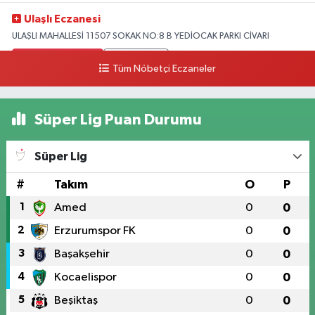
Ulaşlı Eczanesi
ULAŞLI MAHALLESİ 11507 SOKAK NO:8 B YEDİOCAK PARKI CİVARI
0 (546) 158 81 80
Yol Tarifi Al
Tüm Nöbetçi Eczaneler
Süper Lig Puan Durumu
Süper Lig
#
Takım
O
P
1
Amed
0
0
2
Erzurumspor FK
0
0
3
Başakşehir
0
0
4
Kocaelispor
0
0
5
Beşiktaş
0
0