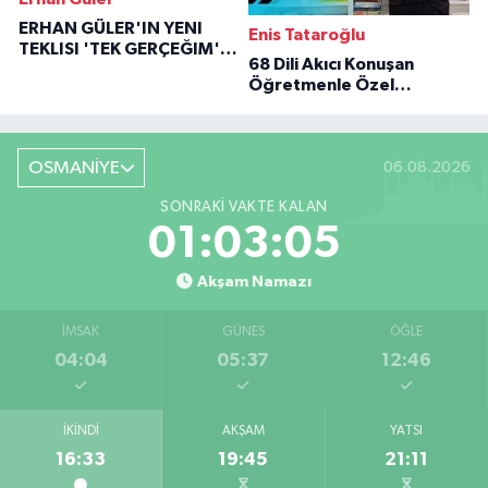
ERHAN GÜLER'IN YENI
Enis Tataroğlu
TEKLISI 'TEK GERÇEĞIM'LE
68 Dili Akıcı Konuşan
BÜYÜK DÖNÜŞÜ
Öğretmenle Özel
Röportaj
OSMANİYE
06.08.2026
SONRAKI VAKTE KALAN
01:03:04
Akşam Namazı
İMSAK
GÜNEŞ
ÖĞLE
04:04
05:37
12:46
İKINDI
AKŞAM
YATSI
16:33
19:45
21:11