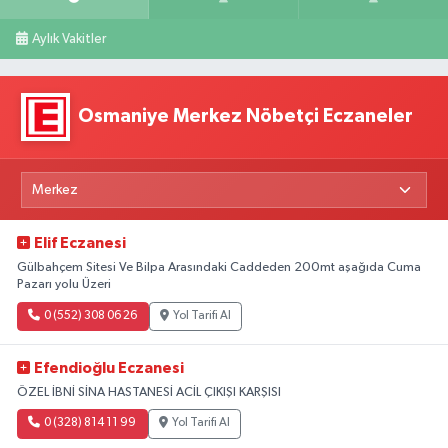
Aylık Vakitler
Osmaniye Merkez Nöbetçi Eczaneler
Elif Eczanesi
Gülbahçem Sitesi Ve Bilpa Arasındaki Caddeden 200mt aşağıda Cuma
Pazarı yolu Üzeri
0 (552) 308 06 26
Yol Tarifi Al
Efendioğlu Eczanesi
ÖZEL İBNİ SİNA HASTANESİ ACİL ÇIKIŞI KARŞISI
0 (328) 814 11 99
Yol Tarifi Al