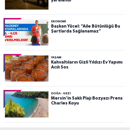
yaralandı
EKONOMI
Başkan Yücel: “Aile Bütünlüğü Bu
Şartlarda Sağlanamaz”
YAŞAM
Kahvaltıların Gizli Yıldızı Ev Yapımı
Acılı Sos
DOĞA - GEZI
Mersin’in Saklı Plajı Bozyazı Prens
Charles Koyu