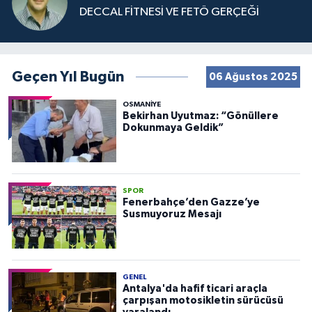
DECCAL FİTNESİ VE FETÖ GERÇEĞİ
Geçen Yıl Bugün
06 Ağustos 2025
OSMANIYE
Bekirhan Uyutmaz: “Gönüllere
Dokunmaya Geldik”
SPOR
Fenerbahçe’den Gazze’ye
Susmuyoruz Mesajı
GENEL
Antalya'da hafif ticari araçla
çarpışan motosikletin sürücüsü