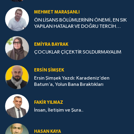
MEHMET MARAŞANLI
ÖN LİSANS BÖLÜMLERİNİN ÖNEMİ, EN SIK
YAPILAN HATALAR VE DOĞRU TERCİH
STRATEJİLERİ
EMIYRA BAYRAK
ÇOCUKLAR ÇİÇEKTİR SOLDURMAYALIM
ERSIN ŞIMŞEK
Ersin Şimşek Yazdı: Karadeniz’den
Batum’a, Yolun Bana Bıraktıkları
FAKIR YILMAZ
İnsan, İletişim ve Şura..
HASAN KAYA