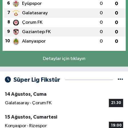
6
Eyüpspor
0
0
7
Galatasaray
0
0
8
Çorum FK
0
0
9
Gaziantep FK
0
0
10
Alanyaspor
0
0
Detaylar için tıklayın
Süper Lig Fikstür
14 Ağustos, Cuma
Galatasaray - Çorum FK
21:30
15 Ağustos, Cumartesi
Konyaspor - Rizespor
19:00