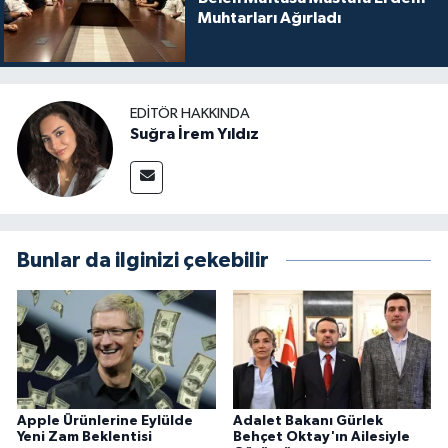
Muhtarları Ağırladı
EDITÖR HAKKINDA
Suğra İrem Yıldız
Bunlar da ilginizi çekebilir
Apple Ürünlerine Eylülde
Adalet Bakanı Gürlek
Yeni Zam Beklentisi
Behçet Oktay'ın Ailesiyle