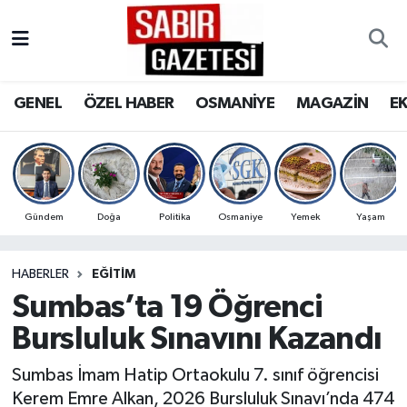
GENEL
Osmaniye Nöbetçi Eczaneler
GENEL
ÖZEL HABER
OSMANİYE
MAGAZİN
E
ÖZEL HABER
Osmaniye Hava Durumu
OSMANİYE
Osmaniye Trafik Yoğunluk Haritası
MAGAZİN
Süper Lig Puan Durumu ve Fikstür
Gündem
Doğa
Politika
Osmaniye
Yemek
Yaşam
EKONOMİ
Tüm Manşetler
HABERLER
EĞITIM
Sumbas’ta 19 Öğrenci
SPOR
Son Dakika Haberleri
Bursluluk Sınavını Kazandı
RESMİ İLANLAR
Haber Arşivi
Sumbas İmam Hatip Ortaokulu 7. sınıf öğrencisi
Kerem Emre Alkan, 2026 Bursluluk Sınavı’nda 474