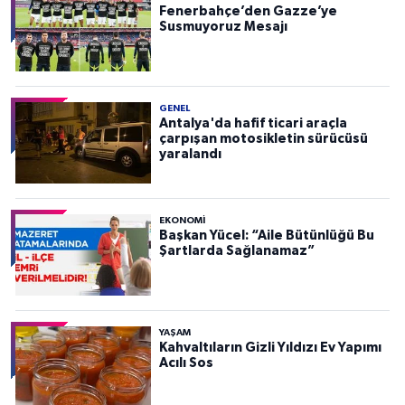
Fenerbahçe’den Gazze’ye
Susmuyoruz Mesajı
GENEL
Antalya'da hafif ticari araçla
çarpışan motosikletin sürücüsü
yaralandı
EKONOMI
Başkan Yücel: “Aile Bütünlüğü Bu
Şartlarda Sağlanamaz”
YAŞAM
Kahvaltıların Gizli Yıldızı Ev Yapımı
Acılı Sos