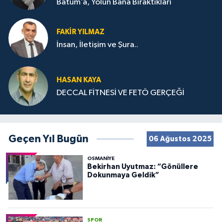
Batum’a, Yolun Bana Bıraktıkları
FAKIR YILMAZ
İnsan, İletişim ve Şura..
HASAN KAYA
DECCAL FİTNESİ VE FETÖ GERÇEĞİ
Geçen Yıl Bugün
06 Ağustos 2025
OSMANIYE
Bekirhan Uyutmaz: “Gönüllere
Dokunmaya Geldik”
SPOR