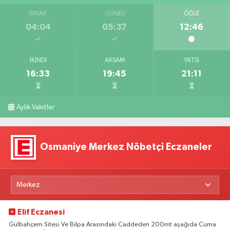
İMSAK
GÜNEŞ
ÖĞLE
04:04
05:37
12:46
İKINDI
AKŞAM
YATSI
16:33
19:45
21:11
Aylık Vakitler
Osmaniye Merkez Nöbetçi Eczaneler
Elif Eczanesi
Gülbahçem Sitesi Ve Bilpa Arasındaki Caddeden 200mt aşağıda Cuma