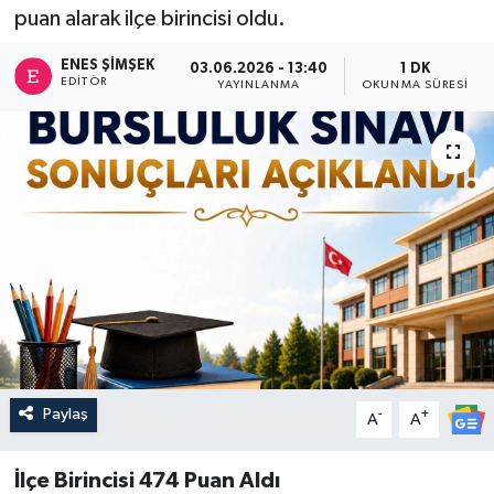
puan alarak ilçe birincisi oldu.
ENES ŞIMŞEK
03.06.2026 - 13:40
1 DK
EDITÖR
YAYINLANMA
OKUNMA SÜRESI
Paylaş
-
+
A
A
İlçe Birincisi 474 Puan Aldı