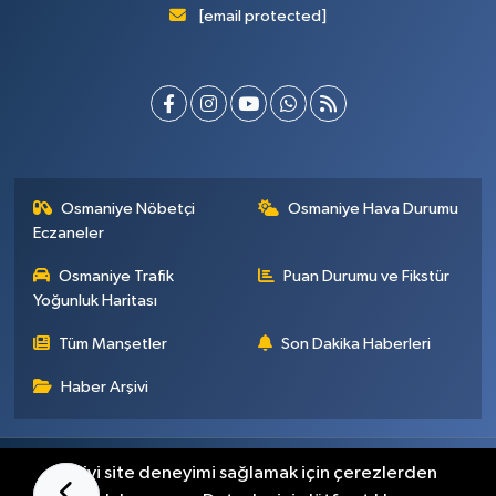
[email protected]
Osmaniye Nöbetçi
Osmaniye Hava Durumu
Eczaneler
Osmaniye Trafik
Puan Durumu ve Fikstür
Yoğunluk Haritası
Tüm Manşetler
Son Dakika Haberleri
Haber Arşivi
Künye
İletişim
Gizlilik Sözleşmesi
En iyi site deneyimi sağlamak için çerezlerden