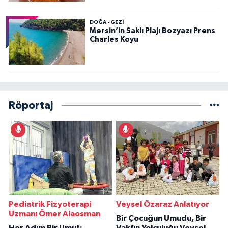
DOĞA - GEZI
Mersin’in Saklı Plajı Bozyazı Prens
Charles Koyu
Röportaj
Pediatrik Fizyoterapi
Veysel Özaraz Anlatıyor
Uzmanı Ömer Alaosman
Bir Çocuğun Umudu, Bir
Her Adım Bir Umut:
Vakfın Yolculuğu Veysel