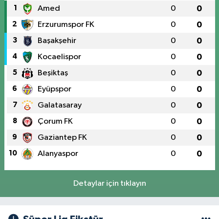
1
Amed
0
0
2
Erzurumspor FK
0
0
3
Başakşehir
0
0
4
Kocaelispor
0
0
5
Beşiktaş
0
0
6
Eyüpspor
0
0
7
Galatasaray
0
0
8
Çorum FK
0
0
9
Gaziantep FK
0
0
10
Alanyaspor
0
0
Detaylar için tıklayın