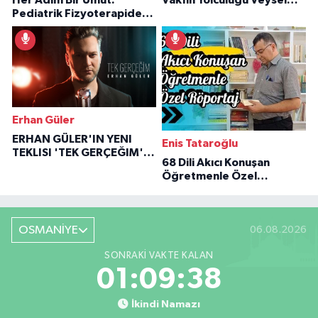
Pediatrik Fizyoterapiden
Özaraz Anlatıyor
İlham Veren Hikâyeler
Erhan Güler
ERHAN GÜLER'IN YENI
Enis Tataroğlu
TEKLISI 'TEK GERÇEĞIM'LE
68 Dili Akıcı Konuşan
BÜYÜK DÖNÜŞÜ
Öğretmenle Özel
Röportaj
OSMANİYE
06.08.2026
SONRAKI VAKTE KALAN
01:09:37
İkindi Namazı