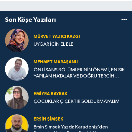
Son Köşe Yazıları
MÜRVET YAZICI KAZGI
UYGAR İÇİN EL ELE
MEHMET MARAŞANLI
ÖN LİSANS BÖLÜMLERİNİN ÖNEMİ, EN SIK
YAPILAN HATALAR VE DOĞRU TERCİH
STRATEJİLERİ
EMIYRA BAYRAK
ÇOCUKLAR ÇİÇEKTİR SOLDURMAYALIM
ERSIN ŞIMŞEK
Ersin Şimşek Yazdı: Karadeniz’den