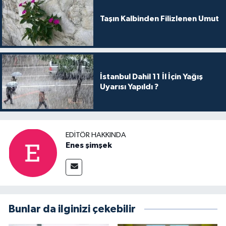
Taşın Kalbinden Filizlenen Umut
İstanbul Dahil 11 İl İçin Yağış
Uyarısı Yapıldı ?
EDITÖR HAKKINDA
Enes şimşek
Bunlar da ilginizi çekebilir