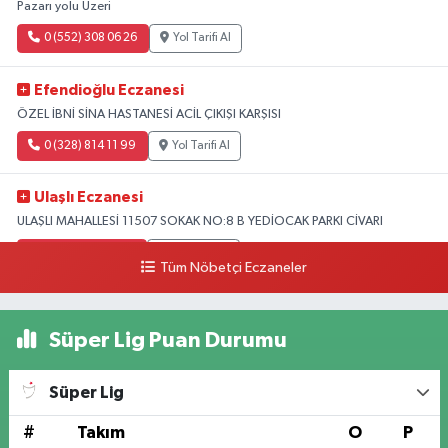
Pazarı yolu Üzeri
0 (552) 308 06 26
Yol Tarifi Al
Efendioğlu Eczanesi
ÖZEL İBNİ SİNA HASTANESİ ACİL ÇIKIŞI KARŞISI
0 (328) 814 11 99
Yol Tarifi Al
Ulaşlı Eczanesi
ULAŞLI MAHALLESİ 11507 SOKAK NO:8 B YEDİOCAK PARKI CİVARI
0 (546) 158 81 80
Yol Tarifi Al
Tüm Nöbetçi Eczaneler
Süper Lig Puan Durumu
Süper Lig
#
Takım
O
P