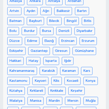
Amasya
Ankara
Antalya
Ardahan
Artvin
Aydın
Ağrı
Balıkesir
Bartın
Batman
Bayburt
Bilecik
Bingöl
Bitlis
Bolu
Burdur
Bursa
Denizli
Diyarbakır
Düzce
Edirne
Elazığ
Erzincan
Erzurum
Eskişehir
Gaziantep
Giresun
Gümüşhane
Hakkari
Hatay
Isparta
Iğdır
Kahramanmaraş
Karabük
Karaman
Kars
Kastamonu
Kayseri
Kilis
Kocaeli
Konya
Kütahya
Kırklareli
Kırıkkale
Kırşehir
Malatya
Manisa
Mardin
Mersin
Muğla