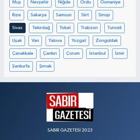
Muş
Nevşehir
Niğde
Ordu
Osmaniye
Rize
Sakarya
Samsun
Siirt
Sinop
Sivas
Tekirdağ
Tokat
Trabzon
Tunceli
Uşak
Van
Yalova
Yozgat
Zonguldak
Çanakkale
Çankırı
Çorum
İstanbul
İzmir
Şanlıurfa
Şırnak
SABIR GAZETESİ 2023