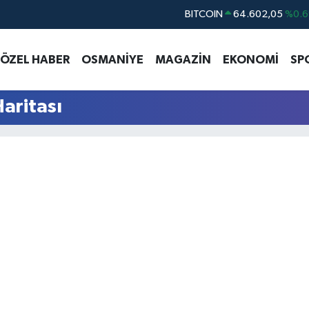
BITCOIN
64.602,05
%0.6
DOLAR
47,6006
%0.0
ÖZEL HABER
OSMANİYE
MAGAZİN
EKONOMİ
SP
EURO
55,0250
%0.0
STERLİN
64,2398
%0.
Haritası
GRAM ALTIN
6513.94
%0.3
BİST100
13.768
%4