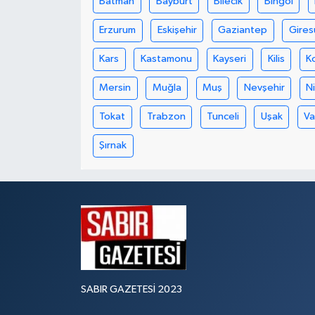
Batman
Bayburt
Bilecik
Bingöl
Erzurum
Eskişehir
Gaziantep
Gires
Kars
Kastamonu
Kayseri
Kilis
K
Mersin
Muğla
Muş
Nevşehir
N
Tokat
Trabzon
Tunceli
Uşak
V
Şırnak
SABIR GAZETESİ 2023