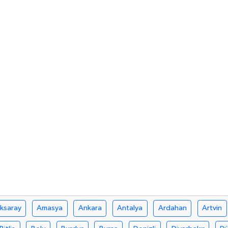
ksaray
Amasya
Ankara
Antalya
Ardahan
Artvin