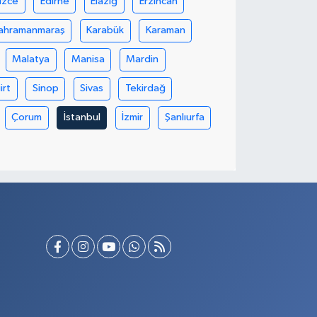
üzce
Edirne
Elazığ
Erzincan
ahramanmaraş
Karabük
Karaman
Malatya
Manisa
Mardin
iirt
Sinop
Sivas
Tekirdağ
Çorum
İstanbul
İzmir
Şanlıurfa