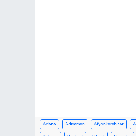
Adana
Adıyaman
Afyonkarahisar
A