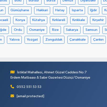
Bitlis
Bolu
Burdur
Bursa
Denizli
Diyarbakır
D
un
Gümüşhane
Hakkari
Hatay
Isparta
Iğdır
K
ocaeli
Konya
Kütahya
Kırklareli
Kırıkkale
Kırşehir
iğde
Ordu
Osmaniye
Rize
Sakarya
Samsun
S
an
Yalova
Yozgat
Zonguldak
Çanakkale
Çankırı
İstiklal Mahallesi, Ahmet Güzel Caddesi No:7
Erdem Matbaası & Sabır Gazetesi Düziçi/Osmaniye
0552 551 53 53
[email protected]