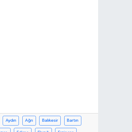
Aydın
Ağrı
Balıkesir
Bartın