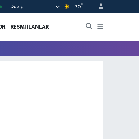
°
Düziçi
9
30
6
OR
RESMİ İLANLAR
2
2
2
8