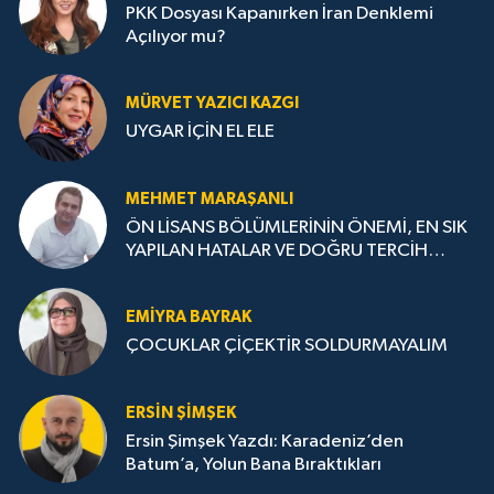
PKK Dosyası Kapanırken İran Denklemi
Açılıyor mu?
MÜRVET YAZICI KAZGI
UYGAR İÇİN EL ELE
MEHMET MARAŞANLI
ÖN LİSANS BÖLÜMLERİNİN ÖNEMİ, EN SIK
YAPILAN HATALAR VE DOĞRU TERCİH
STRATEJİLERİ
EMIYRA BAYRAK
ÇOCUKLAR ÇİÇEKTİR SOLDURMAYALIM
ERSIN ŞIMŞEK
Ersin Şimşek Yazdı: Karadeniz’den
Batum’a, Yolun Bana Bıraktıkları