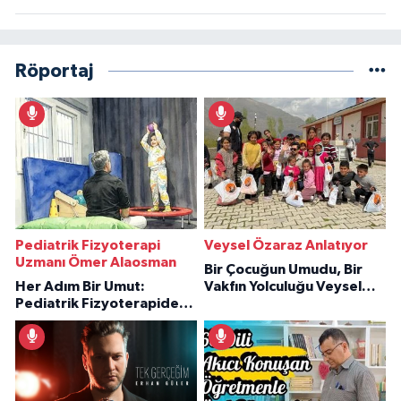
Röportaj
Pediatrik Fizyoterapi
Veysel Özaraz Anlatıyor
Uzmanı Ömer Alaosman
Bir Çocuğun Umudu, Bir
Her Adım Bir Umut:
Vakfın Yolculuğu Veysel
Pediatrik Fizyoterapiden
Özaraz Anlatıyor
İlham Veren Hikâyeler