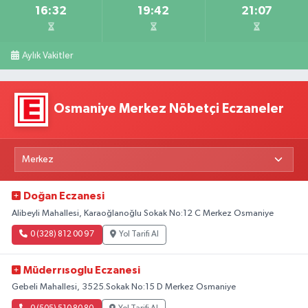
16:32
19:42
21:07
Aylık Vakitler
Osmaniye Merkez Nöbetçi Eczaneler
Doğan Eczanesi
Alibeyli Mahallesi, Karaoğlanoğlu Sokak No:12 C Merkez Osmaniye
0 (328) 812 00 97
Yol Tarifi Al
Müderrısoglu Eczanesi
Gebeli Mahallesi, 3525.Sokak No:15 D Merkez Osmaniye