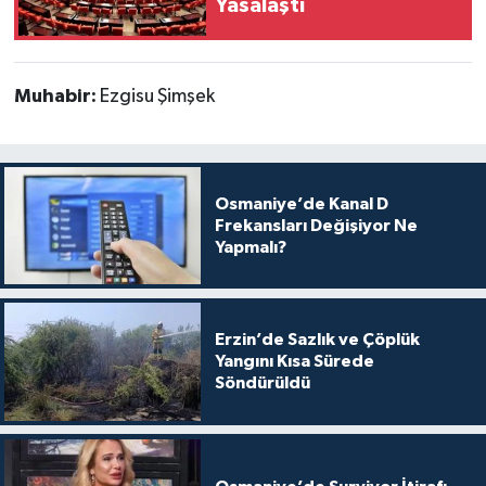
Yasalaştı
Muhabir:
Ezgisu Şimşek
Osmaniye’de Kanal D
Frekansları Değişiyor Ne
Yapmalı?
Erzin’de Sazlık ve Çöplük
Yangını Kısa Sürede
Söndürüldü