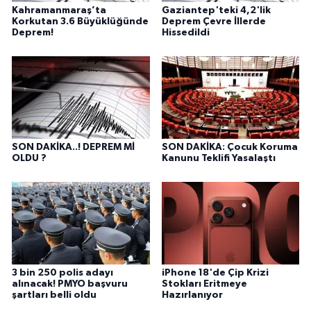
Kahramanmaraş’ta
Gaziantep'teki 4,2'lik
Korkutan 3.6 Büyüklüğünde
Deprem Çevre İllerde
Deprem!
Hissedildi
SON DAKİKA..! DEPREM Mİ
SON DAKİKA: Çocuk Koruma
OLDU ?
Kanunu Teklifi Yasalaştı
3 bin 250 polis adayı
iPhone 18'de Çip Krizi
alınacak! PMYO başvuru
Stokları Eritmeye
şartları belli oldu
Hazırlanıyor