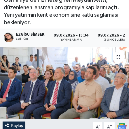
düzenlenen lansman programıyla kapılarını açtı.
Yeni yatırımın kent ekonomisine katkı sağlaması
bekleniyor.
EZGISU ŞIMŞEK
09.07.2026 - 15:34
09.07.2026 - 23
EDITÖR
YAYINLANMA
GÜNCELLEME
Paylaş
-
+
A
A