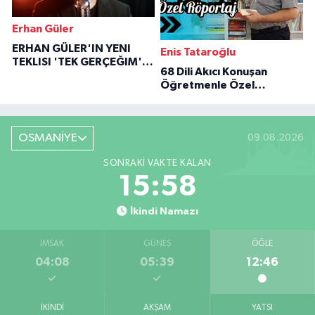
Erhan Güler
ERHAN GÜLER'IN YENI
Enis Tataroğlu
TEKLISI 'TEK GERÇEĞIM'LE
68 Dili Akıcı Konuşan
BÜYÜK DÖNÜŞÜ
Öğretmenle Özel
Röportaj
OSMANİYE
09.08.2026
SONRAKI VAKTE KALAN
15:57
İkindi Namazı
İMSAK
GÜNEŞ
ÖĞLE
04:08
05:39
12:46
İKINDI
AKŞAM
YATSI