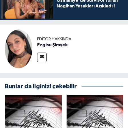
Osmaniye’de Survivor İtirafı
Nagihan Yasakları Açıkladı !
EDITÖR HAKKINDA
Ezgisu Şimşek
Bunlar da ilginizi çekebilir