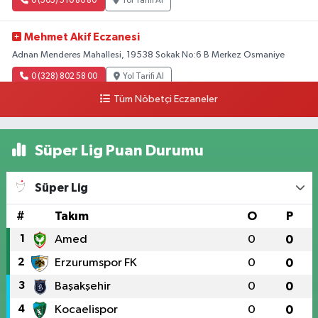
0 (505) 510 80 80
Yol Tarifi Al
Mehmet Akif Eczanesi
Adnan Menderes Mahallesi, 19538 Sokak No:6 B Merkez Osmaniye
0 (328) 802 58 00
Yol Tarifi Al
Tüm Nöbetçi Eczaneler
Süper Lig Puan Durumu
Süper Lig
#
Takım
O
P
1
Amed
0
0
2
Erzurumspor FK
0
0
3
Başakşehir
0
0
4
Kocaelispor
0
0