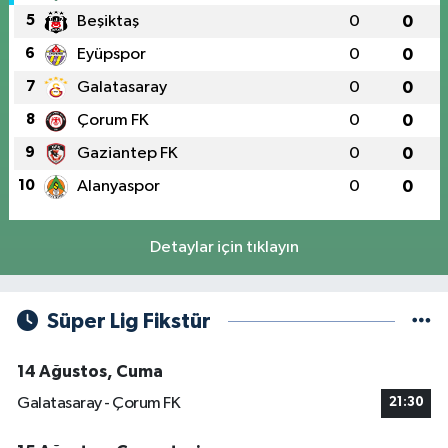
5
Beşiktaş
0
0
6
Eyüpspor
0
0
7
Galatasaray
0
0
8
Çorum FK
0
0
9
Gaziantep FK
0
0
10
Alanyaspor
0
0
Detaylar için tıklayın
Süper Lig Fikstür
14 Ağustos, Cuma
Galatasaray - Çorum FK
21:30