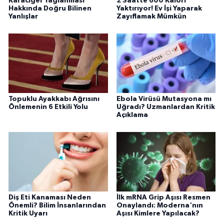
Karaciğer Yağlanması
2 Saatte 600 Kalori
Hakkında Doğru Bilinen
Yaktırıyor! Ev İşi Yaparak
Yanlışlar
Zayıflamak Mümkün
Topuklu Ayakkabı Ağrısını
Ebola Virüsü Mutasyona mı
Önlemenin 6 Etkili Yolu
Uğradı? Uzmanlardan Kritik
Açıklama
Diş Eti Kanaması Neden
İlk mRNA Grip Aşısı Resmen
Önemli? Bilim İnsanlarından
Onaylandı: Moderna'nın
Kritik Uyarı
Aşısı Kimlere Yapılacak?