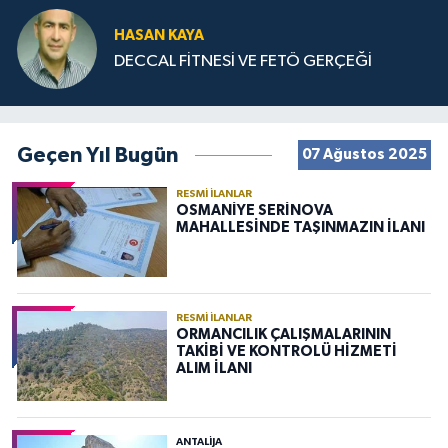
HASAN KAYA
DECCAL FİTNESİ VE FETÖ GERÇEĞİ
Geçen Yıl Bugün
07 Ağustos 2025
RESMI İLANLAR
OSMANİYE SERİNOVA
MAHALLESİNDE TAŞINMAZIN İLANI
RESMI İLANLAR
ORMANCILIK ÇALIŞMALARININ
TAKİBİ VE KONTROLÜ HİZMETİ
ALIM İLANI
ANTALIJA