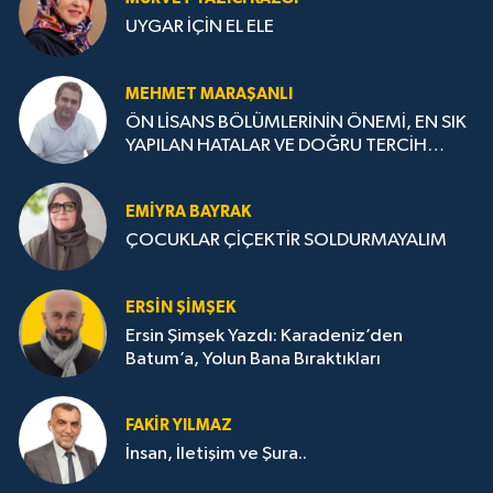
UYGAR İÇİN EL ELE
MEHMET MARAŞANLI
ÖN LİSANS BÖLÜMLERİNİN ÖNEMİ, EN SIK
YAPILAN HATALAR VE DOĞRU TERCİH
STRATEJİLERİ
EMIYRA BAYRAK
ÇOCUKLAR ÇİÇEKTİR SOLDURMAYALIM
ERSIN ŞIMŞEK
Ersin Şimşek Yazdı: Karadeniz’den
Batum’a, Yolun Bana Bıraktıkları
FAKIR YILMAZ
İnsan, İletişim ve Şura..