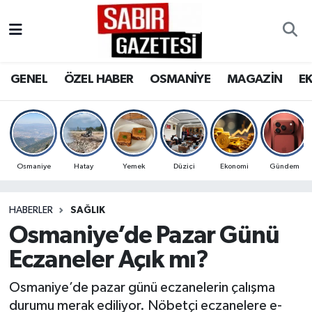
GENEL
Osmaniye Nöbetçi Eczaneler
GENEL
ÖZEL HABER
OSMANİYE
MAGAZİN
E
ÖZEL HABER
Osmaniye Hava Durumu
OSMANİYE
Osmaniye Trafik Yoğunluk Haritası
MAGAZİN
Süper Lig Puan Durumu ve Fikstür
Osmaniye
Hatay
Yemek
Düziçi
Ekonomi
Gündem
EKONOMİ
Tüm Manşetler
HABERLER
SAĞLIK
Osmaniye’de Pazar Günü
SPOR
Son Dakika Haberleri
Eczaneler Açık mı?
RESMİ İLANLAR
Haber Arşivi
Osmaniye’de pazar günü eczanelerin çalışma
durumu merak ediliyor. Nöbetçi eczanelere e-