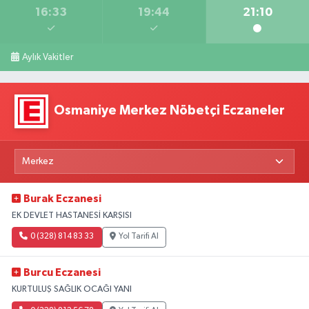
16:33
19:44
21:10
Aylık Vakitler
Osmaniye Merkez Nöbetçi Eczaneler
Burak Eczanesi
EK DEVLET HASTANESİ KARŞISI
0 (328) 814 83 33
Yol Tarifi Al
Burcu Eczanesi
KURTULUŞ SAĞLIK OCAĞI YANI