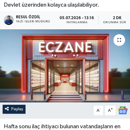
Devlet üzerinden kolayca ulaşılabiliyor.
RESUL ÖZDIL
05.07.2026 - 13:16
2 DK
YAZI İŞLERI MÜDÜRÜ
YAYINLANMA
OKUNMA SÜRES
Paylaş
-
+
A
A
Hafta sonu ilaç ihtiyacı bulunan vatandaşların en