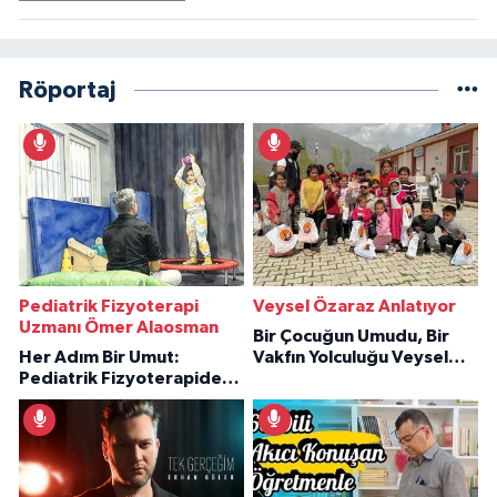
Röportaj
Pediatrik Fizyoterapi
Veysel Özaraz Anlatıyor
Uzmanı Ömer Alaosman
Bir Çocuğun Umudu, Bir
Her Adım Bir Umut:
Vakfın Yolculuğu Veysel
Pediatrik Fizyoterapiden
Özaraz Anlatıyor
İlham Veren Hikâyeler