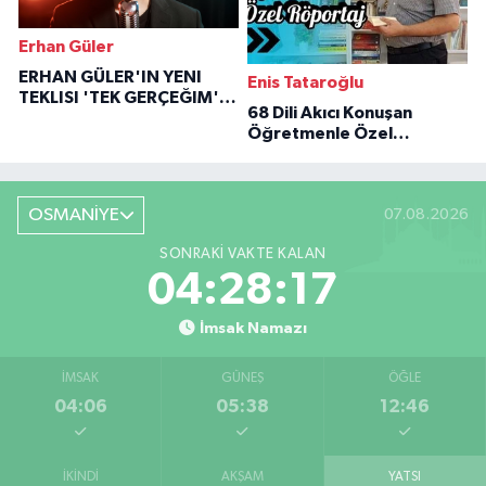
Erhan Güler
ERHAN GÜLER'IN YENI
Enis Tataroğlu
TEKLISI 'TEK GERÇEĞIM'LE
68 Dili Akıcı Konuşan
BÜYÜK DÖNÜŞÜ
Öğretmenle Özel
Röportaj
OSMANİYE
07.08.2026
SONRAKI VAKTE KALAN
04:28:16
İmsak Namazı
İMSAK
GÜNEŞ
ÖĞLE
04:06
05:38
12:46
İKINDI
AKŞAM
YATSI