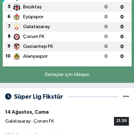
5
Beşiktaş
0
0
6
Eyüpspor
0
0
7
Galatasaray
0
0
8
Çorum FK
0
0
9
Gaziantep FK
0
0
10
Alanyaspor
0
0
Detaylar için tıklayın
Süper Lig Fikstür
14 Ağustos, Cuma
Galatasaray - Çorum FK
21:30