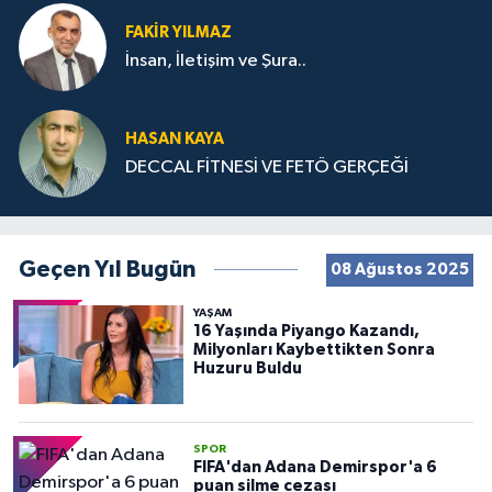
FAKIR YILMAZ
İnsan, İletişim ve Şura..
HASAN KAYA
DECCAL FİTNESİ VE FETÖ GERÇEĞİ
Geçen Yıl Bugün
08 Ağustos 2025
YAŞAM
16 Yaşında Piyango Kazandı,
Milyonları Kaybettikten Sonra
Huzuru Buldu
SPOR
FIFA'dan Adana Demirspor'a 6
puan silme cezası