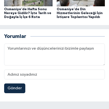
Osmaniye’de Hafta Sonu
Osmaniye’de Din
Nereye Gidilir? İşte Tarih ve
Hizmetlerinin Geleceği İçin
Doğayla İç İçe 6 Rota
İstişare Toplantısı Yapıldı
Yorumlar
Gönder