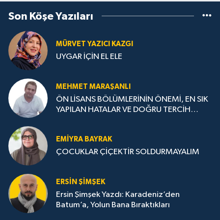
Son Köşe Yazıları
MÜRVET YAZICI KAZGI
UYGAR İÇİN EL ELE
MEHMET MARAŞANLI
ÖN LİSANS BÖLÜMLERİNİN ÖNEMİ, EN SIK
YAPILAN HATALAR VE DOĞRU TERCİH
STRATEJİLERİ
EMIYRA BAYRAK
ÇOCUKLAR ÇİÇEKTİR SOLDURMAYALIM
ERSIN ŞIMŞEK
Ersin Şimşek Yazdı: Karadeniz’den
Batum’a, Yolun Bana Bıraktıkları