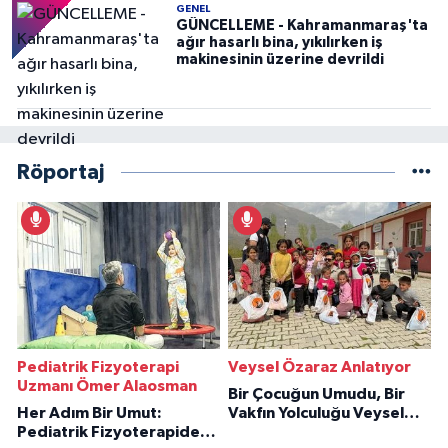
GENEL
GÜNCELLEME - Kahramanmaraş'ta
ağır hasarlı bina, yıkılırken iş
makinesinin üzerine devrildi
Röportaj
Pediatrik Fizyoterapi
Veysel Özaraz Anlatıyor
Uzmanı Ömer Alaosman
Bir Çocuğun Umudu, Bir
Her Adım Bir Umut:
Vakfın Yolculuğu Veysel
Pediatrik Fizyoterapiden
Özaraz Anlatıyor