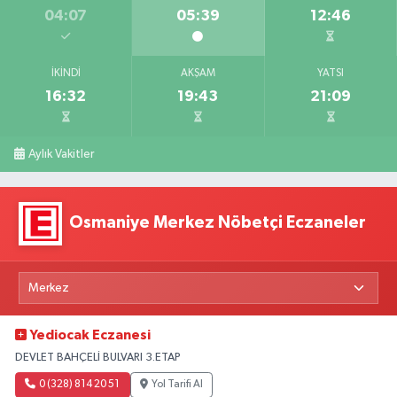
04:07
05:39
12:46
İKINDI
AKŞAM
YATSI
16:32
19:43
21:09
Aylık Vakitler
Osmaniye Merkez Nöbetçi Eczaneler
Yediocak Eczanesi
DEVLET BAHÇELİ BULVARI 3.ETAP
0 (328) 814 20 51
Yol Tarifi Al