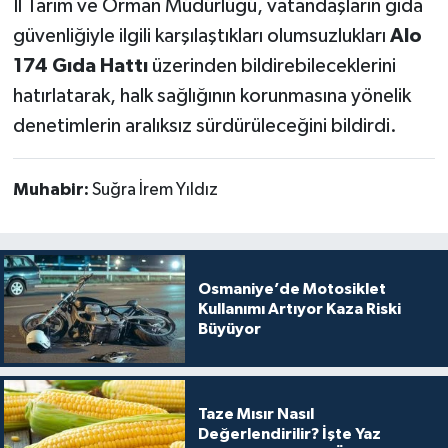
İl Tarım ve Orman Müdürlüğü, vatandaşların gıda
güvenliğiyle ilgili karşılaştıkları olumsuzlukları
Alo
174 Gıda Hattı
üzerinden bildirebileceklerini
hatırlatarak, halk sağlığının korunmasına yönelik
denetimlerin aralıksız sürdürüleceğini bildirdi.
Muhabir:
Suğra İrem Yıldız
Osmaniye’de Motosiklet
Kullanımı Artıyor Kaza Riski
Büyüyor
Taze Mısır Nasıl
Değerlendirilir? İşte Yaz