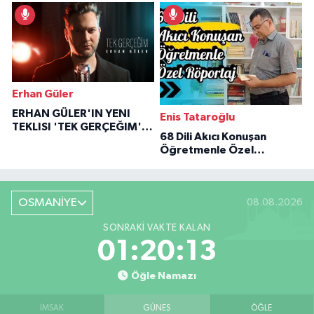
İlham Veren Hikâyeler
Erhan Güler
ERHAN GÜLER'IN YENI
Enis Tataroğlu
TEKLISI 'TEK GERÇEĞIM'LE
68 Dili Akıcı Konuşan
BÜYÜK DÖNÜŞÜ
Öğretmenle Özel
Röportaj
OSMANİYE
08.08.2026
SONRAKI VAKTE KALAN
01:20:12
Öğle Namazı
İMSAK
GÜNEŞ
ÖĞLE