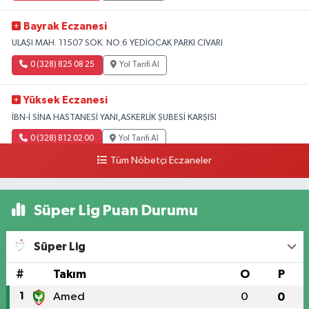
Bayrak Eczanesi
ULAŞI MAH. 11507 SOK. NO:6 YEDİOCAK PARKI CİVARI
0 (328) 825 08 25
Yol Tarifi Al
Yüksek Eczanesi
İBN-İ SİNA HASTANESİ YANI,ASKERLİK ŞUBESİ KARŞISI
0 (328) 812 02 00
Yol Tarifi Al
Tüm Nöbetçi Eczaneler
Süper Lig Puan Durumu
Süper Lig
#
Takım
O
P
1
Amed
0
0