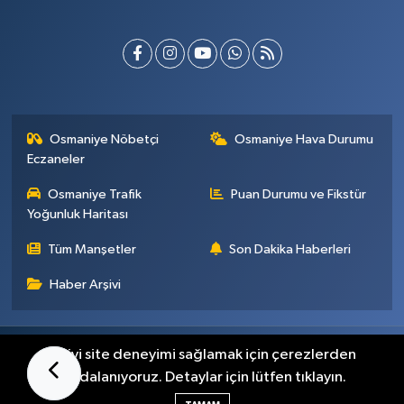
Osmaniye Nöbetçi
Osmaniye Hava Durumu
Eczaneler
Osmaniye Trafik
Puan Durumu ve Fikstür
Yoğunluk Haritası
Tüm Manşetler
Son Dakika Haberleri
Haber Arşivi
Künye
İletişim
Gizlilik Sözleşmesi
En iyi site deneyimi sağlamak için çerezlerden
faydalanıyoruz. Detaylar için lütfen tıklayın.
Haber Yazılımı:
TE Bilişim