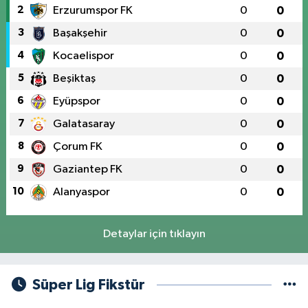
2
Erzurumspor FK
0
0
3
Başakşehir
0
0
4
Kocaelispor
0
0
5
Beşiktaş
0
0
6
Eyüpspor
0
0
7
Galatasaray
0
0
8
Çorum FK
0
0
9
Gaziantep FK
0
0
10
Alanyaspor
0
0
Detaylar için tıklayın
Süper Lig Fikstür