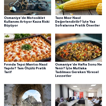
Osmaniye’de Motosiklet
Taze Mısır Nasıl
Kullanımı Artıyor Kaza Riski
Değerlendirilir? İşte Yaz
Büyüyor
Sofralarına Pratik Öneriler
Fırında Tepsi Mantısı Nasıl
Osmaniye’de Hafta Sonu Ne
Yapılır? Tam Ölçülü Pratik
Yenir? İşte Mutlaka
Tarif
Tadılması Gereken Yöresel
Lezzetler