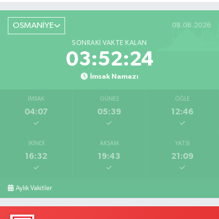
OSMANİYE
08.08.2026
SONRAKI VAKTE KALAN
03:52:22
İmsak Namazı
İMSAK
GÜNEŞ
ÖĞLE
04:07
05:39
12:46
İKINDI
AKŞAM
YATSI
16:32
19:43
21:09
Aylık Vakitler