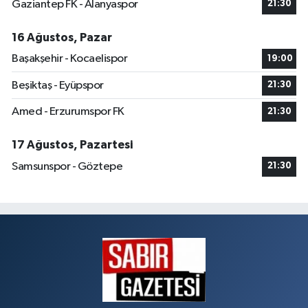
Gaziantep FK - Alanyaspor
21:30
16 Ağustos, Pazar
Başakşehir - Kocaelispor
19:00
Beşiktaş - Eyüpspor
21:30
Amed - Erzurumspor FK
21:30
17 Ağustos, Pazartesi
Samsunspor - Göztepe
21:30