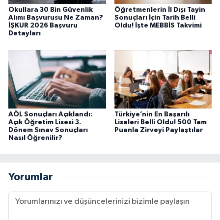
Okullara 30 Bin Güvenlik
Öğretmenlerin İl Dışı Tayin
Alımı Başvurusu Ne Zaman?
Sonuçları İçin Tarih Belli
İŞKUR 2026 Başvuru
Oldu! İşte MEBBİS Takvimi
Detayları
AÖL Sonuçları Açıklandı:
Türkiye’nin En Başarılı
Açık Öğretim Lisesi 3.
Liseleri Belli Oldu! 500 Tam
Dönem Sınav Sonuçları
Puanla Zirveyi Paylaştılar
Nasıl Öğrenilir?
Yorumlar