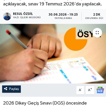
açıklayacak, sınav 19 Temmuz 2026’da yapılacak.
RESUL ÖZDIL
30.06.2026 - 19:25
2 DK
YAZI İŞLERI MÜDÜRÜ
YAYINLANMA
OKUNMA SÜRE
Paylaş
-
+
A
A
2026 Dikey Geçiş Sınavı (DGS) öncesinde