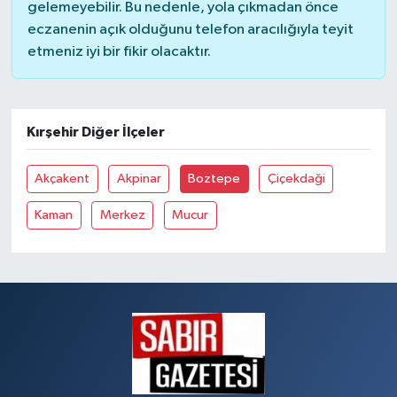
gelemeyebilir. Bu nedenle, yola çıkmadan önce
eczanenin açık olduğunu telefon aracılığıyla teyit
etmeniz iyi bir fikir olacaktır.
Kırşehir Diğer İlçeler
Akçakent
Akpinar
Boztepe
Çiçekdaği
Kaman
Merkez
Mucur