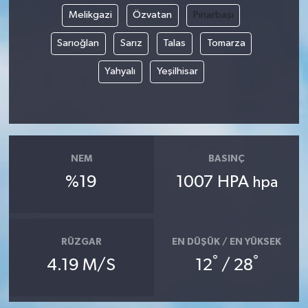
Melikgazi
Özvatan
Pınarbaşı
Sarıoğlan
Sarız
Talas
Tomarza
Yahyalı
Yeşilhisar
NEM
BASINÇ
%19
1007 HPA
hpa
RÜZGAR
EN DÜŞÜK / EN YÜKSEK
°
°
4.19 M/S
12
/ 28