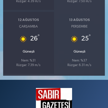
Rüzgar: 4.39 m/s
Rüzgar: 7.50 m/s
12 AĞUSTOS
13 AĞUSTOS
ÇARŞAMBA
PERŞEMBE
°
°
26
25
Güneşli
Güneşli
Nem: %31
Nem: %37
Rüzgar: 7.39 m/s
Rüzgar: 6.31 m/s