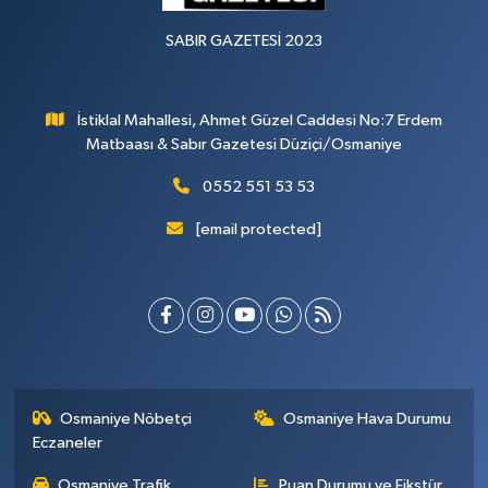
SABIR GAZETESİ 2023
İstiklal Mahallesi, Ahmet Güzel Caddesi No:7 Erdem
Matbaası & Sabır Gazetesi Düziçi/Osmaniye
0552 551 53 53
[email protected]
Osmaniye Nöbetçi
Osmaniye Hava Durumu
Eczaneler
Osmaniye Trafik
Puan Durumu ve Fikstür