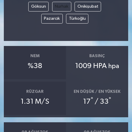
Göksun
Nurhak
Onikişubat
Pazarcık
Türkoğlu
NEM
BASINÇ
%38
1009 HPA
hpa
RÜZGAR
EN DÜŞÜK / EN YÜKSEK
°
°
1.31 M/S
17
/ 33