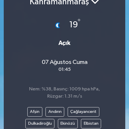
Kahramanmaraş
°
19
Açık
07 Ağustos Cuma
01:45
Nem: %38, Basınç: 1009 hpa hPa,
Rüzgar: 1.31 m/s
Afşin
Andırın
Çağlayancerit
Dulkadiroğlu
Ekinözü
Elbistan