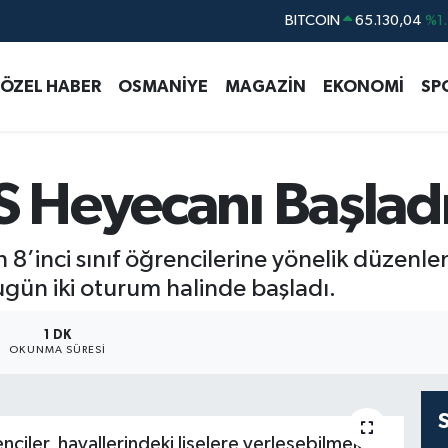
DOLAR
47,7106
%0.1
EURO
55,1652
%0.2
ÖZEL HABER
OSMANİYE
MAGAZİN
EKONOMİ
SP
STERLİN
64,4046
%0.3
GRAM ALTIN
6618.49
%2.1
BİST100
13.773
%-1
S Heyecanı Başlad
n 8’inci sınıf öğrencilerine yönelik düzenle
gün iki oturum halinde başladı.
1 DK
OKUNMA SÜRESI
ciler, hayallerindeki liselere yerleşebilmek