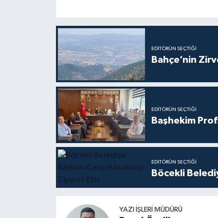
EDITÖRÜN SEÇTIĞI
Bahçe’nin Zir
EDITÖRÜN SEÇTIĞI
Başhekim Prof
EDITÖRÜN SEÇTIĞI
Böcekli Beledi
YAZI İŞLERI MÜDÜRÜ