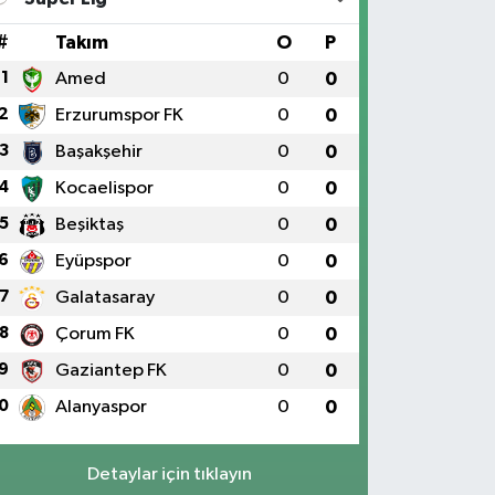
#
Takım
O
P
1
Amed
0
0
2
Erzurumspor FK
0
0
3
Başakşehir
0
0
4
Kocaelispor
0
0
5
Beşiktaş
0
0
6
Eyüpspor
0
0
7
Galatasaray
0
0
8
Çorum FK
0
0
9
Gaziantep FK
0
0
0
Alanyaspor
0
0
Detaylar için tıklayın