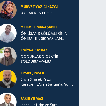
MÜRVET YAZICI KAZGI
UYGAR İÇİN EL ELE
MEHMET MARAŞANLI
ÖN LİSANS BÖLÜMLERİNİN
ÖNEMİ, EN SIK YAPILAN
HATALAR VE DOĞRU TERCİH
STRATEJİLERİ
EMIYRA BAYRAK
ÇOCUKLAR ÇİÇEKTİR
SOLDURMAYALIM
ERSIN ŞIMŞEK
Ersin Şimşek Yazdı:
Karadeniz’den Batum’a, Yolun
Bana Bıraktıkları
FAKIR YILMAZ
İnsan, İletişim ve Şura..