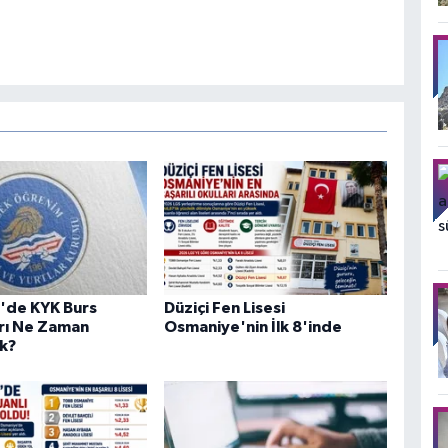
'de KYK Burs
Düziçi Fen Lisesi
rı Ne Zaman
Osmaniye'nin İlk 8'inde
k?