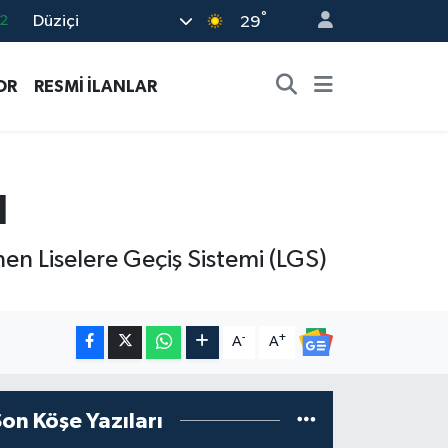
°
Düziçi
29
7
7
OR
RESMİ İLANLAR
5
2
9
ı
nen Liselere Geçiş Sistemi (LGS)
-
+
A
A
Son Köşe Yazıları