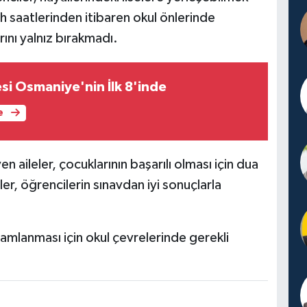
ah saatlerinden itibaren okul önlerinde
ını yalnız bırakmadı.
esi Osmaniye'nin İlk 8'inde
e
aileler, çocuklarının başarılı olması için dua
ler, öğrencilerin sınavdan iyi sonuçlarla
mamlanması için okul çevrelerinde gerekli