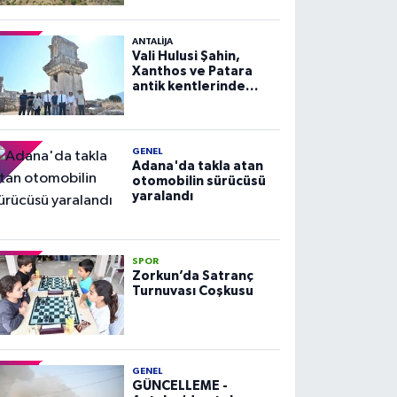
ANTALIJA
Vali Hulusi Şahin,
Xanthos ve Patara
antik kentlerinde
incelemelerde
bulundu
GENEL
Adana'da takla atan
otomobilin sürücüsü
yaralandı
SPOR
Zorkun’da Satranç
Turnuvası Coşkusu
GENEL
GÜNCELLEME -