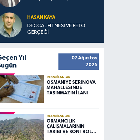
HASAN KAYA
DECCAL FİTNESİ VE FETÖ
GERÇEĞİ
Geçen Yıl
07 Ağustos
Bugün
2025
RESMI İLANLAR
OSMANİYE SERİNOVA
MAHALLESİNDE
TAŞINMAZIN İLANI
RESMI İLANLAR
ORMANCILIK
ÇALIŞMALARININ
TAKİBİ VE KONTROLÜ
HİZMETİ ALIM İLANI