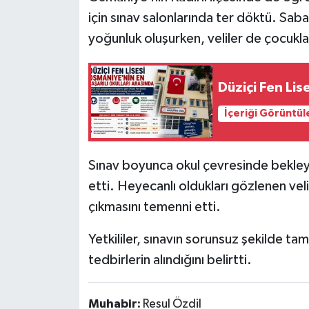
için sınav salonlarında ter döktü. Sab
yoğunluk oluşurken, veliler de çocuklar
Düziçi Fen Lis
İçeriği Görüntül
Sınav boyunca okul çevresinde bekleyen 
etti. Heyecanlı oldukları gözlenen veli
çıkmasını temenni etti.
Yetkililer, sınavın sorunsuz şekilde ta
tedbirlerin alındığını belirtti.
Muhabir:
Resul Özdil