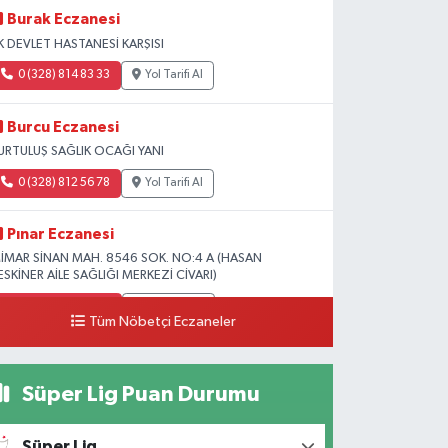
Burak Eczanesi
K DEVLET HASTANESİ KARŞISI
0 (328) 814 83 33
Yol Tarifi Al
Burcu Eczanesi
URTULUŞ SAĞLIK OCAĞI YANI
0 (328) 812 56 78
Yol Tarifi Al
Pınar Eczanesi
İMAR SİNAN MAH. 8546 SOK. NO:4 A (HASAN
ESKİNER AİLE SAĞLIĞI MERKEZİ CİVARI)
0 (328) 826 04 73
Yol Tarifi Al
Tüm Nöbetçi Eczaneler
Süper Lig Puan Durumu
Süper Lig