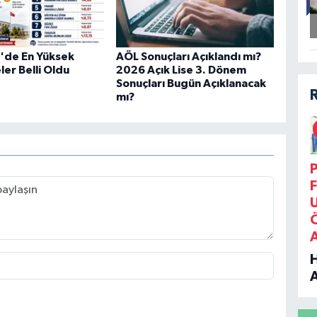
'de En Yüksek
AÖL Sonuçları Açıklandı mı?
eler Belli Oldu
2026 Açık Lise 3. Dönem
Sonuçları Bugün Açıklanacak
mı?
P
F
B