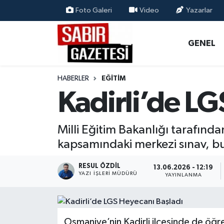
Foto Galeri
Video
Yazarlar
GENEL
Osmaniye Nöbetçi Eczaneler
GENEL
ÖZEL HABER
Osmaniye Hava Durumu
HABERLER
EĞITIM
OSMANİYE
Osmaniye Trafik Yoğunluk Haritası
Kadirli’de LG
MAGAZİN
Süper Lig Puan Durumu ve Fikstür
Milli Eğitim Bakanlığı tarafında
EKONOMİ
Tüm Manşetler
kapsamındaki merkezi sınav, bu
SPOR
Son Dakika Haberleri
RESUL ÖZDIL
13.06.2026 - 12:19
YAZI İŞLERI MÜDÜRÜ
YAYINLANMA
RESMİ İLANLAR
Haber Arşivi
Osmaniye’nin Kadirli ilçesinde de öğren