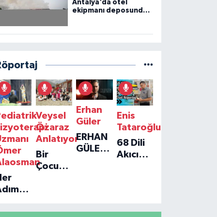
Antalya'da otel
ekipmanı deposunda
çıkan yangın kontrol
altına alındı
Röportaj
Erhan
ediatrik
Veysel
Enis
Güler
izyoterapi
Özaraz
Tataroğlu
ERHAN
Uzmanı
Anlatıyor
68 Dili
GÜLER'IN
Ömer
Bir
Akıcı
YENI
Alaosman
Çocuğun
Konuşan
TEKLISI
Her
Umudu,
Öğretmenle
'TEK
Adım
Bir
Özel
GERÇEĞIM'LE
ir
Vakfın
Röportaj
BÜYÜK
Umut:
Yolculuğu